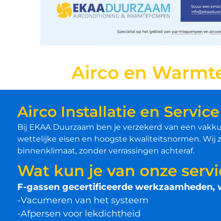
Airco en Warmt
Airco Installatie en Service
Bij EKAA Duurzaam ben je verzekerd van een vakkund
wettelijke eisen en hoogste kwaliteitsnormen. Wij
binnenklimaat, zonder verrassingen achteraf.
Wat kun je van onze serv
F-gassen gecertificeerde werkzaamheden, 
-Vacumeren van het systeem
-Afpersen voor lekdichtheid