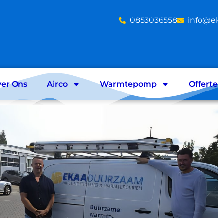
‪0853036558
info@e
er Ons
Airco
Warmtepomp
Offert