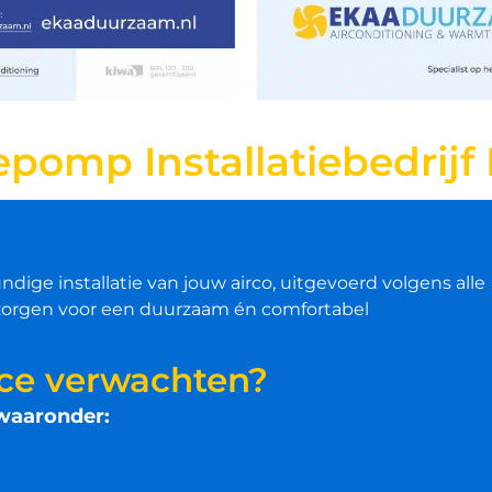
epomp Installatiebedrij
ige installatie van jouw airco, uitgevoerd volgens alle
 zorgen voor een duurzaam én comfortabel
ice verwachten?
waaronder: