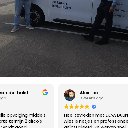
Alex Lee
en cv-ketelinstallatie
z
3 weeks ago
 een comfortabel en duurzaam
els
Heel tevreden met EKAA Duurzaam.
Een
s
Alles is netjes en professioneel
vri
geïnstalleerd. Ze werken snel, komen
pla