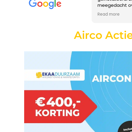
meegedacht over de beste optie
✓ KIWA / STEK gecertificeerd
★ 4,9/5 Google 
afwerking van de stroomvoorzieni
Read more
Achteraf werd ook nog even
gecheckt of het installeren van de
Vrijblijvende offerte aanvragen →
app is gelukt. Hele fijne service,
Airco Actie
bedankt heren!