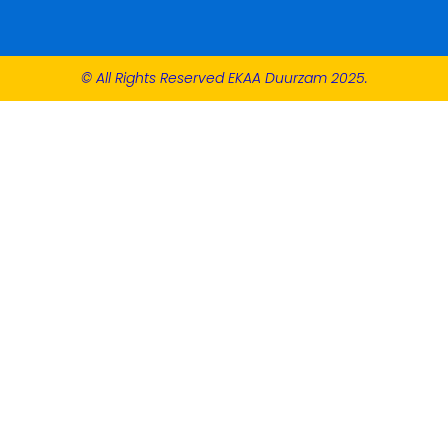
© All Rights Reserved EKAA Duurzam 2025.