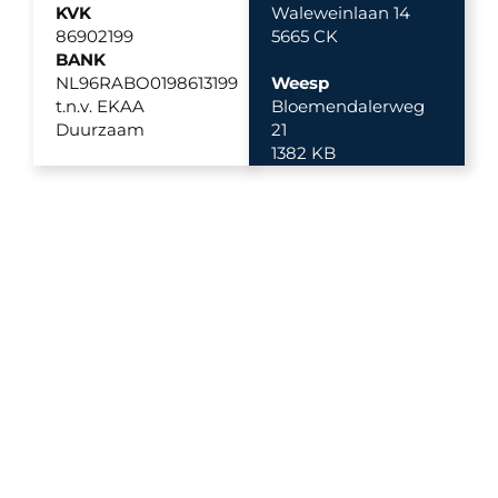
KVK
Waleweinlaan 14
86902199
5665 CK
BANK
NL96RABO0198613199
Weesp
t.n.v. EKAA
Bloemendalerweg
Duurzaam
21
1382 KB