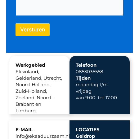
Versturen
Werkgebied
Telefoon
Flevoland,
0853036558
Gelderland, Utrecht,
Tijden
Noord-Holland,
maandag t/m
Zuid-Holland,
vrijdag
Zeeland, Noord-
van 9:00 tot 17:00
Brabant en
Limburg.
E-MAIL
LOCATIES
info@ekaaduurzaam.nl
Geldrop