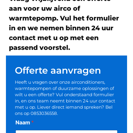
aan voor uw airco of
warmtepomp. Vul het formulier
in en we nemen binnen 24 uur
contact met u op met een
passend voorstel.
Offerte aanvragen
Heeft u vragen over onze airconditioners,
warmtepompen of duurzame oplossingen of
wilt u een offerte? Vul onderstaand formulier
in, en ons team neemt binnen 24 uur contact
met u op. Liever direct iemand spreken? Bel
ons op
‪0853036558
.
Naam
*