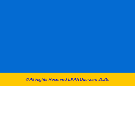
© All Rights Reserved EKAA Duurzam 2025.