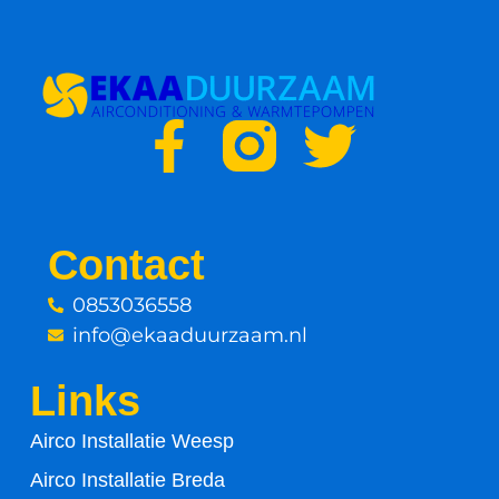
F
T
a
w
c
i
Contact
e
t
0853036558
info@ekaaduurzaam.nl
b
t
Links
o
e
Airco Installatie Weesp
o
r
Airco Installatie Breda