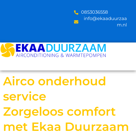
Skip
to
‪0853036558
content
info@ekaaduurzaa
m.nl
Airco onderhoud
service
Zorgeloos comfort
met Ekaa Duurzaam