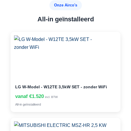
Onze Airco's
All-in geïnstalleerd
LG W-Model - W12TE 3,5kW SET - zonder WiFi
vanaf €1.520
incl. BTW
All-in geïnstalleerd