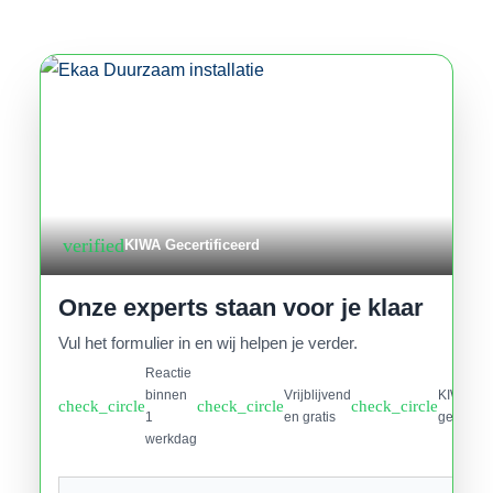
verified
KIWA Gecertificeerd
Onze experts staan voor je klaar
Vul het formulier in en wij helpen je verder.
Reactie
binnen
Vrijblijvend
KIWA
check_circle
check_circle
check_circle
1
en gratis
gecertifi
werkdag