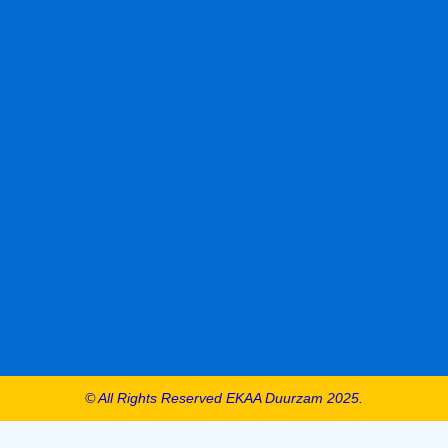
© All Rights Reserved EKAA Duurzam 2025.