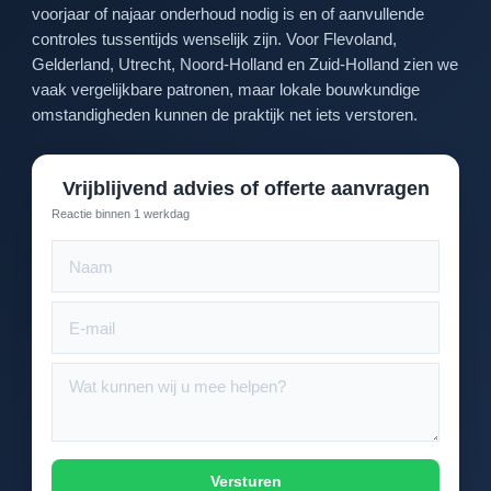
voorjaar of najaar onderhoud nodig is en of aanvullende
controles tussentijds wenselijk zijn. Voor Flevoland,
Gelderland, Utrecht, Noord-Holland en Zuid-Holland zien we
vaak vergelijkbare patronen, maar lokale bouwkundige
omstandigheden kunnen de praktijk net iets verstoren.
Vrijblijvend advies of offerte aanvragen
Reactie binnen 1 werkdag
Versturen