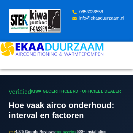
Skip
to
‪0853036558
content
info@ekaaduurzaam.nl
verified
KIWA GECERTIFICEERD · OFFICIEEL DEALER
Hoe vaak airco onderhoud:
interval en factoren
star
engineering
4.8/5 Google Reviews
500+ installaties