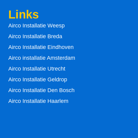
b
t
Links
o
e
Airco Installatie Weesp
o
r
Airco Installatie Breda
k
Airco Installatie Eindhoven
-
Airco installatie Amsterdam
Airco Installatie Utrecht
f
Airco Installatie Geldrop
Airco Installatie Den Bosch
Airco Installatie Haarlem