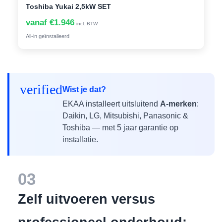
Toshiba Yukai 2,5kW SET
vanaf €1.946
incl. BTW
All-in geïnstalleerd
verified
Wist je dat?
EKAA installeert uitsluitend
A-merken
:
Daikin, LG, Mitsubishi, Panasonic &
Toshiba — met 5 jaar garantie op
installatie.
03
Zelf uitvoeren versus