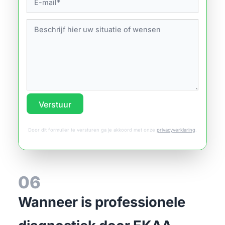
Verstuur
Door dit formulier te versturen ga je akkoord met onze
privacyverklaring
.
06
Wanneer is professionele