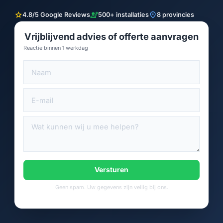
star
engineering
location_on
4.8/5 Google Reviews
500+ installaties
8 provincies
Vrijblijvend advies of offerte aanvragen
Reactie binnen 1 werkdag
Versturen
Geen spam. Uw gegevens zijn veilig bij ons.