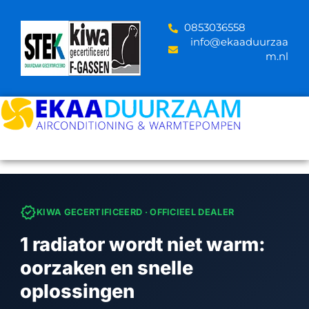
Skip
to
‪0853036558
content
info@ekaaduurzaa
m.nl
verified
KIWA GECERTIFICEERD · OFFICIEEL DEALER
1 radiator wordt niet warm:
oorzaken en snelle
oplossingen