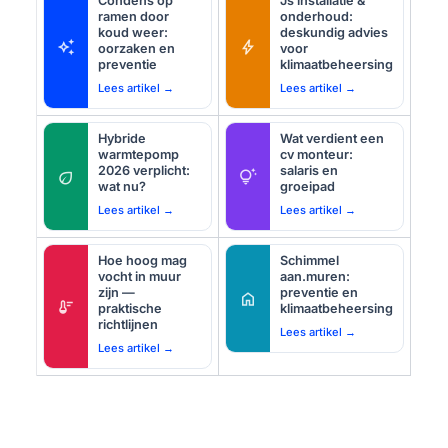
Condens op
Js installatie &
ramen door
onderhoud:
koud weer:
deskundig advies
auto_awesome
bolt
oorzaken en
voor
preventie
klimaatbeheersing
Lees artikel →
Lees artikel →
Hybride
Wat verdient een
warmtepomp
cv monteur:
2026 verplicht:
salaris en
eco
tips_and_updates
wat nu?
groeipad
Lees artikel →
Lees artikel →
Hoe hoog mag
Schimmel
vocht in muur
aan.muren:
zijn —
preventie en
home
thermostat
praktische
klimaatbeheersing
richtlijnen
Lees artikel →
Lees artikel →