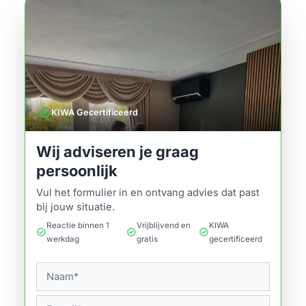
verified
KIWA Gecertificeerd
Wij adviseren je graag
persoonlijk
Vul het formulier in en ontvang advies dat past
bij jouw situatie.
Reactie binnen 1
Vrijblijvend en
KIWA
check_circle
check_circle
check_circle
werkdag
gratis
gecertificeerd