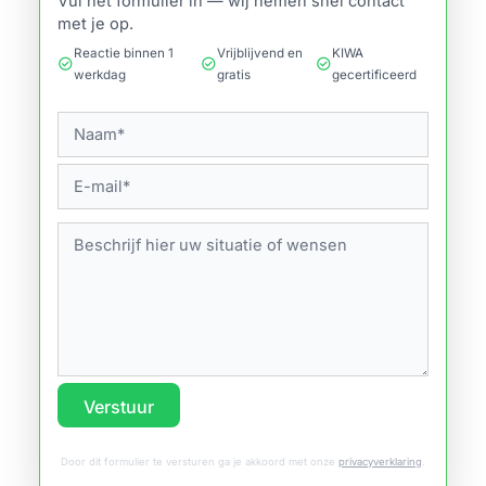
Vul het formulier in — wij nemen snel contact
met je op.
Reactie binnen 1
Vrijblijvend en
KIWA
check_circle
check_circle
check_circle
werkdag
gratis
gecertificeerd
Verstuur
Door dit formulier te versturen ga je akkoord met onze
privacyverklaring
.