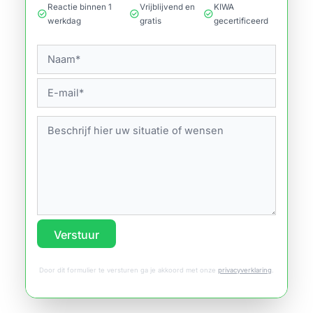
Reactie binnen 1
Vrijblijvend en
KIWA
check_circle
check_circle
check_circle
werkdag
gratis
gecertificeerd
Verstuur
Door dit formulier te versturen ga je akkoord met onze
privacyverklaring
.