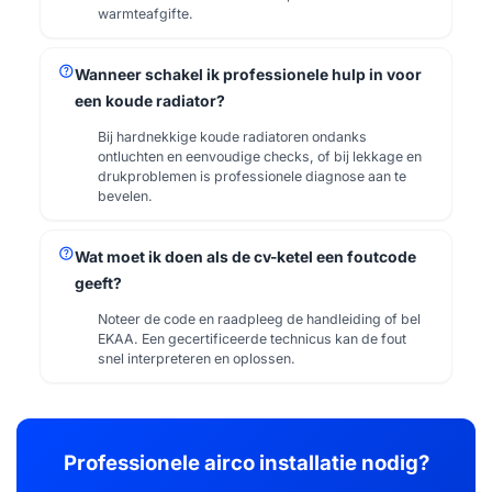
warmteafgifte.
help
Wanneer schakel ik professionele hulp in voor
een koude radiator?
Bij hardnekkige koude radiatoren ondanks
ontluchten en eenvoudige checks, of bij lekkage en
drukproblemen is professionele diagnose aan te
bevelen.
help
Wat moet ik doen als de cv-ketel een foutcode
geeft?
Noteer de code en raadpleeg de handleiding of bel
EKAA. Een gecertificeerde technicus kan de fout
snel interpreteren en oplossen.
Professionele airco installatie nodig?