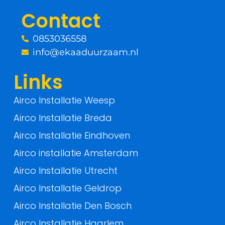
o
r
Contact
k
0853036558
-
info@ekaaduurzaam.nl
f
Links
Airco Installatie Weesp
Airco Installatie Breda
Airco Installatie Eindhoven
Airco installatie Amsterdam
Airco Installatie Utrecht
Airco Installatie Geldrop
Airco Installatie Den Bosch
Airco Installatie Haarlem