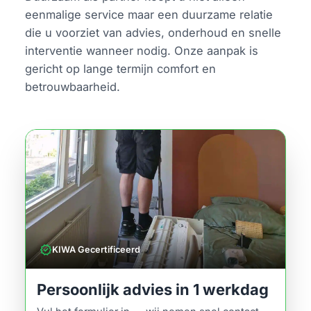
eenmalige service maar een duurzame relatie
die u voorziet van advies, onderhoud en snelle
interventie wanneer nodig. Onze aanpak is
gericht op lange termijn comfort en
betrouwbaarheid.
verified
KIWA Gecertificeerd
Persoonlijk advies in 1 werkdag