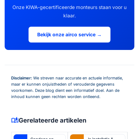
Onze KIWA-gecertificeerde monteurs staan voor u
klaar.
Bekijk onze airco service →
Disclaimer:
We streven naar accurate en actuele informatie,
maar er kunnen onjuistheden of verouderde gegevens
voorkomen. Deze blog dient een informatief doel. Aan de
inhoud kunnen geen rechten worden ontleend.
auto_stories
Gerelateerde artikelen