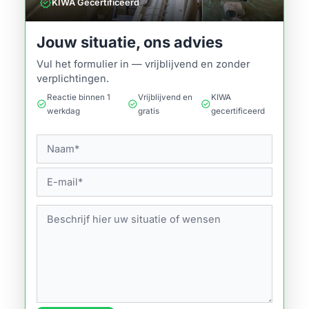
verified
KIWA Gecertificeerd
Jouw situatie, ons advies
Vul het formulier in — vrijblijvend en zonder
verplichtingen.
Reactie binnen 1
Vrijblijvend en
KIWA
check_circle
check_circle
check_circle
werkdag
gratis
gecertificeerd