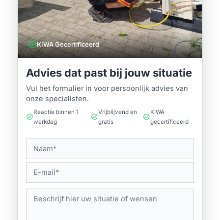
verified
KIWA Gecertificeerd
Advies dat past bij jouw situatie
Vul het formulier in voor persoonlijk advies van
onze specialisten.
Reactie binnen 1
Vrijblijvend en
KIWA
check_circle
check_circle
check_circle
werkdag
gratis
gecertificeerd