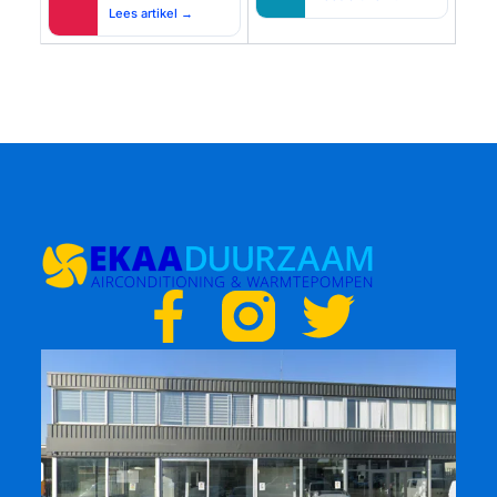
Lees artikel →
F
T
a
w
c
i
e
t