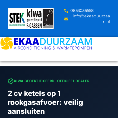
Skip
to
‪0853036558
content
info@ekaaduurzaa
m.nl
verified
KIWA GECERTIFICEERD · OFFICIEEL DEALER
2 cv ketels op 1
rookgasafvoer: veilig
aansluiten