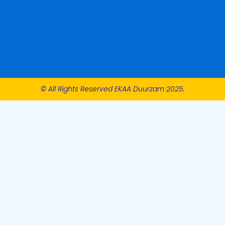
© All Rights Reserved EKAA Duurzam 2025.