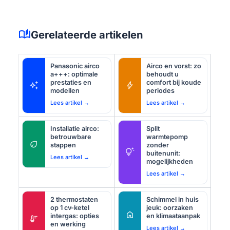
auto_stories
Gerelateerde artikelen
Panasonic airco
Airco en vorst: zo
a+++: optimale
behoudt u
prestaties en
comfort bij koude
auto_awesome
bolt
modellen
periodes
Lees artikel →
Lees artikel →
Installatie airco:
Split
betrouwbare
warmtepomp
eco
stappen
zonder
tips_and_updates
buitenunit:
Lees artikel →
mogelijkheden
Lees artikel →
2 thermostaten
Schimmel in huis
op 1 cv-ketel
jeuk: oorzaken
home
intergas: opties
en klimaataanpak
thermostat
en werking
Lees artikel →