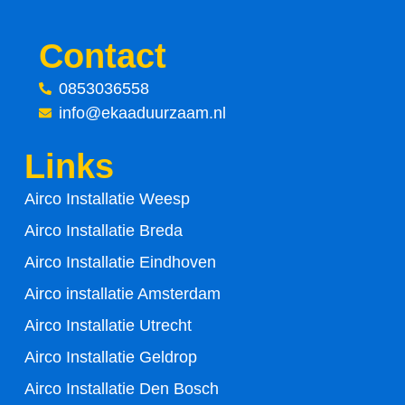
a
w
c
i
Contact
e
t
0853036558
info@ekaaduurzaam.nl
b
t
Links
o
e
Airco Installatie Weesp
o
r
Airco Installatie Breda
k
Airco Installatie Eindhoven
-
Airco installatie Amsterdam
Airco Installatie Utrecht
f
Airco Installatie Geldrop
Airco Installatie Den Bosch