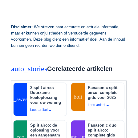
Disclaimer:
We streven naar accurate en actuele informatie,
maar er kunnen onjuistheden of verouderde gegevens
voorkomen. Deze blog dient een informatief doel. Aan de inhoud
kunnen geen rechten worden ontleend.
auto_stories
Gerelateerde artikelen
2 split airco:
Panasonic split
Duurzame
airco: complete
bolt
koeloplossing
gids voor 2025
auto_awesome
voor uw woning
Lees artikel →
Lees artikel →
Split airco: de
Panasonic duo
oplossing voor
split airco:
een aangenaam
complete gids
eco
tips_and_updates