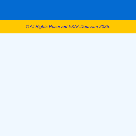
© All Rights Reserved EKAA Duurzam 2025.