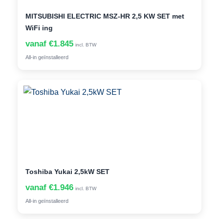
MITSUBISHI ELECTRIC MSZ-HR 2,5 KW SET met
WiFi ing
vanaf €1.845
incl. BTW
All-in geïnstalleerd
Toshiba Yukai 2,5kW SET
vanaf €1.946
incl. BTW
All-in geïnstalleerd