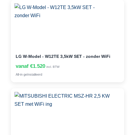
LG W-Model - W12TE 3,5kW SET - zonder WiFi
vanaf €1.520
incl. BTW
All-in geïnstalleerd