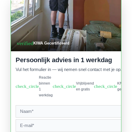
verified
KIWA Gecertificeerd
Persoonlijk advies in 1 werkdag
Vul het formulier in — wij nemen snel contact met je op.
Reactie
binnen
Vrijblijvend
KIWA
check_circle
check_circle
check_circle
1
en gratis
gecertifi
werkdag