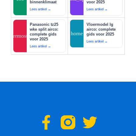
binnenklimaat
voor 2025
Lees artikel →
Lees artikel →
Panasonic tz25
Vloermodel lg
wke split airco:
airco: complete
home
complete gids
gids voor 2025
thermostat
voor 2025
Lees artikel →
Lees artikel →
F
T