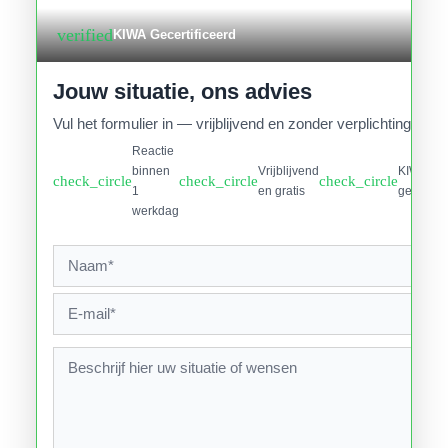
verified
KIWA Gecertificeerd
Jouw situatie, ons advies
Vul het formulier in — vrijblijvend en zonder verplichtingen.
Reactie
binnen
Vrijblijvend
KIWA
check_circle
check_circle
check_circle
1
en gratis
gecertifi
werkdag