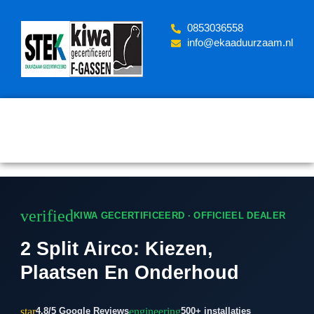
Skip
to
‪0853036558
content
info@ekaaduurzaam.nl
verified
KIWA GECERTIFICEERD · OFFICIEEL DEALER
2 Split Airco: Kiezen,
Plaatsen En Onderhoud
star
engineering
4.8/5 Google Reviews
500+ installaties