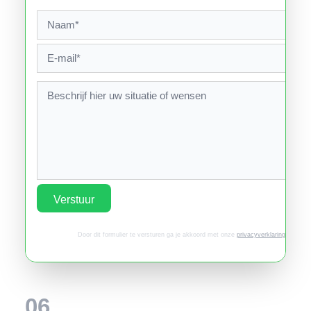
Verstuur
Door dit formulier te versturen ga je akkoord met onze
privacyverklaring
.
06