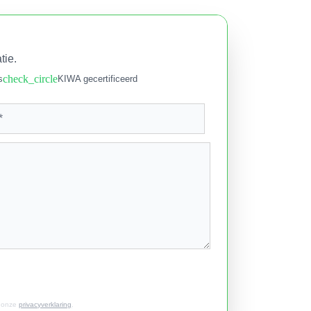
tie.
check_circle
s
KIWA gecertificeerd
t onze
privacyverklaring
.