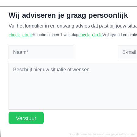
Wij adviseren je graag persoonlijk
Vul het formulier in en ontvang advies dat past bij jouw situa
check_circle
check_circle
Reactie binnen 1 werkdag
Vrijblijvend en grati
Verstuur
Door dit formulier te versturen ga je akkoord me