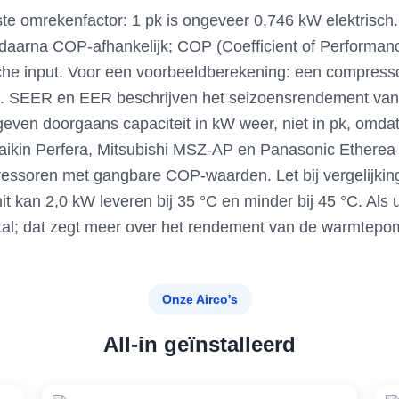
ste omrekenfactor: 1 pk is ongeveer 0,746 kW elektrisch
 daarna COP-afhankelijk; COP (Coefficient of Performanc
sche input. Voor een voorbeeldberekening: een compre
n. SEER en EER beschrijven het seizoensrendement van
even doorgaans capaciteit in kW weer, niet in pk, omdat 
aikin Perfera, Mitsubishi MSZ-AP en Panasonic Etherea
pressoren met gangbare COP-waarden. Let bij vergelijki
t kan 2,0 kW leveren bij 35 °C en minder bij 45 °C. Als u
al; dat zegt meer over het rendement van de warmtepomp
Onze Airco's
All-in geïnstalleerd