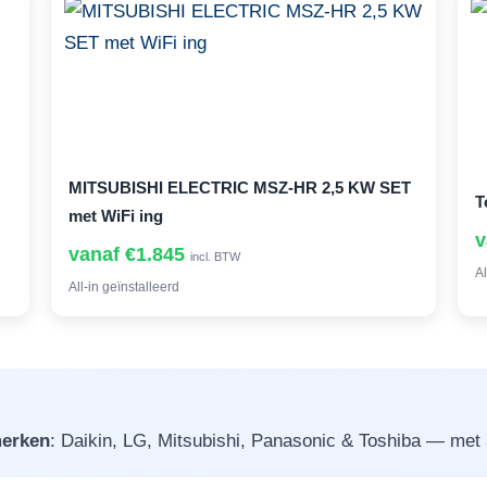
MITSUBISHI ELECTRIC MSZ-HR 2,5 KW SET
T
met WiFi ing
v
vanaf €1.845
incl. BTW
Al
All-in geïnstalleerd
erken
: Daikin, LG, Mitsubishi, Panasonic & Toshiba — met 5 