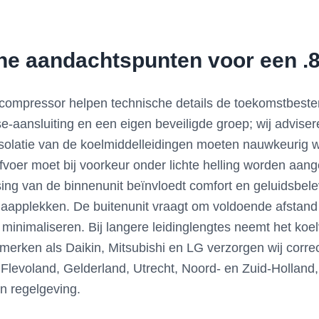
che aandachtspunten voor een .8
 hp compressor helpen technische details de toekomstbest
e-aansluiting en een eigen beveiligde groep; wij adviser
 isolatie van de koelmiddelleidingen moeten nauwkeurig 
oer moet bij voorkeur onder lichte helling worden aange
ing van de binnenunit beïnvloedt comfort en geluidsbele
slaapplekken. De buitenunit vraagt om voldoende afstand
te minimaliseren. Bij langere leidinglengtes neemt het ko
r merken als Daikin, Mitsubishi en LG verzorgen wij corr
 Flevoland, Gelderland, Utrecht, Noord- en Zuid-Hollan
en regelgeving.