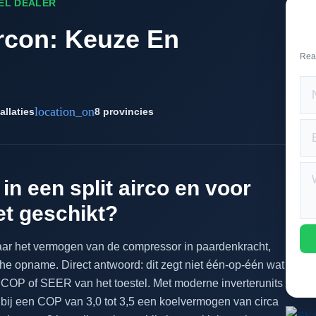
EEL DEALER
ircon: Keuze En
Rea
location_on
allaties
8 provincies
in een split airco en voor
et geschikt?
 naar het vermogen van de compressor in paardenkracht,
che opname. Direct antwoord: dit zegt niet één-op-één wat
de COP of SEER van het toestel. Met moderne inverterunits
 bij een COP van 3,0 tot 3,5 een koelvermogen van circa