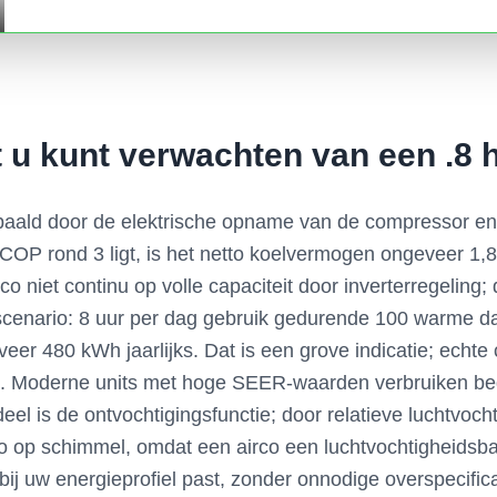
 u kunt verwachten van een .8 h
epaald door de elektrische opname van de compressor en d
COP rond 3 ligt, is het netto koelvermogen ongeveer 1,
irco niet continu op volle capaciteit door inverterregelin
scenario: 8 uur per dag gebruik gedurende 100 warme da
eer 480 kWh jaarlijks. Dat is een grove indicatie; echte c
s. Moderne units met hoge SEER-waarden verbruiken be
l is de ontvochtigingsfunctie; door relatieve luchtvocht
co op schimmel, omdat een airco een luchtvochtigheids
ij uw energieprofiel past, zonder onnodige overspecifica