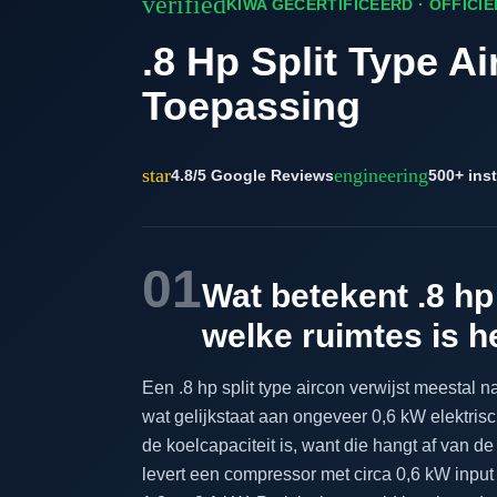
verified
KIWA GECERTIFICEERD · OFFICI
.8 Hp Split Type A
Toepassing
star
engineering
4.8/5 Google Reviews
500+ inst
01
Wat betekent .8 hp 
welke ruimtes is h
Een .8 hp split type aircon verwijst meestal
wat gelijkstaat aan ongeveer 0,6 kW elektris
de koelcapaciteit is, want die hangt af van 
levert een compressor met circa 0,6 kW input