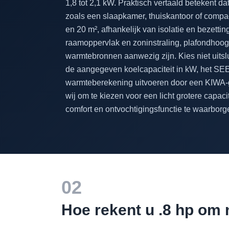
1,8 tot 2,1 kW. Praktisch vertaald betekent dat
zoals een slaapkamer, thuiskantoor of comp
en 20 m², afhankelijk van isolatie en bezetti
raamoppervlak en zoninstraling, plafondhoogte
warmtebronnen aanwezig zijn. Kies niet uitslu
de aangegeven koelcapaciteit in kW, het S
warmteberekening uitvoeren door een KIWA-gece
wij om te kiezen voor een licht grotere capac
comfort en ontvochtigingsfunctie te waarborg
02
Hoe rekent u .8 hp om