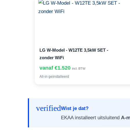
LG W-Model - W12TE 3,5kW SET -
zonder WiFi
vanaf €1.520
incl. BTW
All-in geïnstalleerd
verified
Wist je dat?
EKAA installeert uitsluitend
A-m