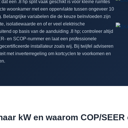
 dat een .8 hp split vaak geschikt is voor kleine ruimtes
acte woonkamer met een oppervlakte tussen ongeveer 10
ng. Belangrijke variabelen die de keuze beïnvloeden zijn
, isolatiewaarde en of er veel elektrische
itend op basis van de aanduiding .8 hp; controleer altijd
EER- en SCOP-nummer en laat een professionele
rtificeerde installateur zoals wij. Bij twijfel adviseren
iteit met inverterregeling om kortcyclen te voorkomen en
en.
 naar kW en waarom COP/SEER e