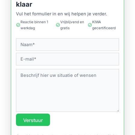
klaar
Vul het formulier in en wij helpen je verder.
Reactie binnen 1
Vrijblijvend en
KIWA
check_circle
check_circle
check_circle
werkdag
gratis
gecertificeerd
Verstuur