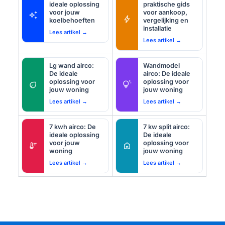
ideale oplossing
praktische gids
voor jouw
voor aankoop,
auto_awesome
bolt
koelbehoeften
vergelijking en
installatie
Lees artikel →
Lees artikel →
Lg wand airco:
Wandmodel
De ideale
airco: De ideale
oplossing voor
oplossing voor
eco
tips_and_updates
jouw woning
jouw woning
Lees artikel →
Lees artikel →
7 kwh airco: De
7 kw split airco:
ideale oplossing
De ideale
voor jouw
oplossing voor
thermostat
home
woning
jouw woning
Lees artikel →
Lees artikel →