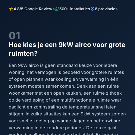
star
engineering
location_on
4.8/5 Google Reviews
500+ installaties
8 provincies
01
Hoe kies je een 9kW airco voor grote
ruimten?
Een 9kW airco is geen standaard keuze voor iedere
woning; het vermogen is bedoeld voor grotere ruimtes
of open plannen waar koeling en verwarming in één
systeem moeten samenkomen. Denk aan een ruime
woonkamer met een open keuken, een ruime zithoek
op de verdieping of een multifunctionele ruimte waar
daglicht en zoninstraling de temperatuur snel laten
stijgen. In zulke situaties kan een 9kW-systeem zorgen
voor snelle koeling op warme dagen en betrouwbare
verwarming in de koudere periodes. De keuze gaat
verder dan alleen het getal op het etiket. Belangrijke