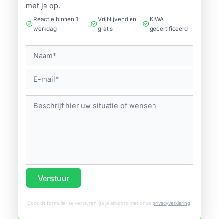
met je op.
Reactie binnen 1
Vrijblijvend en
KIWA
check_circle
check_circle
check_circle
werkdag
gratis
gecertificeerd
Verstuur
Door dit formulier te versturen ga je akkoord met onze
privacyverklaring
.