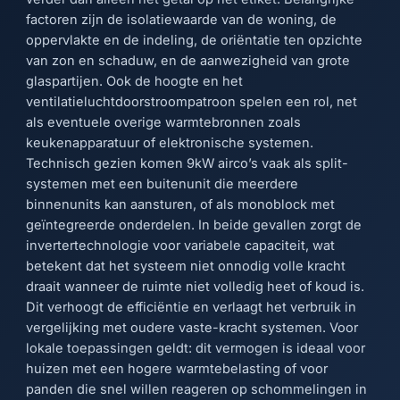
factoren zijn de isolatiewaarde van de woning, de
oppervlakte en de indeling, de oriëntatie ten opzichte
van zon en schaduw, en de aanwezigheid van grote
glaspartijen. Ook de hoogte en het
ventilatieluchtdoorstroompatroon spelen een rol, net
als eventuele overige warmtebronnen zoals
keukenapparatuur of elektronische systemen.
Technisch gezien komen 9kW airco’s vaak als split-
systemen met een buitenunit die meerdere
binnenunits kan aansturen, of als monoblock met
geïntegreerde onderdelen. In beide gevallen zorgt de
invertertechnologie voor variabele capaciteit, wat
betekent dat het systeem niet onnodig volle kracht
draait wanneer de ruimte niet volledig heet of koud is.
Dit verhoogt de efficiëntie en verlaagt het verbruik in
vergelijking met oudere vaste-kracht systemen. Voor
lokale toepassingen geldt: dit vermogen is ideaal voor
huizen met een hogere warmtebelasting of voor
panden die snel willen reageren op schommelingen in