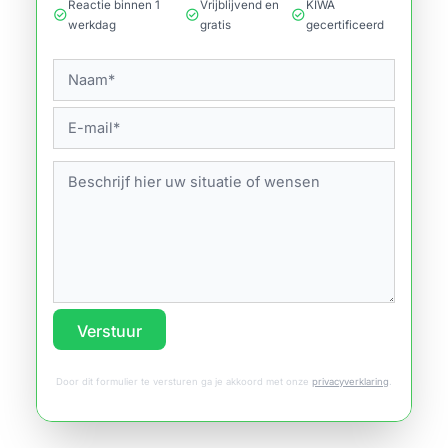
Reactie binnen 1
Vrijblijvend en
KIWA
check_circle
check_circle
check_circle
werkdag
gratis
gecertificeerd
Verstuur
Door dit formulier te versturen ga je akkoord met onze
privacyverklaring
.