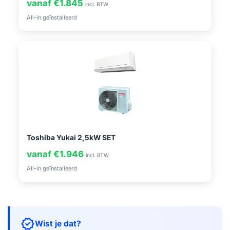
vanaf €1.845
incl. BTW
All-in geïnstalleerd
Toshiba Yukai 2,5kW SET
vanaf €1.946
incl. BTW
All-in geïnstalleerd
verified
Wist je dat?