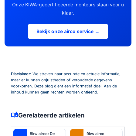
Onze KIWA-gecertificeerde monteurs staan voor u
klaar.
Bekijk onze airco service →
Disclaimer:
We streven naar accurate en actuele informatie,
maar er kunnen onjuistheden of verouderde gegevens
voorkomen. Deze blog dient een informatief doel. Aan de
inhoud kunnen geen rechten worden ontleend.
auto_stories
Gerelateerde artikelen
8kw airco: De
9kw airco: