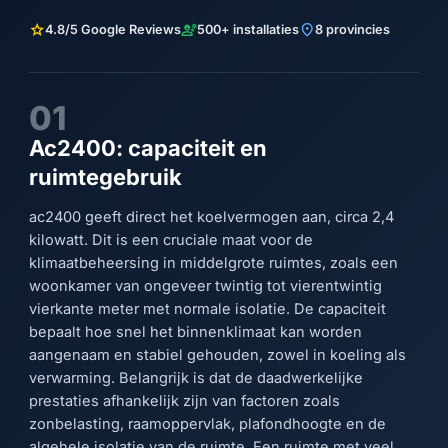
star
engineering
location_on
4.8/5 Google Reviews
500+ installaties
8 provincies
01
Ac2400: capaciteit en
ruimtegebruik
ac2400 geeft direct het koelvermogen aan, circa 2,4
kilowatt. Dit is een cruciale maat voor de
klimaatbeheersing in middelgrote ruimtes, zoals een
woonkamer van ongeveer twintig tot vierentwintig
vierkante meter met normale isolatie. De capaciteit
bepaalt hoe snel het binnenklimaat kan worden
aangenaam en stabiel gehouden, zowel in koeling als
verwarming. Belangrijk is dat de daadwerkelijke
prestaties afhankelijk zijn van factoren zoals
zonbelasting, raamoppervlak, plafondhoogte en de
algehele isolatie van de ruimte. Een ruimte met veel