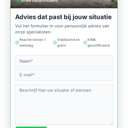
verified
KIWA Gecertificeerd
Advies dat past bij jouw situatie
Vul het formulier in voor persoonlijk advies van
onze specialisten.
Reactie binnen 1
Vrijblijvend en
KIWA
check_circle
check_circle
check_circle
werkdag
gratis
gecertificeerd