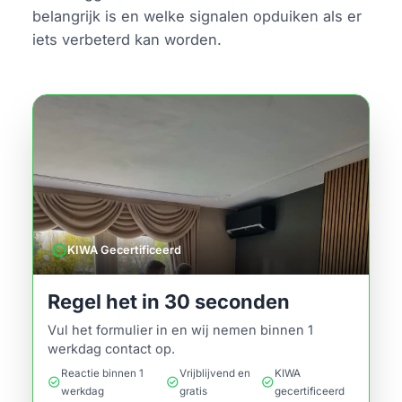
belangrijk is en welke signalen opduiken als er
iets verbeterd kan worden.
verified
KIWA Gecertificeerd
Regel het in 30 seconden
Vul het formulier in en wij nemen binnen 1
werkdag contact op.
Reactie binnen 1
Vrijblijvend en
KIWA
check_circle
check_circle
check_circle
werkdag
gratis
gecertificeerd