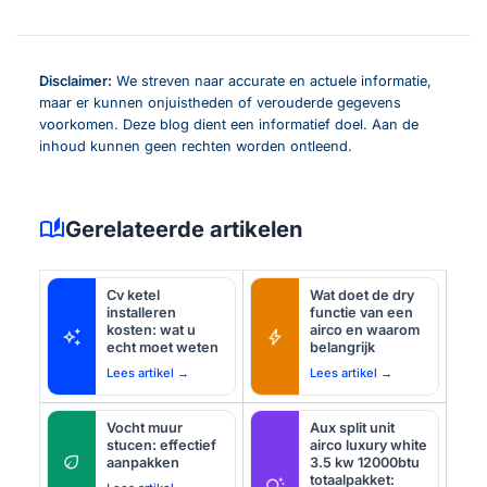
Disclaimer:
We streven naar accurate en actuele informatie,
maar er kunnen onjuistheden of verouderde gegevens
voorkomen. Deze blog dient een informatief doel. Aan de
inhoud kunnen geen rechten worden ontleend.
auto_stories
Gerelateerde artikelen
Cv ketel
Wat doet de dry
installeren
functie van een
kosten: wat u
airco en waarom
auto_awesome
bolt
echt moet weten
belangrijk
Lees artikel →
Lees artikel →
Vocht muur
Aux split unit
stucen: effectief
airco luxury white
eco
aanpakken
3.5 kw 12000btu
totaalpakket:
tips_and_updates