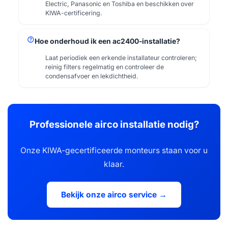
Electric, Panasonic en Toshiba en beschikken over
KIWA-certificering.
help
Hoe onderhoud ik een ac2400-installatie?
Laat periodiek een erkende installateur controleren;
reinig filters regelmatig en controleer de
condensafvoer en lekdichtheid.
Professionele airco installatie nodig?
Onze KIWA-gecertificeerde monteurs staan voor u
klaar.
Bekijk onze airco service →