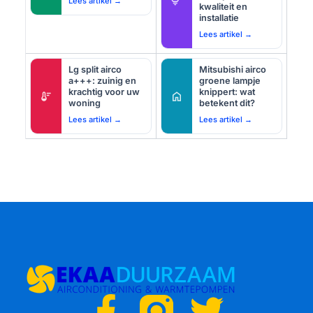
Lees artikel →
kwaliteit en
installatie
Lees artikel →
Lg split airco
Mitsubishi airco
a+++: zuinig en
groene lampje
krachtig voor uw
knippert: wat
thermostat
home
woning
betekent dit?
Lees artikel →
Lees artikel →
F
T