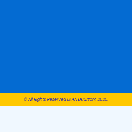
© All Rights Reserved EKAA Duurzam 2025.