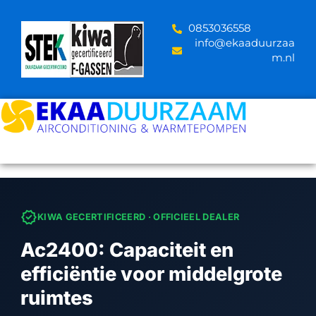
Skip
to
‪0853036558
content
info@ekaaduurzaa
m.nl
verified
KIWA GECERTIFICEERD · OFFICIEEL DEALER
Ac2400: Capaciteit en
efficiëntie voor middelgrote
ruimtes