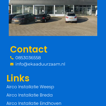
e
t
b
t
o
e
o
r
Contact
k
0853036558
-
info@ekaaduurzaam.nl
f
Links
Airco Installatie Weesp
Airco Installatie Breda
Airco Installatie Eindhoven