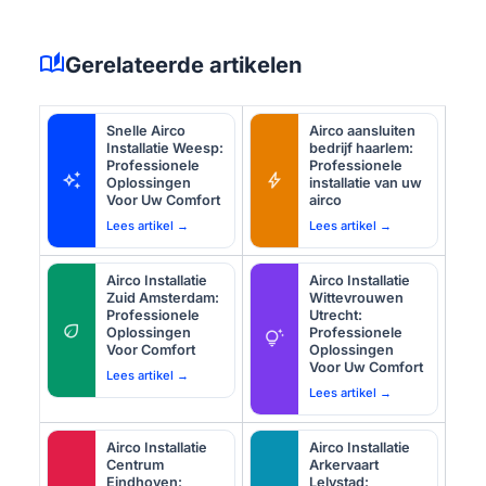
auto_stories
Gerelateerde artikelen
Snelle Airco
Airco aansluiten
Installatie Weesp:
bedrijf haarlem:
Professionele
Professionele
auto_awesome
bolt
Oplossingen
installatie van uw
Voor Uw Comfort
airco
Lees artikel →
Lees artikel →
Airco Installatie
Airco Installatie
Zuid Amsterdam:
Wittevrouwen
Professionele
Utrecht:
eco
Oplossingen
Professionele
tips_and_updates
Voor Comfort
Oplossingen
Voor Uw Comfort
Lees artikel →
Lees artikel →
Airco Installatie
Airco Installatie
Centrum
Arkervaart
Eindhoven:
Lelystad: