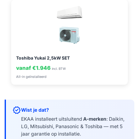
Toshiba Yukai 2,5kW SET
vanaf €1.946
incl. BTW
All-in geïnstalleerd
verified
Wist je dat?
EKAA installeert uitsluitend
A-merken
: Daikin,
LG, Mitsubishi, Panasonic & Toshiba — met 5
jaar garantie op installatie.