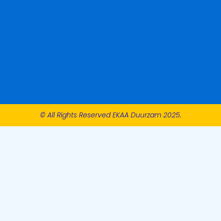
© All Rights Reserved EKAA Duurzam 2025.