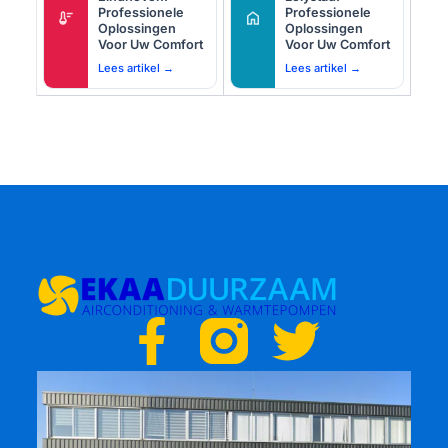
Professionele
Professionele
thermostat
home
Oplossingen
Oplossingen
Voor Uw Comfort
Voor Uw Comfort
Lees artikel →
Lees artikel →
F
T
a
w
c
i