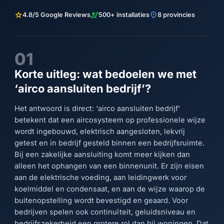
star
engineering
location_on
4.8/5 Google Reviews
500+ installaties
8 provincies
01
Korte uitleg: wat bedoelen we met
‘airco aansluiten bedrijf’?
Het antwoord is direct: ‘airco aansluiten bedrijf’
betekent dat een aircosysteem op professionele wijze
wordt ingebouwd, elektrisch aangesloten, lekvrij
getest en in bedrijf gesteld binnen een bedrijfsruimte.
Bij een zakelijke aansluiting komt meer kijken dan
alleen het ophangen van een binnenunit. Er zijn eisen
aan de elektrische voeding, aan leidingwerk voor
koelmiddel en condensaat, en aan de wijze waarop de
buitenopstelling wordt bevestigd en geaard. Voor
bedrijven spelen ook continuïteit, geluidsniveau en
bedrijfszekerheid een grotere rol dan bij woningen. Dat