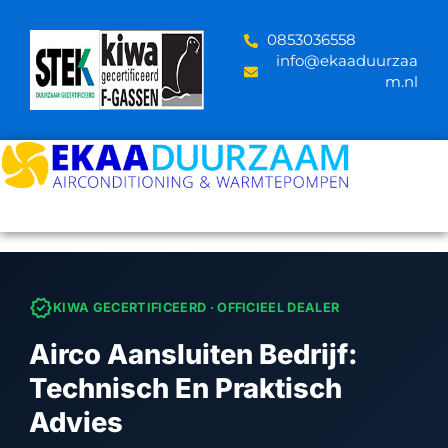
Skip
to
‪0853036558
content
info@ekaaduurzaa
m.nl
verified
KIWA GECERTIFICEERD · OFFICIEEL DEALER
Airco Aansluiten Bedrijf:
Technisch En Praktisch
Advies