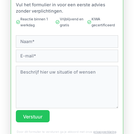
Vul het formulier in voor een eerste advies
zonder verplichtingen.
Reactie binnen 1
Vrijblijvend en
KIWA
check_circle
check_circle
check_circle
werkdag
gratis
gecertificeerd
Verstuur
Door dit formulier te versturen ga je akkoord met onze
privacyverklaring
.