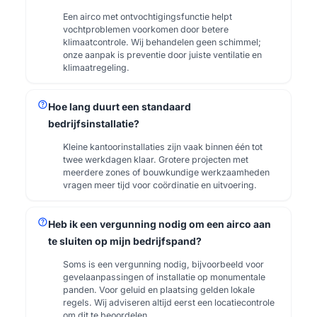
Een airco met ontvochtigingsfunctie helpt
vochtproblemen voorkomen door betere
klimaatcontrole. Wij behandelen geen schimmel;
onze aanpak is preventie door juiste ventilatie en
klimaatregeling.
help
Hoe lang duurt een standaard
bedrijfsinstallatie?
Kleine kantoorinstallaties zijn vaak binnen één tot
twee werkdagen klaar. Grotere projecten met
meerdere zones of bouwkundige werkzaamheden
vragen meer tijd voor coördinatie en uitvoering.
help
Heb ik een vergunning nodig om een airco aan
te sluiten op mijn bedrijfspand?
Soms is een vergunning nodig, bijvoorbeeld voor
gevelaanpassingen of installatie op monumentale
panden. Voor geluid en plaatsing gelden lokale
regels. Wij adviseren altijd eerst een locatiecontrole
om dit te beoordelen.