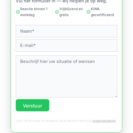
Vul het formulier in — wij helpen je op weg.
Reactie binnen 1
Vrijblijvend en
KIWA
check_circle
check_circle
check_circle
werkdag
gratis
gecertificeerd
Verstuur
Door dit formulier te versturen ga je akkoord met onze
privacyverklaring
.