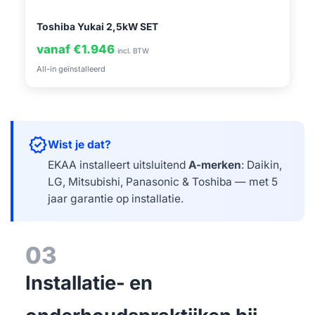
Toshiba Yukai 2,5kW SET
vanaf €1.946
incl. BTW
All-in geïnstalleerd
verified
Wist je dat?
EKAA installeert uitsluitend
A-merken
: Daikin,
LG, Mitsubishi, Panasonic & Toshiba — met 5
jaar garantie op installatie.
03
Installatie- en