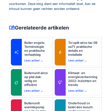
voorkomen. Deze blog dient een informatief doel. Aan de
inhoud kunnen geen rechten worden ontleend.
auto_stories
Gerelateerde artikelen
Boiler engels:
Tcl split airco tac 09
Terminologie
xa71: praktische
en praktische
details en
auto_awesome
bolt
vertaalslag
installatie
Lees artikel →
Lees artikel →
Buitenunit airco
Klimaat- en
op plat dak:
energieverkenning
veilig en
2022: inzichten en
eco
tips_and_updates
efficiënt
trends
Lees artikel →
Lees artikel →
Buitenunit
Onderhoud cv
warmtepomp
ketel den bosch: