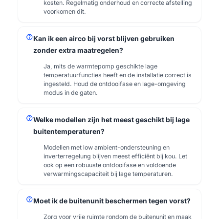
kosten. Regelmatig onderhoud en correcte afstelling
voorkomen dit.
help
Kan ik een airco bij vorst blijven gebruiken
zonder extra maatregelen?
Ja, mits de warmtepomp geschikte lage
temperatuurfuncties heeft en de installatie correct is
ingesteld. Houd de ontdooifase en lage-omgeving
modus in de gaten.
help
Welke modellen zijn het meest geschikt bij lage
buitentemperaturen?
Modellen met low ambient-ondersteuning en
inverterregelung blijven meest efficiënt bij kou. Let
ook op een robuuste ontdooifase en voldoende
verwarmingscapaciteit bij lage temperaturen.
help
Moet ik de buitenunit beschermen tegen vorst?
Zorg voor vrije ruimte rondom de buitenunit en maak