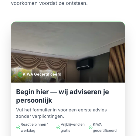
voorkomen voordat ze ontstaan.
verified
KIWA Gecertificeerd
Begin hier — wij adviseren je
persoonlijk
Vul het formulier in voor een eerste advies
zonder verplichtingen.
Reactie binnen 1
Vrijblijvend en
KIWA
check_circle
check_circle
check_circle
werkdag
gratis
gecertificeerd