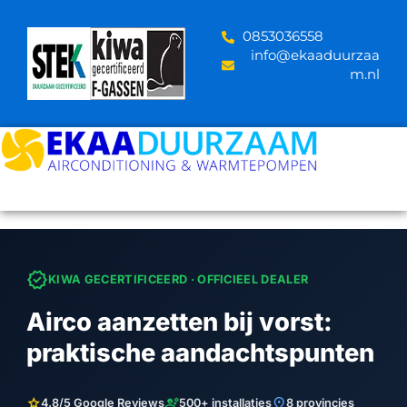
Skip
to
‪0853036558
content
info@ekaaduurzaa
m.nl
verified
KIWA GECERTIFICEERD · OFFICIEEL DEALER
Airco aanzetten bij vorst:
praktische aandachtspunten
star
engineering
location_on
4.8/5 Google Reviews
500+ installaties
8 provincies