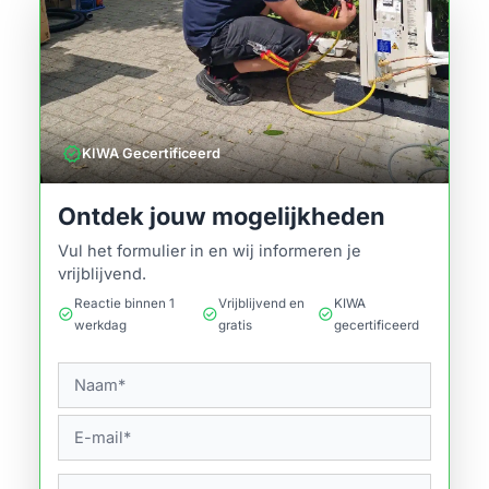
verified
KIWA Gecertificeerd
Ontdek jouw mogelijkheden
Vul het formulier in en wij informeren je
vrijblijvend.
Reactie binnen 1
Vrijblijvend en
KIWA
check_circle
check_circle
check_circle
werkdag
gratis
gecertificeerd