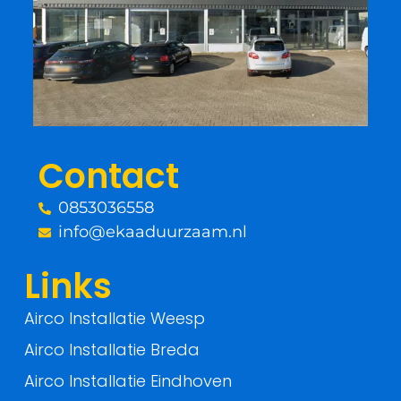
e
t
b
t
o
e
o
r
Contact
k
0853036558
-
info@ekaaduurzaam.nl
f
Links
Airco Installatie Weesp
Airco Installatie Breda
Airco Installatie Eindhoven