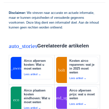
Disclaimer:
We streven naar accurate en actuele informatie,
maar er kunnen onjuistheden of verouderde gegevens
voorkomen. Deze blog dient een informatief doel. Aan de inhoud
kunnen geen rechten worden ontleend.
auto_stories
Gerelateerde artikelen
Airco afpersen
Kosten airco
kosten: Wat u
repareren: wat je
auto_awesome
moet weten
in 2025 moet
bolt
weten
Lees artikel →
Lees artikel →
Airco plaatsen
Airco afpersen
kosten
prijs: wat u moet
tips_and_updates
eindhoven: Wat u
weten
eco
moet weten
Lees artikel →
Lees artikel →