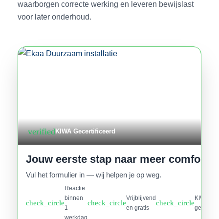
waarborgen correcte werking en leveren bewijslast
voor later onderhoud.
verified
KIWA Gecertificeerd
Jouw eerste stap naar meer comfort
Vul het formulier in — wij helpen je op weg.
Reactie
binnen
Vrijblijvend
KIWA
check_circle
check_circle
check_circle
1
en gratis
gecertifi
werkdag