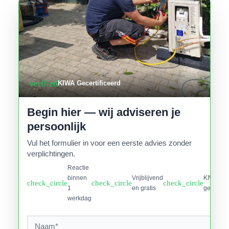
verified
KIWA Gecertificeerd
Begin hier — wij adviseren je
persoonlijk
Vul het formulier in voor een eerste advies zonder
verplichtingen.
Reactie
binnen
Vrijblijvend
KIWA
check_circle
check_circle
check_circle
1
en gratis
gecertifi
werkdag