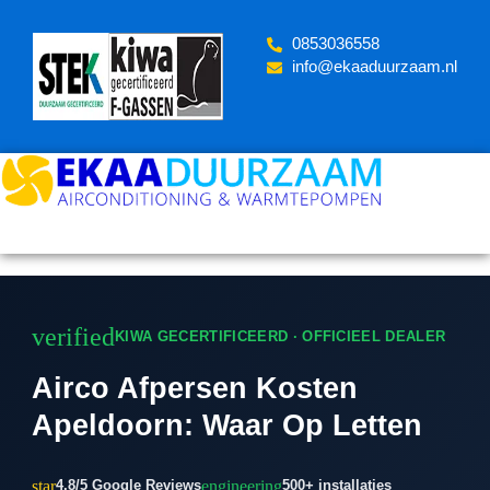
Skip
to
‪0853036558
content
info@ekaaduurzaam.nl
verified
KIWA GECERTIFICEERD · OFFICIEEL DEALER
Airco Afpersen Kosten
Apeldoorn: Waar Op Letten
star
engineering
4.8/5 Google Reviews
500+ installaties