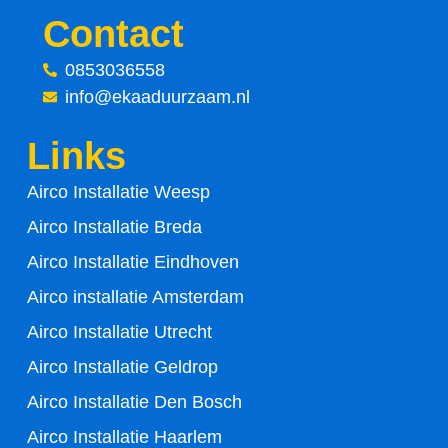
c
i
Contact
e
t
0853036558
info@ekaaduurzaam.nl
b
t
Links
o
e
Airco Installatie Weesp
o
r
Airco Installatie Breda
k
Airco Installatie Eindhoven
-
Airco installatie Amsterdam
Airco Installatie Utrecht
f
Airco Installatie Geldrop
Airco Installatie Den Bosch
Airco Installatie Haarlem