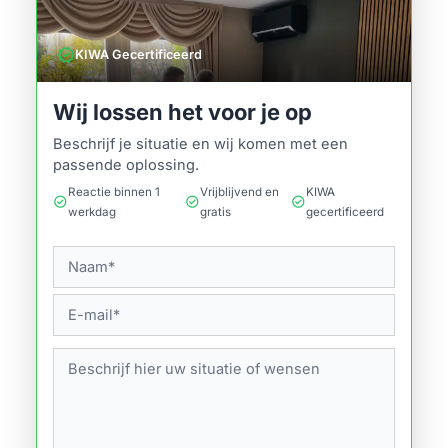
verified
KIWA Gecertificeerd
Wij lossen het voor je op
Beschrijf je situatie en wij komen met een
passende oplossing.
Reactie binnen 1
Vrijblijvend en
KIWA
check_circle
check_circle
check_circle
werkdag
gratis
gecertificeerd