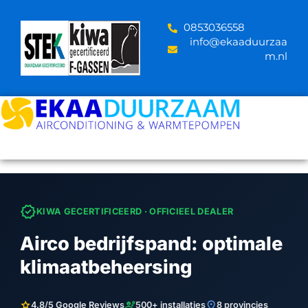
Skip
to
‪0853036558
content
info@ekaaduurzaa
m.nl
verified
KIWA GECERTIFICEERD · OFFICIEEL DEALER
Airco bedrijfspand: optimale
klimaatbeheersing
star
engineering
location_on
4.8/5 Google Reviews
500+ installaties
8 provincies