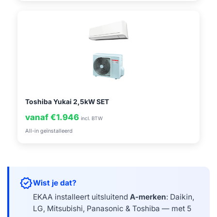
Toshiba Yukai 2,5kW SET
vanaf €1.946
incl. BTW
All-in geïnstalleerd
verified
Wist je dat?
EKAA installeert uitsluitend
A-merken
: Daikin,
LG, Mitsubishi, Panasonic & Toshiba — met 5