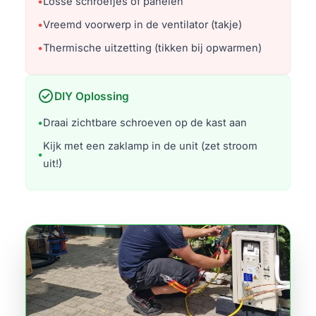
•
Losse schroefjes of panelen
•
Vreemd voorwerp in de ventilator (takje)
•
Thermische uitzetting (tikken bij opwarmen)
check_circle
DIY Oplossing
•
Draai zichtbare schroeven op de kast aan
Kijk met een zaklamp in de unit (zet stroom
•
uit!)