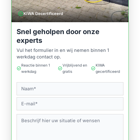
verified
KIWA Gecertificeerd
Snel geholpen door onze
experts
Vul het formulier in en wij nemen binnen 1
werkdag contact op.
Reactie binnen 1
Vrijblijvend en
KIWA
check_circle
check_circle
check_circle
werkdag
gratis
gecertificeerd