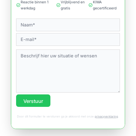
Reactie binnen 1
Vrijblijvend en
KIWA
check_circle
check_circle
check_circle
werkdag
gratis
gecertificeerd
Verstuur
Door dit formulier te versturen ga je akkoord met onze
privacyverklaring
.