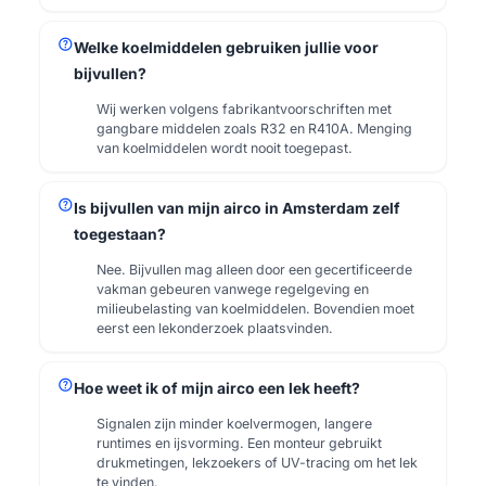
help
Welke koelmiddelen gebruiken jullie voor
bijvullen?
Wij werken volgens fabrikantvoorschriften met
gangbare middelen zoals R32 en R410A. Menging
van koelmiddelen wordt nooit toegepast.
help
Is bijvullen van mijn airco in Amsterdam zelf
toegestaan?
Nee. Bijvullen mag alleen door een gecertificeerde
vakman gebeuren vanwege regelgeving en
milieubelasting van koelmiddelen. Bovendien moet
eerst een lekonderzoek plaatsvinden.
help
Hoe weet ik of mijn airco een lek heeft?
Signalen zijn minder koelvermogen, langere
runtimes en ijsvorming. Een monteur gebruikt
drukmetingen, lekzoekers of UV-tracing om het lek
te vinden.