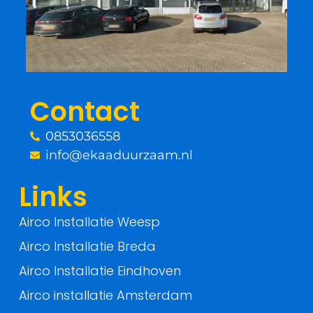
b
t
o
e
o
r
Contact
k
0853036558
-
info@ekaaduurzaam.nl
f
Links
Airco Installatie Weesp
Airco Installatie Breda
Airco Installatie Eindhoven
Airco installatie Amsterdam