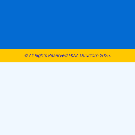
© All Rights Reserved EKAA Duurzam 2025.