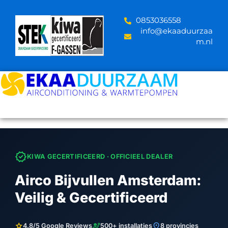
Skip
to
‪0853036558
content
info@ekaaduurzaa
m.nl
verified
KIWA GECERTIFICEERD · OFFICIEEL DEALER
Airco Bijvullen Amsterdam:
Veilig & Gecertificeerd
star
engineering
location_on
4.8/5 Google Reviews
500+ installaties
8 provincies