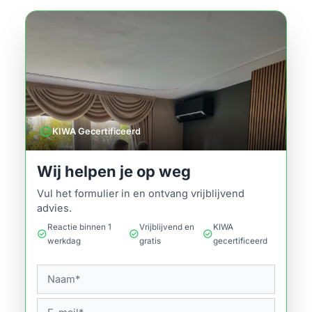
verified
KIWA Gecertificeerd
Wij helpen je op weg
Vul het formulier in en ontvang vrijblijvend
advies.
Reactie binnen 1
Vrijblijvend en
KIWA
check_circle
check_circle
check_circle
werkdag
gratis
gecertificeerd