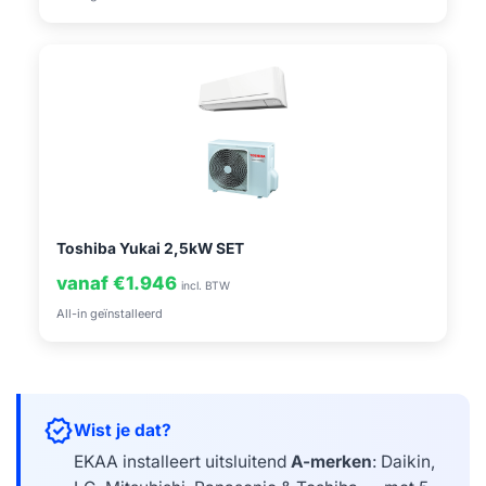
Toshiba Yukai 2,5kW SET
vanaf €1.946
incl. BTW
All-in geïnstalleerd
verified
Wist je dat?
EKAA installeert uitsluitend
A-merken
: Daikin,