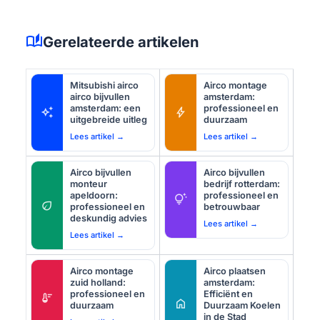
auto_stories
Gerelateerde artikelen
Mitsubishi airco
Airco montage
airco bijvullen
amsterdam:
amsterdam: een
professioneel en
auto_awesome
bolt
uitgebreide uitleg
duurzaam
Lees artikel →
Lees artikel →
Airco bijvullen
Airco bijvullen
monteur
bedrijf rotterdam:
apeldoorn:
professioneel en
tips_and_updates
eco
professioneel en
betrouwbaar
deskundig advies
Lees artikel →
Lees artikel →
Airco montage
Airco plaatsen
zuid holland:
amsterdam:
professioneel en
Efficiënt en
thermostat
home
duurzaam
Duurzaam Koelen
in de Stad