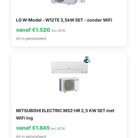
LG W-Model - W12TE 3,5kW SET - zonder WiFi
vanaf €1.520
incl. BTW
All-in geïnstalleerd
MITSUBISHI ELECTRIC MSZ-HR 2,5 KW SET met
WiFi ing
vanaf €1.845
incl. BTW
All-in geïnstalleerd