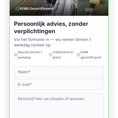
verified
KIWA Gecertificeerd
Persoonlijk advies, zonder
verplichtingen
Vul het formulier in — wij nemen binnen 1
werkdag contact op.
Reactie binnen 1
Vrijblijvend en
KIWA
check_circle
check_circle
check_circle
werkdag
gratis
gecertificeerd