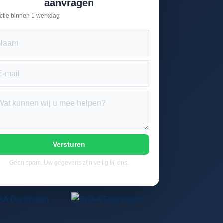
aanvragen
ctie binnen 1 werkdag
Versturen
Geen spam. Uw gegevens zijn veilig bij ons.