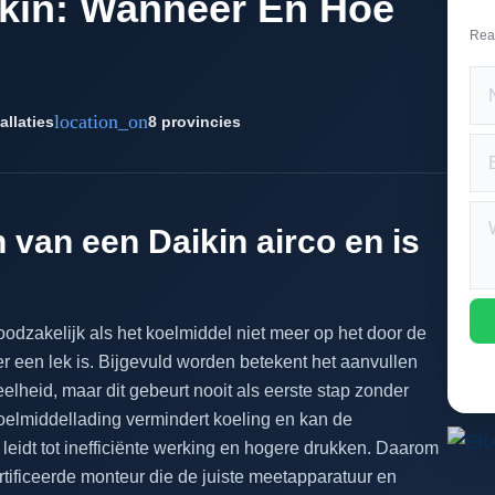
aikin: Wanneer En Hoe
Rea
location_on
allaties
8 provincies
n van een Daikin airco en is
noodzakelijk als het koelmiddel niet meer op het door de
er een lek is. Bijgevuld worden betekent het aanvullen
eelheid, maar dit gebeurt nooit als eerste stap zonder
oelmiddellading vermindert koeling en kan de
eidt tot inefficiënte werking en hogere drukken. Daarom
rtificeerde monteur die de juiste meetapparatuur en