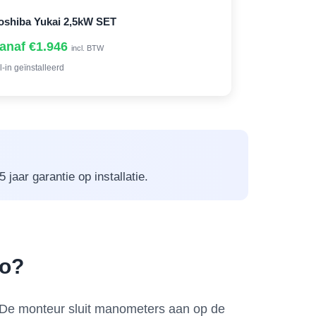
oshiba Yukai 2,5kW SET
anaf €1.946
incl. BTW
l-in geïnstalleerd
jaar garantie op installatie.
co?
t. De monteur sluit manometers aan op de