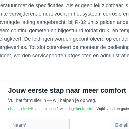
eratuur met de specificaties. Als er geen lek zichtbaar 
te verwijderen, omdat vocht in het systeem corrosie e
vraagde lading aangebracht; bij R-32 units gelden andere
steem continu gemeten en bijgestuurd totdat druk- en t
terugkeert. De leidingen worden gecontroleerd op conde
ergieverlies. Tot slot controleert de monteur de bediening
voldoet, worden servicepoorten afgesloten en administra
Jouw eerste stap naar meer comfort
Vul het formulier in — wij helpen je op weg.
check_circle
check_circle
Reactie binnen 1 werkdag
Vrijblijvend en grati