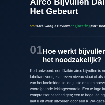
Airco Bijvullen D
Het Gebeurt
star
engineering
4.8/5 Google Reviews
500+ inst
01
Hoe werkt bijvulle
het noodzakelijk?
Kort antwoord: een Daikin airco bijvullen is 
fabrikant voorgeschreven niveau staat of als 
van het koelmiddel tot de juiste druk en hoev
voorafgaande lekkagecontrole. Een te lage k
compressor beschadigen; een te hoge lading l
laat u dit werk uitvoeren door een KIWA-gece