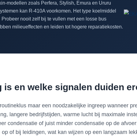
in-modellen zoals Perfera, Stylish, Emura en Ururu
e systemen kan R-410A voorkomen. Het type koelmiddel
robeer nooit zelf bij te vullen met een losse bus
bben milieueffecten en leiden tot hogere reparatiekosten.
 is en welke signalen duiden e
n routineklus maar een noodzakelijke ingreep wanneer pre
ing, langere bedrijfstijden, warme lucht bij maximale ins
meer condensatie of juist minder condensatie op de afvoe
 op of bij leidingen, wat kan wijzen op een langzaam lek