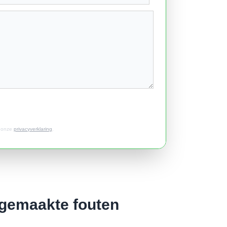
t onze
privacyverklaring
.
elgemaakte fouten