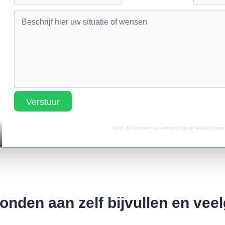
Verstuur
Door dit formulier te versturen ga je akkoord me
bonden aan zelf bijvullen en ve