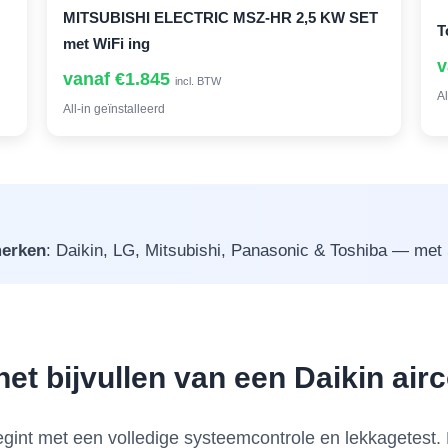
MITSUBISHI ELECTRIC MSZ-HR 2,5 KW SET
T
met WiFi ing
v
vanaf €1.845
incl. BTW
Al
All-in geïnstalleerd
erken
: Daikin, LG, Mitsubishi, Panasonic & Toshiba — met 5 
het bijvullen van een Daikin air
begint met een volledige systeemcontrole en lekkagetes