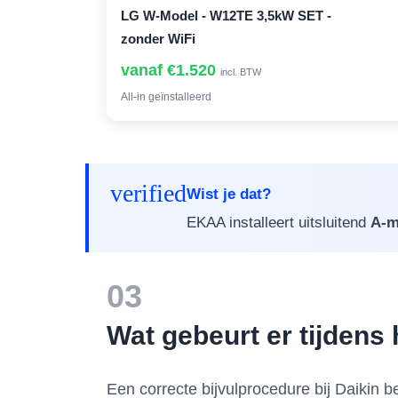
LG W-Model - W12TE 3,5kW SET -
zonder WiFi
vanaf €1.520
incl. BTW
All-in geïnstalleerd
verified
Wist je dat?
EKAA installeert uitsluitend
A-m
03
Wat gebeurt er tijdens 
Een correcte bijvulprocedure bij Daikin 