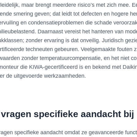
verleidelijk, maar brengt meerdere risico’s met zich mee.
ende smering geven; dat leidt tot defecten en hogere h
 vervuiling en condensatieproblemen die schade veroorza
milieubelastend. Daarnaast vereist het hanteren van mod
lassen; zonder ervaring is dat onveilig. Juridisch gezie
ificeerde techneuten gebeuren. Veelgemaakte fouten zijn
waarden zonder temperatuurcompensatie, en het niet con
eur die KIWA-gecertificeerd is en bekend met Daikin-voo
ver de uitgevoerde werkzaamheden.
vragen specifieke aandacht bij 
agen specifieke aandacht omdat ze geavanceerde funct