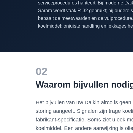
serviceprocedures hanteert. Bij moderne Daik
Sarara wordt vaak R-32 gebruikt; bij ouder
bepaalt de meetwaarden en de vulprocedure. P
koelmiddel; onjuiste handling en lekkages he
02
Waarom bijvullen nodig
Het bijvullen van uw Daikin airco is gee
storing aangeeft. Signalen zijn trage koel
fabrikant-specificatie. Soms ziet u ook 
koelmiddel. Een andere aanwijzing is olie