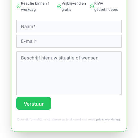
Reactie binnen 1
Vrijblijvend en
KIWA
check_circle
check_circle
check_circle
werkdag
gratis
gecertificeerd
Verstuur
Door dit formulier te versturen ga je akkoord met onze
privacyverklaring
.