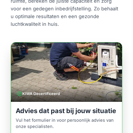
ruimte, bereken de juiste capaciteit en zorg
voor een gedegen inbedrijfstelling. Zo behaalt
u optimale resultaten en een gezonde
luchtkwaliteit in huis.
verified
KIWA Gecertificeerd
Advies dat past bij jouw situatie
Vul het formulier in voor persoonlijk advies van
onze specialisten.