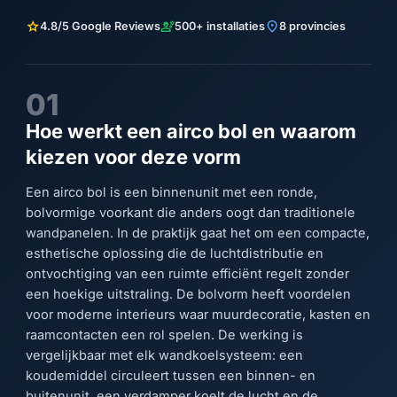
star
engineering
location_on
4.8/5 Google Reviews
500+ installaties
8 provincies
01
Hoe werkt een airco bol en waarom
kiezen voor deze vorm
Een airco bol is een binnenunit met een ronde,
bolvormige voorkant die anders oogt dan traditionele
wandpanelen. In de praktijk gaat het om een compacte,
esthetische oplossing die de luchtdistributie en
ontvochtiging van een ruimte efficiënt regelt zonder
een hoekige uitstraling. De bolvorm heeft voordelen
voor moderne interieurs waar muurdecoratie, kasten en
raamcontacten een rol spelen. De werking is
vergelijkbaar met elk wandkoelsysteem: een
koudemiddel circuleert tussen een binnen- en
buitenunit, een verdamper koelt de lucht en de