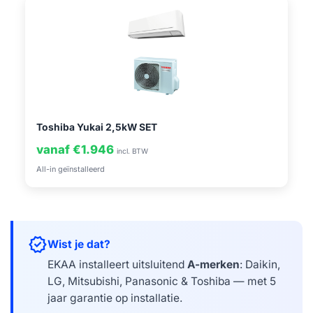
Toshiba Yukai 2,5kW SET
vanaf €1.946
incl. BTW
All-in geïnstalleerd
verified
Wist je dat?
EKAA installeert uitsluitend
A-merken
: Daikin,
LG, Mitsubishi, Panasonic & Toshiba — met 5
jaar garantie op installatie.