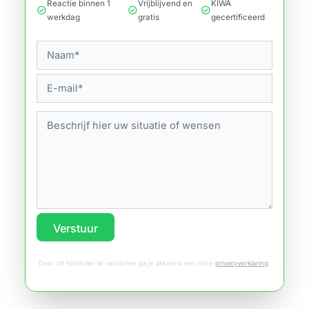
Reactie binnen 1
Vrijblijvend en
KIWA
check_circle
check_circle
check_circle
werkdag
gratis
gecertificeerd
Verstuur
Door dit formulier te versturen ga je akkoord met onze
privacyverklaring
.