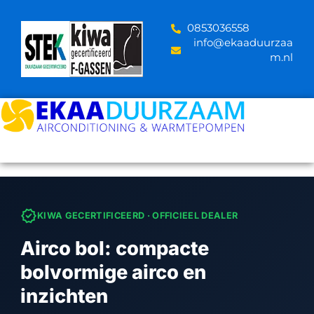
Skip
to
‪0853036558
content
info@ekaaduurzaa
m.nl
verified
KIWA GECERTIFICEERD · OFFICIEEL DEALER
Airco bol: compacte
bolvormige airco en
inzichten