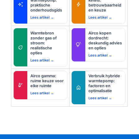
warmtepomp:
ketels:
auto_awesome
bolt
praktische
betrouwbaarheid
onderhoudsgids
en keuze
Lees artikel →
Lees artikel →
Warmtebron
Airco kopen
zonder gas of
dordrecht:
stroom:
deskundig advies
tips_and_updates
eco
realistische
en opties
opties
Lees artikel →
Lees artikel →
Airco gamma:
Verbruik hybride
ruime keuze voor
warmtepomp:
thermostat
elke ruimte
factoren en
home
optimalisatie
Lees artikel →
Lees artikel →