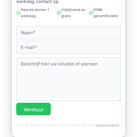
werkdag contact op.
Reactie binnen 1
Vrijblijvend en
KIWA
check_circle
check_circle
check_circle
werkdag
gratis
gecertificeerd
Verstuur
Door dit formulier te versturen ga je akkoord met onze
privacyverklaring
.