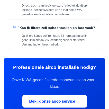
Direct. Lucht van koelvloeistof of olieplek duidt op
lekkage. Zet het systeem uit en laat een KIWA-
gecertificeerde monteur controleren.
help
Kan ik filters zelf schoonmaken en hoe vaak?
Ja, filters kunt u zelf reinigen. Bij normaal huiselijk
gebruik minimaal elk kwartaal; bij veel stof vaker.
Vervang indien beschadigd.
Professionele airco installatie nodig?
Onze KIWA-gecertificeerde monteurs staan voor u
klaar.
Bekijk onze airco service →