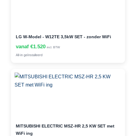
LG W-Model - W12TE 3,5kW SET - zonder WiFi
vanaf €1.520
incl. BTW
All-in geïnstalleerd
MITSUBISHI ELECTRIC MSZ-HR 2,5 KW SET met
WiFi ing