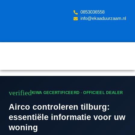
Skip
to
‪0853036558
content
info@ekaaduurzaam.nl
verified
KIWA GECERTIFICEERD · OFFICIEEL DEALER
Airco controleren tilburg:
essentiële informatie voor uw
woning