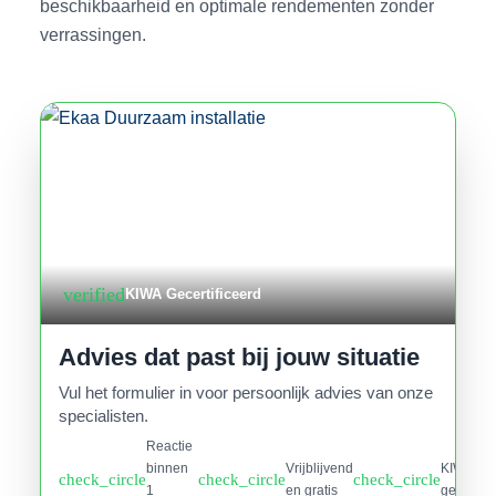
beschikbaarheid en optimale rendementen zonder
verrassingen.
verified
KIWA Gecertificeerd
Advies dat past bij jouw situatie
Vul het formulier in voor persoonlijk advies van onze
specialisten.
Reactie
binnen
Vrijblijvend
KIWA
check_circle
check_circle
check_circle
1
en gratis
gecertifi