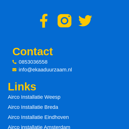
F
T
a
w
c
i
Contact
e
t
0853036558
info@ekaaduurzaam.nl
b
t
Links
o
e
Airco Installatie Weesp
o
r
Airco Installatie Breda
k
Airco Installatie Eindhoven
Airco installatie Amsterdam