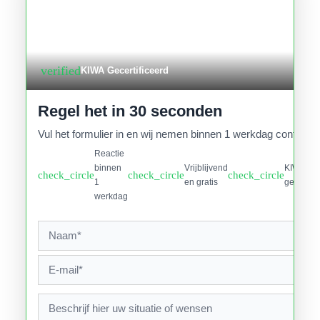
verified
KIWA Gecertificeerd
Regel het in 30 seconden
Vul het formulier in en wij nemen binnen 1 werkdag contact o
Reactie
binnen
Vrijblijvend
KIWA
check_circle
check_circle
check_circle
1
en gratis
gecertifi
werkdag