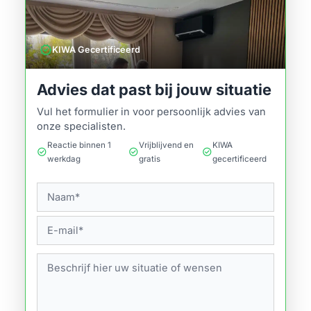
verified
KIWA Gecertificeerd
Advies dat past bij jouw situatie
Vul het formulier in voor persoonlijk advies van
onze specialisten.
Reactie binnen 1
Vrijblijvend en
KIWA
check_circle
check_circle
check_circle
werkdag
gratis
gecertificeerd