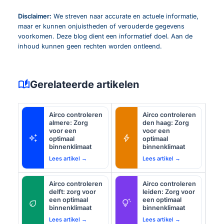
Disclaimer:
We streven naar accurate en actuele informatie,
maar er kunnen onjuistheden of verouderde gegevens
voorkomen. Deze blog dient een informatief doel. Aan de
inhoud kunnen geen rechten worden ontleend.
auto_stories
Gerelateerde artikelen
Airco controleren
Airco controleren
almere: Zorg
den haag: Zorg
voor een
voor een
auto_awesome
bolt
optimaal
optimaal
binnenklimaat
binnenklimaat
Lees artikel →
Lees artikel →
Airco controleren
Airco controleren
delft: zorg voor
leiden: Zorg voor
een optimaal
een optimaal
eco
tips_and_updates
binnenklimaat
binnenklimaat
Lees artikel →
Lees artikel →