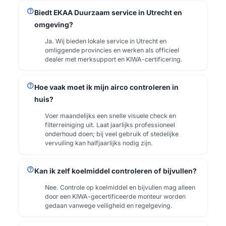
help
Biedt EKAA Duurzaam service in Utrecht en
omgeving?
Ja. Wij bieden lokale service in Utrecht en
omliggende provincies en werken als officieel
dealer met merksupport en KIWA-certificering.
help
Hoe vaak moet ik mijn airco controleren in
huis?
Voer maandelijks een snelle visuele check en
filterreiniging uit. Laat jaarlijks professioneel
onderhoud doen; bij veel gebruik of stedelijke
vervuiling kan halfjaarlijks nodig zijn.
help
Kan ik zelf koelmiddel controleren of bijvullen?
Nee. Controle op koelmiddel en bijvullen mag alleen
door een KIWA-gecertificeerde monteur worden
gedaan vanwege veiligheid en regelgeving.