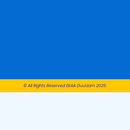
© All Rights Reserved EKAA Duurzam 2025.