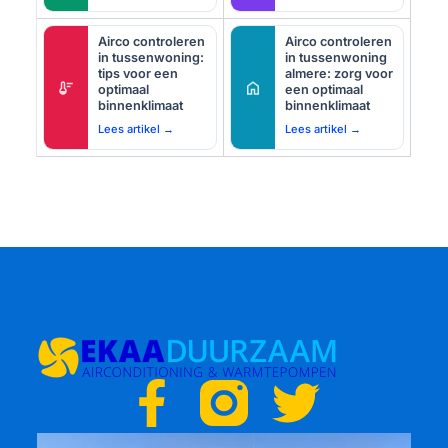
Airco controleren
Airco controleren
in tussenwoning:
in tussenwoning
tips voor een
almere: zorg voor
thermostat
home
optimaal
een optimaal
binnenklimaat
binnenklimaat
Lees artikel →
Lees artikel →
F
T