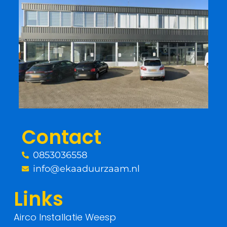
a
w
c
i
e
t
b
t
o
e
o
r
Contact
k
0853036558
-
info@ekaaduurzaam.nl
f
Links
Airco Installatie Weesp