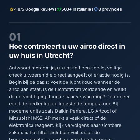
star
engineering
location_on
4.8/5 Google Reviews
500+ installaties
8 provincies
01
Hoe controleert u uw airco direct in
uw huis in Utrecht?
Antwoord meteen: ja, u kunt zelf een snelle, veilige
check uitvoeren die direct aangeeft of er actie nodig is.
Begin bij de basis: voelt de lucht koud wanneer de
airco aan staat, is de luchtstroom voldoende en werkt
de ontvochtigingsfunctie naar verwachting? Controleer
eerst de bediening en ingestelde temperatuur. Bij
moderne units zoals Daikin Perfera, LG Artcool of
Mitsubishi MSZ-AP merkt u vaak direct of de
elektronica reageert. Kijk vervolgens naar zichtbare
zaken: is het filter zichtbaar vuil, draait de
binnenventilator soepel en maakt de buitenunit