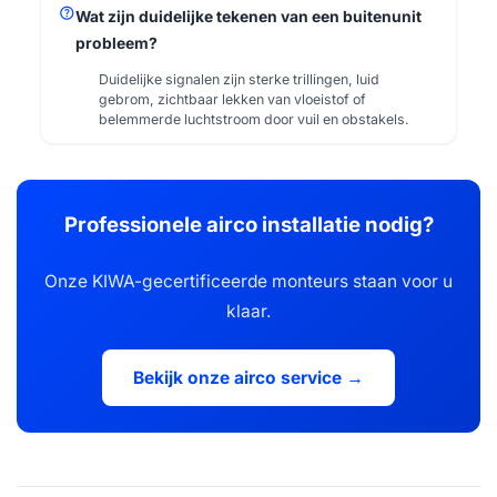
help
Wat zijn duidelijke tekenen van een buitenunit
probleem?
Duidelijke signalen zijn sterke trillingen, luid
gebrom, zichtbaar lekken van vloeistof of
belemmerde luchtstroom door vuil en obstakels.
Professionele airco installatie nodig?
Onze KIWA-gecertificeerde monteurs staan voor u
klaar.
Bekijk onze airco service →