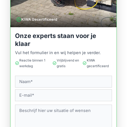
verified
KIWA Gecertificeerd
Onze experts staan voor je
klaar
Vul het formulier in en wij helpen je verder.
Reactie binnen 1
Vrijblijvend en
KIWA
check_circle
check_circle
check_circle
werkdag
gratis
gecertificeerd