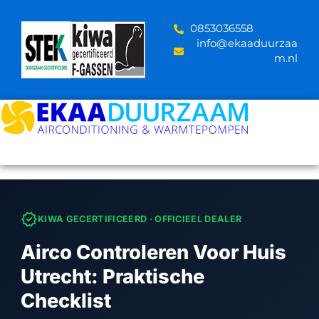
Skip
to
‪0853036558
content
info@ekaaduurzaa
m.nl
verified
KIWA GECERTIFICEERD · OFFICIEEL DEALER
Airco Controleren Voor Huis
Utrecht: Praktische
Checklist