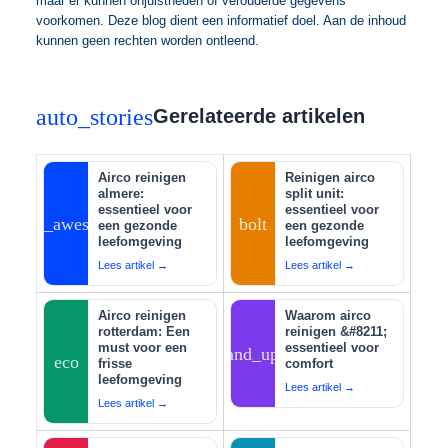
maar er kunnen onjuistheden of verouderde gegevens
voorkomen. Deze blog dient een informatief doel. Aan de inhoud
kunnen geen rechten worden ontleend.
auto_stories
Gerelateerde artikelen
Airco reinigen
Reinigen airco
almere:
split unit:
essentieel voor
essentieel voor
auto_awesome
bolt
een gezonde
een gezonde
leefomgeving
leefomgeving
Lees artikel →
Lees artikel →
Airco reinigen
Waarom airco
rotterdam: Een
reinigen &#8211;
must voor een
essentieel voor
tips_and_updates
eco
frisse
comfort
leefomgeving
Lees artikel →
Lees artikel →