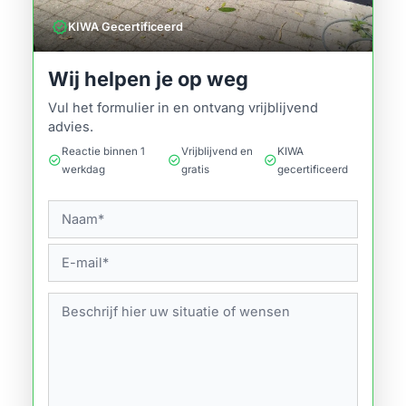
verified
KIWA Gecertificeerd
Wij helpen je op weg
Vul het formulier in en ontvang vrijblijvend
advies.
Reactie binnen 1
Vrijblijvend en
KIWA
check_circle
check_circle
check_circle
werkdag
gratis
gecertificeerd