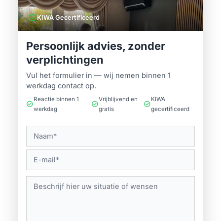
verified
KIWA Gecertificeerd
Persoonlijk advies, zonder
verplichtingen
Vul het formulier in — wij nemen binnen 1
werkdag contact op.
Reactie binnen 1
Vrijblijvend en
KIWA
check_circle
check_circle
check_circle
werkdag
gratis
gecertificeerd