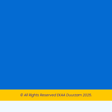
© All Rights Reserved EKAA Duurzam 2025.