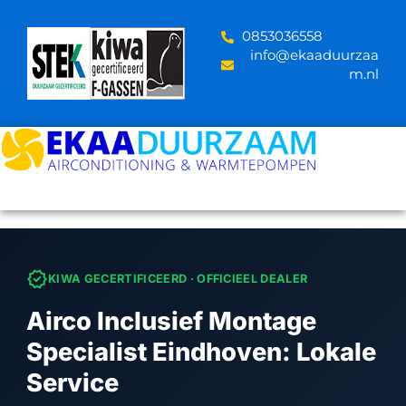
Skip
to
‪0853036558
content
info@ekaaduurzaa
m.nl
verified
KIWA GECERTIFICEERD · OFFICIEEL DEALER
Airco Inclusief Montage
Specialist Eindhoven: Lokale
Service