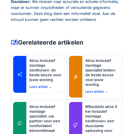
Disclaimer:
We streven naar accurate en actuele informatie,
maar er kunnen onjuistheden of verouderde gegevens
voorkomen. Deze blog dient een informatief doel. Aan de
inhoud kunnen geen rechten worden ontleend.
auto_stories
Gerelateerde artikelen
Airco inclusief
Airco inclusief
montage
montage
eindhoven: de
specialist leiden:
auto_awesome
beste keuze voor
de beste keuze
bolt
jouw woning
voor jouw
woning
Lees artikel →
Lees artikel →
Airco inclusief
Mitsubishi airco 5
montage
kw inclusief
specialist: uw
montage
partner voor een
eindhoven: een
eco
tips_and_updates
comfortabel
duurzame
binnenklimaat
oplossing voor