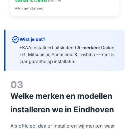
vanaf €1.946
incl. BTW
All-in geïnstalleerd
verified
Wist je dat?
EKAA installeert uitsluitend
A-merken
: Daikin,
LG, Mitsubishi, Panasonic & Toshiba — met 5
jaar garantie op installatie.
03
Welke merken en modellen
installeren we in Eindhoven
Als officieel dealer installeren wij merken waar