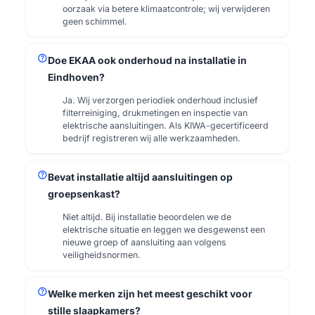
oorzaak via betere klimaatcontrole; wij verwijderen
geen schimmel.
help
Doe EKAA ook onderhoud na installatie in
Eindhoven?
Ja. Wij verzorgen periodiek onderhoud inclusief
filterreiniging, drukmetingen en inspectie van
elektrische aansluitingen. Als KIWA-gecertificeerd
bedrijf registreren wij alle werkzaamheden.
help
Bevat installatie altijd aansluitingen op
groepsenkast?
Niet altijd. Bij installatie beoordelen we de
elektrische situatie en leggen we desgewenst een
nieuwe groep of aansluiting aan volgens
veiligheidsnormen.
help
Welke merken zijn het meest geschikt voor
stille slaapkamers?