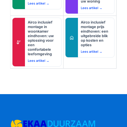
uw woning
Lees artikel →
Lees artikel →
Airco inclusief
Airco inclusief
montage in
montage prijs
woonkamer
eindhoven: een
eindhoven: uw
uitgebreide blik
home
oplossing voor
op kosten en
thermostat
een
opties
comfortabele
Lees artikel →
leefomgeving
Lees artikel →