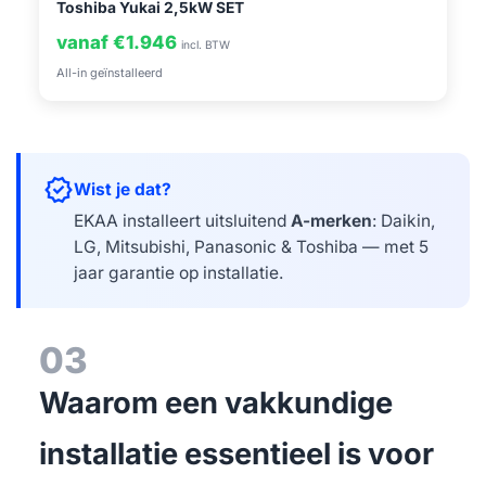
Toshiba Yukai 2,5kW SET
vanaf €1.946
incl. BTW
All-in geïnstalleerd
verified
Wist je dat?
EKAA installeert uitsluitend
A-merken
: Daikin,
LG, Mitsubishi, Panasonic & Toshiba — met 5
jaar garantie op installatie.
03
Waarom een vakkundige
installatie essentieel is voor