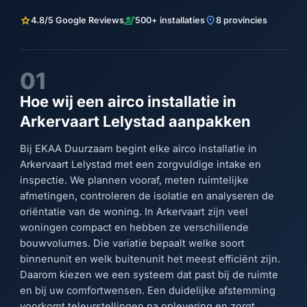
star
engineering
location_on
4.8/5 Google Reviews
500+ installaties
8 provincies
01
Hoe wij een airco installatie in
Arkervaart Lelystad aanpakken
Bij EKAA Duurzaam begint elke airco installatie in
Arkervaart Lelystad met een zorgvuldige intake en
inspectie. We plannen vooraf, meten ruimtelijke
afmetingen, controleren de isolatie en analyseren de
oriëntatie van de woning. In Arkervaart zijn veel
woningen compact en hebben ze verschillende
bouwvolumes. Die variatie bepaalt welke soort
binnenunit en welk buitenunit het meest efficiënt zijn.
Daarom kiezen we een systeem dat past bij de ruimte
en bij uw comfortwensen. Een duidelijke afstemming
voorkomt teleurstellingen na oplevering en zorgt