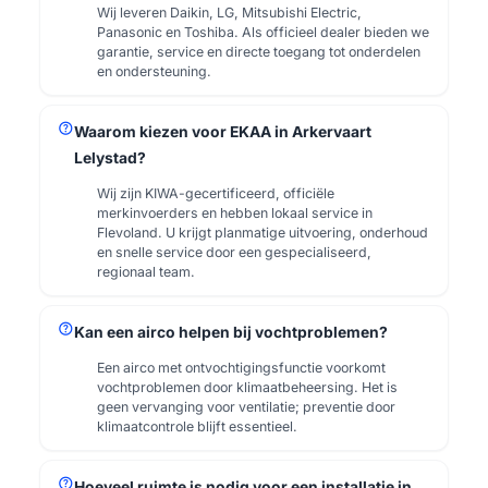
Wij leveren Daikin, LG, Mitsubishi Electric,
Panasonic en Toshiba. Als officieel dealer bieden we
garantie, service en directe toegang tot onderdelen
en ondersteuning.
help
Waarom kiezen voor EKAA in Arkervaart
Lelystad?
Wij zijn KIWA-gecertificeerd, officiële
merkinvoerders en hebben lokaal service in
Flevoland. U krijgt planmatige uitvoering, onderhoud
en snelle service door een gespecialiseerd,
regionaal team.
help
Kan een airco helpen bij vochtproblemen?
Een airco met ontvochtigingsfunctie voorkomt
vochtproblemen door klimaatbeheersing. Het is
geen vervanging voor ventilatie; preventie door
klimaatcontrole blijft essentieel.
help
Hoeveel ruimte is nodig voor een installatie in