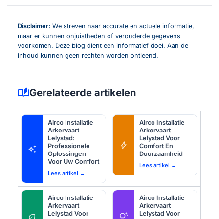
Disclaimer:
We streven naar accurate en actuele informatie,
maar er kunnen onjuistheden of verouderde gegevens
voorkomen. Deze blog dient een informatief doel. Aan de
inhoud kunnen geen rechten worden ontleend.
auto_stories
Gerelateerde artikelen
Airco Installatie
Airco Installatie
Arkervaart
Arkervaart
Lelystad:
Lelystad Voor
bolt
Professionele
Comfort En
auto_awesome
Oplossingen
Duurzaamheid
Voor Uw Comfort
Lees artikel →
Lees artikel →
Airco Installatie
Airco Installatie
Arkervaart
Arkervaart
Lelystad Voor
Lelystad Voor
eco
tips_and_updates