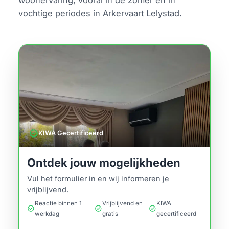
vochtige periodes in Arkervaart Lelystad.
verified
KIWA Gecertificeerd
Ontdek jouw mogelijkheden
Vul het formulier in en wij informeren je
vrijblijvend.
Reactie binnen 1
Vrijblijvend en
KIWA
check_circle
check_circle
check_circle
werkdag
gratis
gecertificeerd