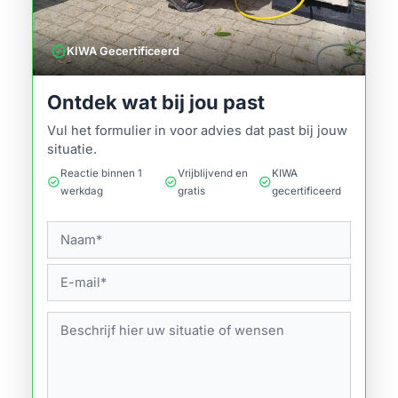
verified
KIWA Gecertificeerd
Ontdek wat bij jou past
Vul het formulier in voor advies dat past bij jouw
situatie.
Reactie binnen 1
Vrijblijvend en
KIWA
check_circle
check_circle
check_circle
werkdag
gratis
gecertificeerd