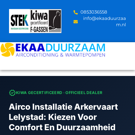
Skip
to
‪0853036558
content
info@ekaaduurzaa
m.nl
verified
KIWA GECERTIFICEERD · OFFICIEEL DEALER
Airco Installatie Arkervaart
Lelystad: Kiezen Voor
Comfort En Duurzaamheid