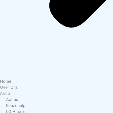
Home
Over Ons
Airco
Acties
Keuzehulp
LG Airco’s