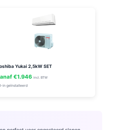
oshiba Yukai 2,5kW SET
anaf €1.946
incl. BTW
l-in geïnstalleerd