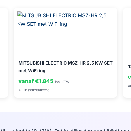
MITSUBISHI ELECTRIC MSZ-HR 2,5 KW SET
T
met WiFi ing
v
vanaf €1.845
incl. BTW
Al
All-in geïnstalleerd