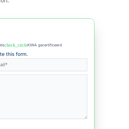
ort.
check_circle
tis
KIWA gecertificeerd
e this form.