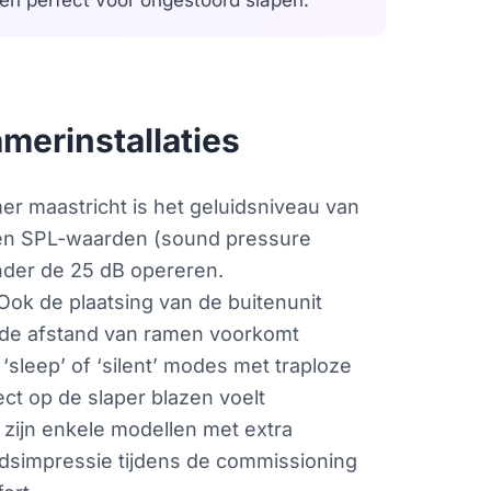
k en perfect voor ongestoord slapen.
merinstallaties
mer maastricht is het geluidsniveau van
eren SPL-waarden (sound pressure
onder de 25 dB opereren.
Ook de plaatsing van de buitenunit
ende afstand van ramen voorkomt
‘sleep’ of ‘silent’ modes met traploze
ct op de slaper blazen voelt
 zijn enkele modellen met extra
uidsimpressie tijdens de commissioning