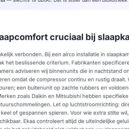
til
— slechts 19 dB(A). Dat is stiller dan een bibliothee
aapcomfort cruciaal bij slaapka
elijk verbonden. Bij een airco installatie in slaapka
aak het beslissende criterium. Fabrikanten specific
pkamers adviseren wij binnenunits die in nachtstand 
ceren omdat de compressor continu en rustig draait. 
 buren; een buitenunit op zachte rubbers en voldo
 Merken zoals Daikin en Mitsubishi hebben specifieke 
atuurschommelingen. Let op luchtstroomrichting: dire
eel of gespannen spieren. Voor wie extra stilte wil,
ikbaar. Ekaa controleert altijd de uiteindelijke gel