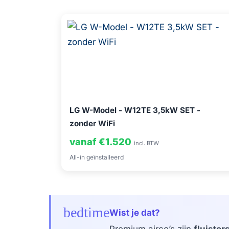
LG W-Model - W12TE 3,5kW SET -
zonder WiFi
vanaf €1.520
incl. BTW
All-in geïnstalleerd
bedtime
Wist je dat?