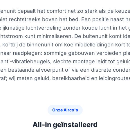
tenunit bepaalt het comfort net zo sterk als de keuz
iet rechtstreeks boven het bed. Een positie naast h
lijkmatige luchtverdeling zonder koude lucht in het g
uchtstroom kunt minimaliseren. De buitenunit komt id
 kortbij de binnenunit om koelmiddelleidingen kort
igenaar raadplegen: sommige gebouwen verbieden pla
n anti-vibratiebeugels; slechte montage leidt tot gelu
en bestaande afvoerpunt of via een discrete conde
af; wij meten geluid, bereikbaarheid en leidingroutes 
Onze Airco's
All-in geïnstalleerd