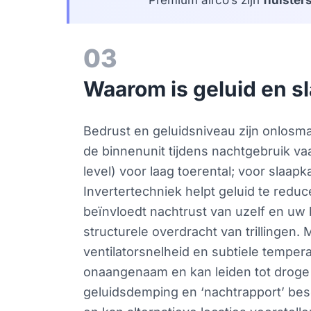
Premium airco’s zijn
fluisters
03
Waarom is geluid en sl
Bedrust en geluidsniveau zijn onlosmak
de binnenunit tijdens nachtgebruik v
level) voor laag toerental; voor slaa
Invertertechniek helpt geluid te redu
beïnvloedt nachtrust van uzelf en uw
structurele overdracht van trillingen.
ventilatorsnelheid en subtiele temper
onaangenaam en kan leiden tot droge k
geluidsdemping en ‘nachtrapport’ besch