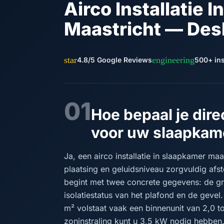
Airco Installatie 
Maastricht — Des
star
engineering
4.8/5 Google Reviews
500+ ins
01
Hoe bepaal je dire
voor uw slaapkame
Ja, een airco installatie in slaapkamer maa
plaatsing en geluidsniveau zorgvuldig afst
begint met twee concrete gegevens: de gr
isolatiestatus van het plafond en de gev
m² volstaat vaak een binnenunit van 2,0 
zoninstraling kunt u 3,5 kW nodig hebben