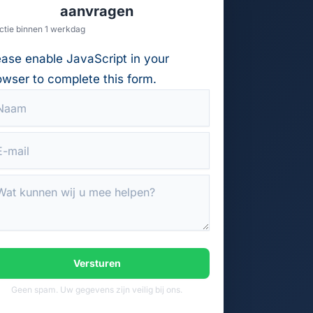
aanvragen
ctie binnen 1 werkdag
ease enable JavaScript in your
owser to complete this form.
Versturen
Geen spam. Uw gegevens zijn veilig bij ons.