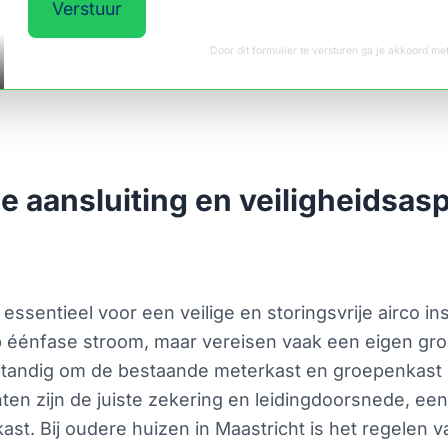
Verstuur
Door dit formulier te versturen ga je akkoord m
he aansluiting en veiligheidsas
 essentieel voor een veilige en storingsvrije airco in
 éénfase stroom, maar vereisen vaak een eigen gro
rstandig om de bestaande meterkast en groepenkast d
ten zijn de juiste zekering en leidingdoorsnede, e
kast. Bij oudere huizen in Maastricht is het regelen 