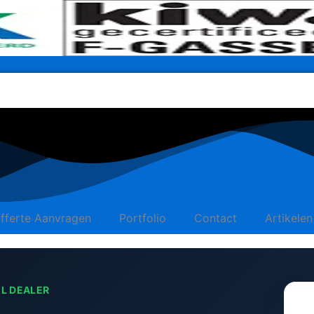
fferte Aanvragen
Portfolio
Contact
Artikelen
EL DEALER