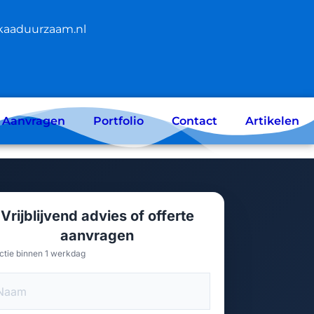
kaaduurzaam.nl
e Aanvragen
Portfolio
Contact
Artikelen
Vrijblijvend advies of offerte
aanvragen
ctie binnen 1 werkdag