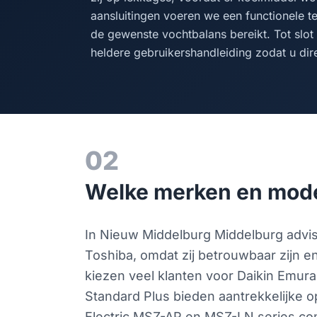
aansluitingen voeren we een functionele te
de gewenste vochtbalans bereikt. Tot slo
heldere gebruikershandleiding zodat u dire
02
Welke merken en model
In Nieuw Middelburg Middelburg advise
Toshiba, omdat zij betrouwbaar zijn e
kiezen veel klanten voor Daikin Emura 
Standard Plus bieden aantrekkelijke 
Electric MSZ-AP en MSZ-LN series co