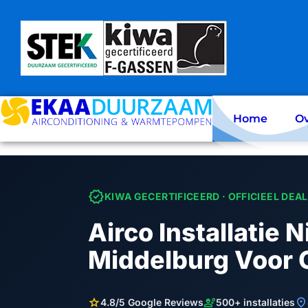
Skip
to
content
Home
Ov
verified
KIWA GECERTIFICEERD · OFFICIEEL DEA
Airco Installatie
Middelburg Voor 
star
engineering
location_on
4.8/5 Google Reviews
500+ installaties