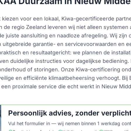
KAA Duurzaam in Nieuw Midde
iezen voor een lokaal, Kiwa-gecertificeerde partner
In de regio Zeeland leveren wij niet alleen systemen
de juiste aansluiting en naadloze afregeling. Wij zij
n uitgebreide garantie- en servicevoorwaarden en e
tisch en resultaatgericht: we plannen de installatie 
ven duidelijke instructies voor dagelijkse bediening.
ij onderhoud of storingen. Onze Kiwa-certificering on
veilige en efficiënte klimaatbeheersing verhoogt. Bi
een proximale service die echt werkt in Nieuw Mid
Persoonlijk advies, zonder verplich
Vul het formulier in — wij nemen binnen 1 werkdag cont