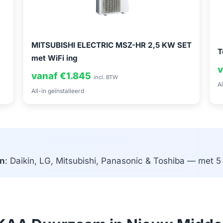
MITSUBISHI ELECTRIC MSZ-HR 2,5 KW SET
T
met WiFi ing
v
vanaf €1.845
incl. BTW
Al
All-in geïnstalleerd
n
: Daikin, LG, Mitsubishi, Panasonic & Toshiba — met 5 j