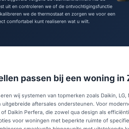
st uit en controleren we of de ontvochtigingsfunctie
t kalibreren we de thermostaat en zorgen we voor een
ct comfortabel kunt realiseren wat u wilt.
len passen bij een woning in
ren wij systemen van topmerken zoals Daikin, LG, M
n uitgebreide aftersales ondersteunen. Voor moderne
of Daikin Perfera, die zowel qua design als efficiën
opties voor woningen met beperkte ruimte of specifi
mbineren smaakvolle binnenunits met uitstekende k