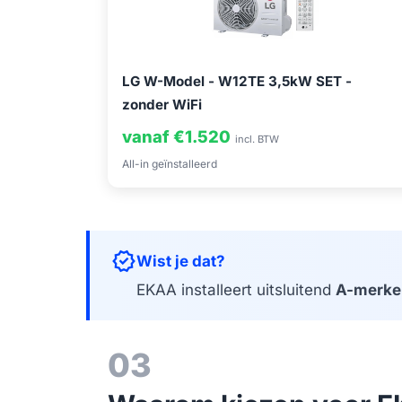
LG W-Model - W12TE 3,5kW SET -
zonder WiFi
vanaf €1.520
incl. BTW
All-in geïnstalleerd
verified
Wist je dat?
EKAA installeert uitsluitend
A-merke
03