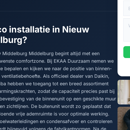
o installatie in Nieuw
lburg?
uw Middelburg Middelburg begint altijd met een
ewenste comfortzone. Bij EKAA Duurzaam nemen we
te bepalen en kijken we naar de positie van binnen-
ventilatiebehoefte. Als officieel dealer van Daikin,
hiba hebben we toegang tot een breed assortiment
rmingskrachten, zodat de capaciteit precies past bij
e bevestiging van de binnenunit op een geschikte muur
en zichtlijnen. De buitenunit wordt zo geplaatst dat
oldoende vrije ademruimte is voor optimale werking.
oelwaterleidingen en condensafvoer en controleren
rdt bijgevuld volgens de fabrikantnormen. Na de