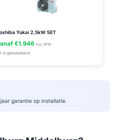
oshiba Yukai 2,5kW SET
anaf €1.946
incl. BTW
l-in geïnstalleerd
aar garantie op installatie.