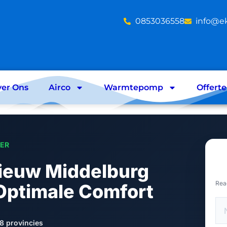
‪0853036558
info@e
er Ons
Airco
Warmtepomp
Offert
LER
 Nieuw Middelburg
Rea
Optimale Comfort
8 provincies