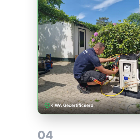
verified
KIWA Gecertificeerd
04