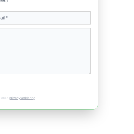
ceerd
et onze
privacyverklaring
.