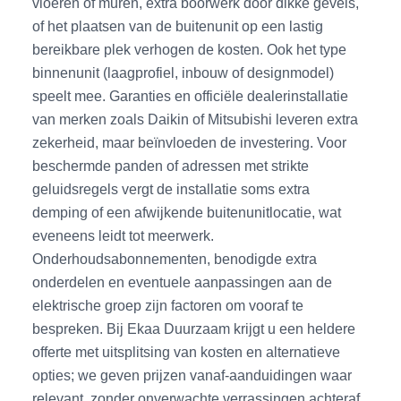
vloeren of muren, extra boorwerk door dikke gevels,
of het plaatsen van de buitenunit op een lastig
bereikbare plek verhogen de kosten. Ook het type
binnenunit (laagprofiel, inbouw of designmodel)
speelt mee. Garanties en officiële dealerinstallatie
van merken zoals Daikin of Mitsubishi leveren extra
zekerheid, maar beïnvloeden de investering. Voor
beschermde panden of adressen met strikte
geluidsregels vergt de installatie soms extra
demping of een afwijkende buitenunitlocatie, wat
eveneens leidt tot meerwerk.
Onderhoudsabonnementen, benodigde extra
onderdelen en eventuele aanpassingen aan de
elektrische groep zijn factoren om vooraf te
bespreken. Bij Ekaa Duurzaam krijgt u een heldere
offerte met uitsplitsing van kosten en alternatieve
opties; we geven prijzen vanaf-aanduidingen waar
relevant, zonder onverwachte verrassingen achteraf.