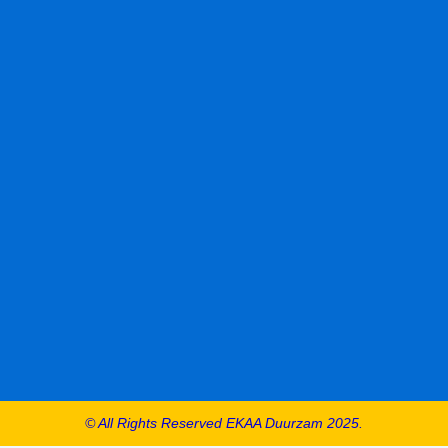
© All Rights Reserved EKAA Duurzam 2025.