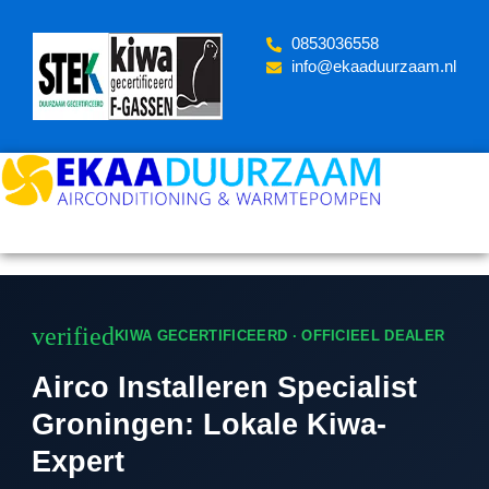
Skip
to
‪0853036558
content
info@ekaaduurzaam.nl
verified
KIWA GECERTIFICEERD · OFFICIEEL DEALER
Airco Installeren Specialist
Groningen: Lokale Kiwa-
Expert