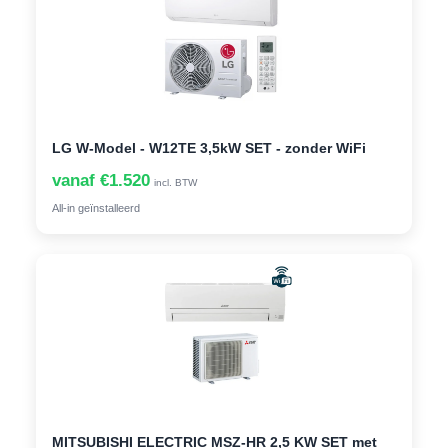
LG W-Model - W12TE 3,5kW SET - zonder WiFi
vanaf €1.520
incl. BTW
All-in geïnstalleerd
MITSUBISHI ELECTRIC MSZ-HR 2,5 KW SET met