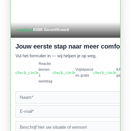
verified
KIWA Gecertificeerd
Jouw eerste stap naar meer comfort
Vul het formulier in — wij helpen je op weg.
Reactie
binnen
Vrijblijvend
KIWA
check_circle
check_circle
check_circle
1
en gratis
gecertifi
werkdag