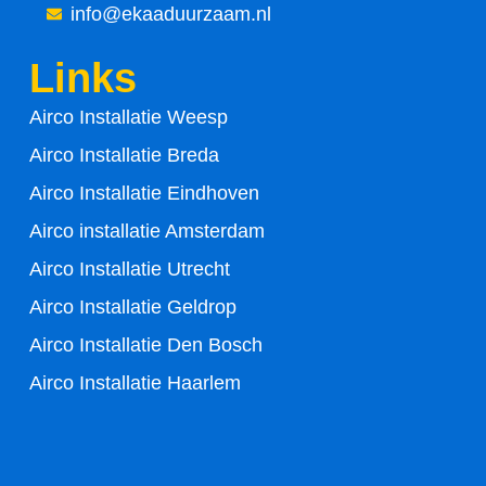
info@ekaaduurzaam.nl
b
t
Links
o
e
Airco Installatie Weesp
o
r
Airco Installatie Breda
k
Airco Installatie Eindhoven
-
Airco installatie Amsterdam
Airco Installatie Utrecht
f
Airco Installatie Geldrop
Airco Installatie Den Bosch
Airco Installatie Haarlem