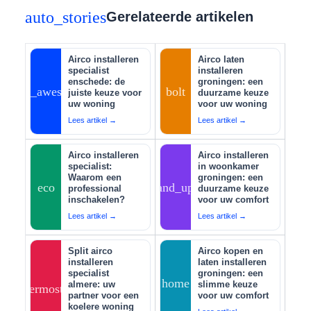
auto_stories
Gerelateerde artikelen
Airco installeren
Airco laten
specialist
installeren
enschede: de
groningen: een
auto_awesome
bolt
juiste keuze voor
duurzame keuze
uw woning
voor uw woning
Lees artikel →
Lees artikel →
Airco installeren
Airco installeren
specialist:
in woonkamer
Waarom een
groningen: een
eco
tips_and_updates
professional
duurzame keuze
inschakelen?
voor uw comfort
Lees artikel →
Lees artikel →
Split airco
Airco kopen en
installeren
laten installeren
specialist
groningen: een
home
almere: uw
slimme keuze
thermostat
partner voor een
voor uw comfort
koelere woning