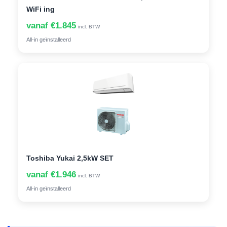
WiFi ing
vanaf €1.845
incl. BTW
All-in geïnstalleerd
Toshiba Yukai 2,5kW SET
vanaf €1.946
incl. BTW
All-in geïnstalleerd