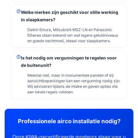
help
Welke merken zijn geschikt voor stille werking
in slaapkamers?
Daikin Emura, Mitsubishi MSZ-LN en Panasonic
Etherea staan bekend om wat lagere geluidniveaus
en goede nachtmodi, ideaal voor slaapkamers.
help
Is het nodig om vergunningen te regelen voor
de buitenunit?
Meestal niet, maar in monumentale panden of bij
aanzichtbeperkingen kan een vergunning nodig zijn.
Wij adviseren tijdens de intake en geven opties die
aan lokale regels voldoen.
Professionele airco installatie nodig?
Onze KIWA-gecertificeerde monteurs staan voor u