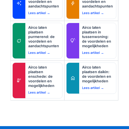
voordelen en
voordelen en
auto_awesome
bolt
aandachtspunten
aandachtspunten
Lees artikel →
Lees artikel →
Airco laten
Airco laten
plaatsen
plaatsen in
purmerend: de
tussenwoning:
eco
tips_and_updates
voordelen en
de voordelen en
aandachtspunten
mogelijkheden
Lees artikel →
Lees artikel →
Airco laten
Airco laten
plaatsen
plaatsen daikin:
enschede: de
de voordelen en
home
thermostat
voordelen en
mogelijkheden
mogelijkheden
Lees artikel →
Lees artikel →