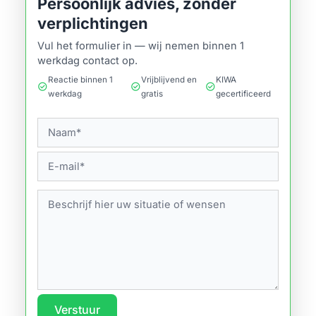
Persoonlijk advies, zonder
verplichtingen
Vul het formulier in — wij nemen binnen 1
werkdag contact op.
Reactie binnen 1
Vrijblijvend en
KIWA
check_circle
check_circle
check_circle
werkdag
gratis
gecertificeerd
Verstuur