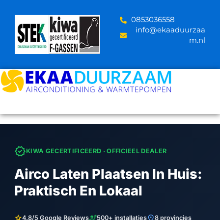
Skip
to
‪0853036558
content
info@ekaaduurzaa
m.nl
verified
KIWA GECERTIFICEERD · OFFICIEEL DEALER
Airco Laten Plaatsen In Huis:
Praktisch En Lokaal
star
engineering
location_on
4.8/5 Google Reviews
500+ installaties
8 provincies