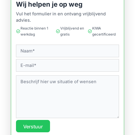
Wij helpen je op weg
Vul het formulier in en ontvang vrijblijvend
advies.
Reactie binnen 1
Vrijblijvend en
KIWA
check_circle
check_circle
check_circle
werkdag
gratis
gecertificeerd
Verstuur