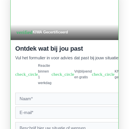
verified
KIWA Gecertificeerd
Ontdek wat bij jou past
Vul het formulier in voor advies dat past bij jouw situatie.
Reactie
binnen
Vrijblijvend
KIWA
check_circle
check_circle
check_circle
1
en gratis
gecertifi
werkdag