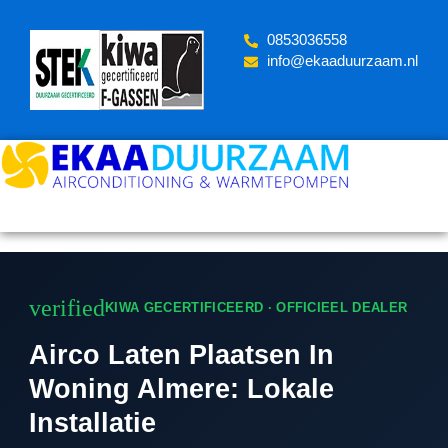
Skip
to
‪0853036558
content
info@ekaaduurzaam.nl
verified
KIWA GECERTIFICEERD · OFFICIEEL DEALER
Airco Laten Plaatsen In
Woning Almere: Lokale
Installatie