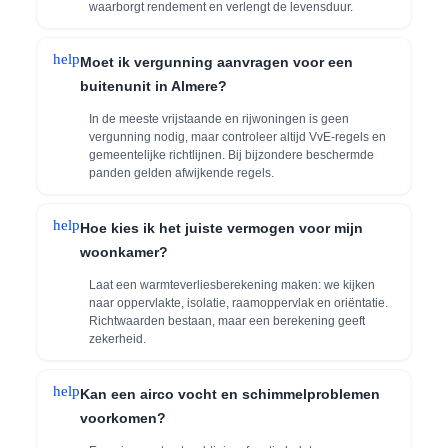
waarborgt rendement en verlengt de levensduur.
help
Moet ik vergunning aanvragen voor een
buitenunit in Almere?
In de meeste vrijstaande en rijwoningen is geen
vergunning nodig, maar controleer altijd VvE-regels en
gemeentelijke richtlijnen. Bij bijzondere beschermde
panden gelden afwijkende regels.
help
Hoe kies ik het juiste vermogen voor mijn
woonkamer?
Laat een warmteverliesberekening maken: we kijken
naar oppervlakte, isolatie, raamoppervlak en oriëntatie.
Richtwaarden bestaan, maar een berekening geeft
zekerheid.
help
Kan een airco vocht en schimmelproblemen
voorkomen?