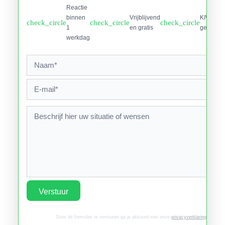
Reactie
binnen
Vrijblijvend
KIWA
check_circle
check_circle
check_circle
1
en gratis
gecertifi
werkdag
Verstuur
Door dit formulier te versturen ga je akkoord met onze
privacyverklaring
.