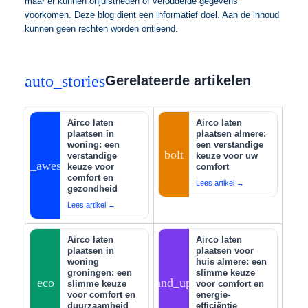
maar er kunnen onjuistheden of verouderde gegevens
voorkomen. Deze blog dient een informatief doel. Aan de inhoud
kunnen geen rechten worden ontleend.
auto_stories
Gerelateerde artikelen
Airco laten
Airco laten
plaatsen in
plaatsen almere:
woning: een
een verstandige
bolt
verstandige
keuze voor uw
auto_awesome
keuze voor
comfort
comfort en
Lees artikel →
gezondheid
Lees artikel →
Airco laten
Airco laten
plaatsen in
plaatsen voor
woning
huis almere: een
groningen: een
slimme keuze
eco
tips_and_updates
slimme keuze
voor comfort en
voor comfort en
energie-
duurzaamheid
efficiëntie