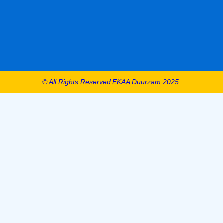
© All Rights Reserved EKAA Duurzam 2025.