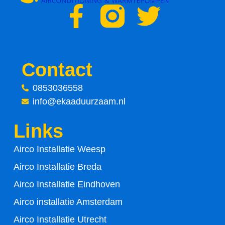
F
T
a
w
c
i
Contact
e
t
0853036558
info@ekaaduurzaam.nl
b
t
Links
o
e
Airco Installatie Weesp
o
r
Airco Installatie Breda
k
Airco Installatie Eindhoven
-
Airco installatie Amsterdam
Airco Installatie Utrecht