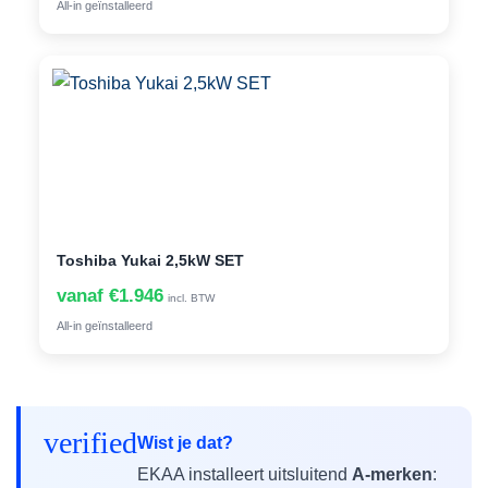
All-in geïnstalleerd
Toshiba Yukai 2,5kW SET
vanaf €1.946
incl. BTW
All-in geïnstalleerd
verified
Wist je dat?
EKAA installeert uitsluitend
A-merken
: