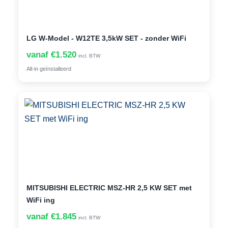
LG W-Model - W12TE 3,5kW SET - zonder WiFi
vanaf €1.520
incl. BTW
All-in geïnstalleerd
MITSUBISHI ELECTRIC MSZ-HR 2,5 KW SET met
WiFi ing
vanaf €1.845
incl. BTW