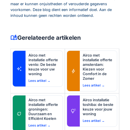
maar er kunnen onjuistheden of verouderde gegevens
voorkomen. Deze blog dient een informatief doel. Aan de
inhoud kunnen geen rechten worden ontleend.
auto_stories
Gerelateerde artikelen
Airco met
Airco met
installatie offerte
installatie offerte
venlo: De beste
amsterdam:
auto_awesome
keuze voor uw
Kiezen voor
bolt
woning
Comfort in de
Zomer
Lees artikel →
Lees artikel →
Airco met
Airco installatie
installatie offerte
toshiba: de beste
groningen:
keuze voor jouw
tips_and_updates
eco
Duurzaam en
woning
Efficiënt Koelen
Lees artikel →
Lees artikel →