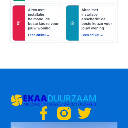
Airco met
Airco met
installatie
installatie
helmond: de
enschede: de
thermostat
home
beste keuze voor
beste keuze voor
jouw woning
jouw woning
Lees artikel →
Lees artikel →
F
T
a
w