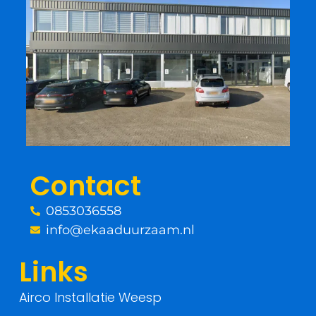
c
i
e
t
b
t
o
e
o
r
Contact
k
0853036558
-
info@ekaaduurzaam.nl
f
Links
Airco Installatie Weesp