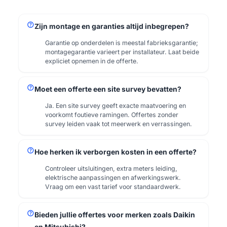
help
Zijn montage en garanties altijd inbegrepen?
Garantie op onderdelen is meestal fabrieksgarantie;
montagegarantie varieert per installateur. Laat beide
expliciet opnemen in de offerte.
help
Moet een offerte een site survey bevatten?
Ja. Een site survey geeft exacte maatvoering en
voorkomt foutieve ramingen. Offertes zonder
survey leiden vaak tot meerwerk en verrassingen.
help
Hoe herken ik verborgen kosten in een offerte?
Controleer uitsluitingen, extra meters leiding,
elektrische aanpassingen en afwerkingswerk.
Vraag om een vast tarief voor standaardwerk.
help
Bieden jullie offertes voor merken zoals Daikin
en Mitsubishi?