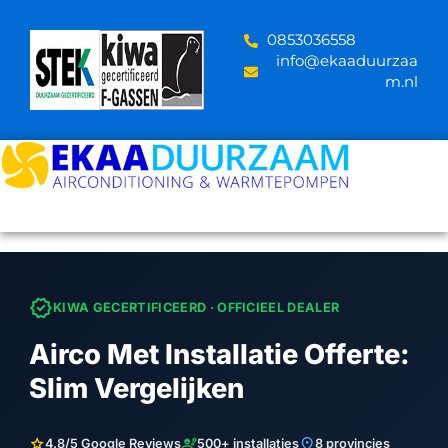
Skip
to
‪0853036558
content
info@ekaaduurzaa
m.nl
verified
KIWA GECERTIFICEERD · OFFICIEEL DEALER
Airco Met Installatie Offerte:
Slim Vergelijken
star
engineering
location_on
4.8/5 Google Reviews
500+ installaties
8 provincies