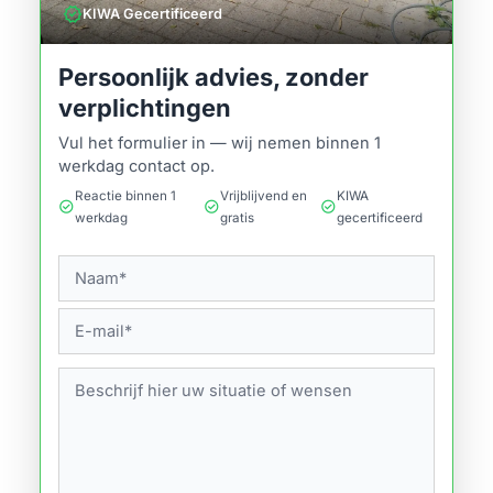
verified
KIWA Gecertificeerd
Persoonlijk advies, zonder
verplichtingen
Vul het formulier in — wij nemen binnen 1
werkdag contact op.
Reactie binnen 1
Vrijblijvend en
KIWA
check_circle
check_circle
check_circle
werkdag
gratis
gecertificeerd