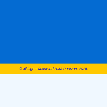
© All Rights Reserved EKAA Duurzam 2025.