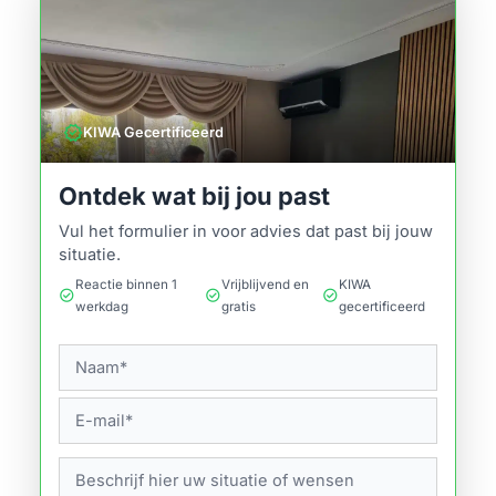
verified
KIWA Gecertificeerd
Ontdek wat bij jou past
Vul het formulier in voor advies dat past bij jouw
situatie.
Reactie binnen 1
Vrijblijvend en
KIWA
check_circle
check_circle
check_circle
werkdag
gratis
gecertificeerd