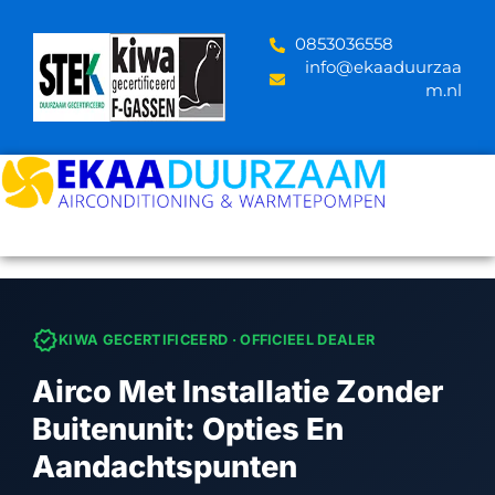
Skip
to
‪0853036558
content
info@ekaaduurzaa
m.nl
verified
KIWA GECERTIFICEERD · OFFICIEEL DEALER
Airco Met Installatie Zonder
Buitenunit: Opties En
Aandachtspunten