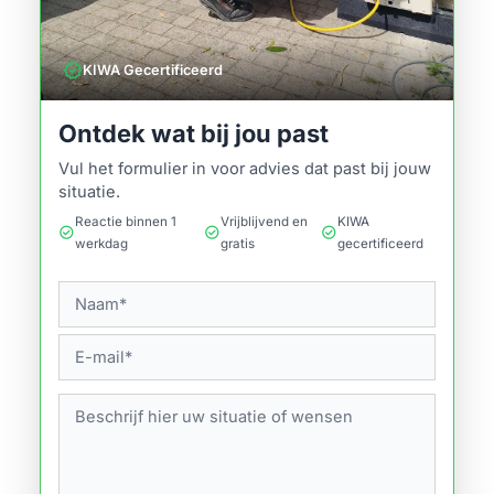
verified
KIWA Gecertificeerd
Ontdek wat bij jou past
Vul het formulier in voor advies dat past bij jouw
situatie.
Reactie binnen 1
Vrijblijvend en
KIWA
check_circle
check_circle
check_circle
werkdag
gratis
gecertificeerd