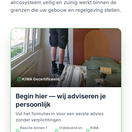
aircosysteem veilig en zuinig werkt binnen de
grenzen die uw gebouw en regelgeving stellen.
verified
KIWA Gecertificeerd
Begin hier — wij adviseren je
persoonlijk
Vul het formulier in voor een eerste advies
zonder verplichtingen.
Reactie binnen 1
Vrijblijvend en
KIWA
check_circle
check_circle
check_circle