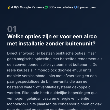
star
engineering
location_on
4.8/5 Google Reviews
500+ installaties
8 provincies
01
Welke opties zijn er voor een airco
met installatie zonder buitenunit?
Direct antwoord: er bestaan praktische opties, maar
geen magische oplossing met hetzelfde rendement als
een conventioneel split-systeem met buitenunit. De
reële keuzes zijn monoblock door-de-muur units,
mobiele verplaatsbare units met afvoerslang en een
paar gespecialiseerde binnen-units die aan een
bestaand water- of ventilatiesysteem gekoppeld
worden. Elke optie heeft duidelijke beperkingen qua
vermogen, geluidsniveau en energie-efficiëntie.
Monoblock units plaatsen de condensor binnen of vlak
door de gevel en vragen een doorvoering, wat vaak