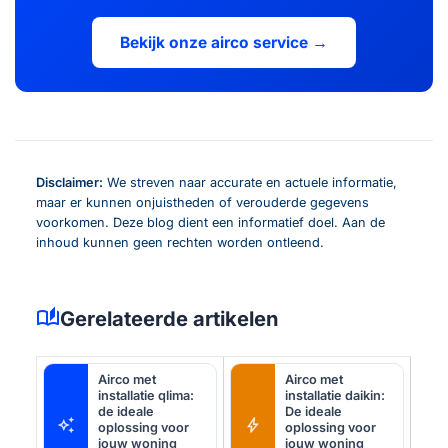
Bekijk onze airco service →
Disclaimer:
We streven naar accurate en actuele informatie,
maar er kunnen onjuistheden of verouderde gegevens
voorkomen. Deze blog dient een informatief doel. Aan de
inhoud kunnen geen rechten worden ontleend.
auto_stories
Gerelateerde artikelen
Airco met
Airco met
installatie qlima:
installatie daikin:
de ideale
De ideale
auto_awesome
bolt
oplossing voor
oplossing voor
jouw woning
jouw woning