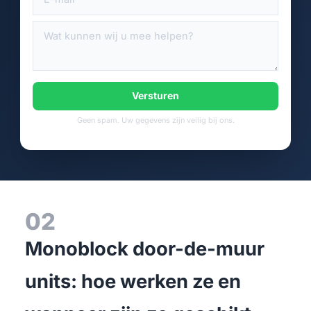
Versturen
Geen spam. Uw gegevens zijn veilig bij ons.
02
Monoblock door-de-muur
units: hoe werken ze en