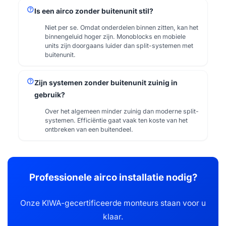
help
Is een airco zonder buitenunit stil?
Niet per se. Omdat onderdelen binnen zitten, kan het
binnengeluid hoger zijn. Monoblocks en mobiele
units zijn doorgaans luider dan split-systemen met
buitenunit.
help
Zijn systemen zonder buitenunit zuinig in
gebruik?
Over het algemeen minder zuinig dan moderne split-
systemen. Efficiëntie gaat vaak ten koste van het
ontbreken van een buitendeel.
Professionele airco installatie nodig?
Onze KIWA-gecertificeerde monteurs staan voor u
klaar.