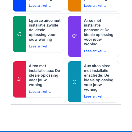
Lees artikel →
Lees artikel →
Lg airco airco met
Airco met
installatie zwolle:
installatie
de ideale
panasonic: De
eco
oplossing voor
ideale oplossing
tips_and_updates
jouw woning
voor jouw
woning
Lees artikel →
Lees artikel →
Airco met
Aux airco airco
installatie aux: De
met installatie
ideale oplossing
enschede: De
thermostat
voor jouw
ideale oplossing
home
woning
voor jouw
woning
Lees artikel →
Lees artikel →