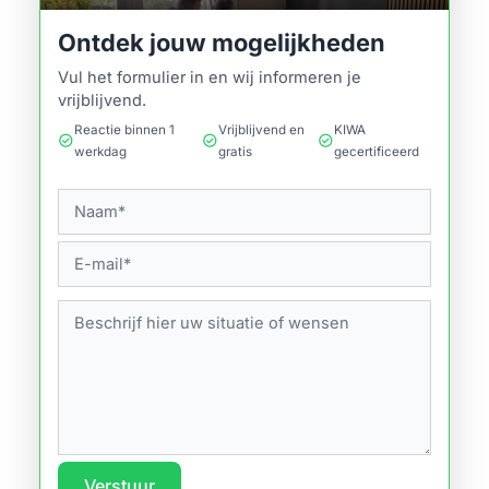
Ontdek jouw mogelijkheden
Vul het formulier in en wij informeren je
vrijblijvend.
Reactie binnen 1
Vrijblijvend en
KIWA
check_circle
check_circle
check_circle
werkdag
gratis
gecertificeerd
Verstuur