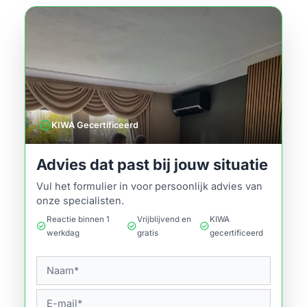
verified
KIWA Gecertificeerd
Advies dat past bij jouw situatie
Vul het formulier in voor persoonlijk advies van
onze specialisten.
Reactie binnen 1
Vrijblijvend en
KIWA
check_circle
check_circle
check_circle
werkdag
gratis
gecertificeerd