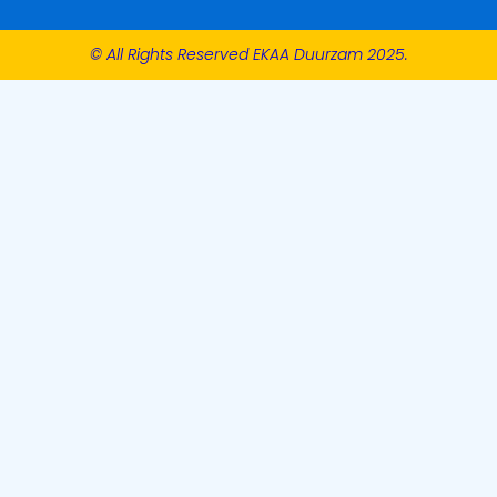
© All Rights Reserved EKAA Duurzam 2025.