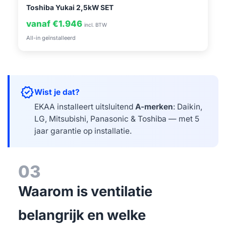
Toshiba Yukai 2,5kW SET
vanaf €1.946
incl. BTW
All-in geïnstalleerd
verified
Wist je dat?
EKAA installeert uitsluitend
A-merken
: Daikin,
LG, Mitsubishi, Panasonic & Toshiba — met 5
jaar garantie op installatie.
03
Waarom is ventilatie
belangrijk en welke