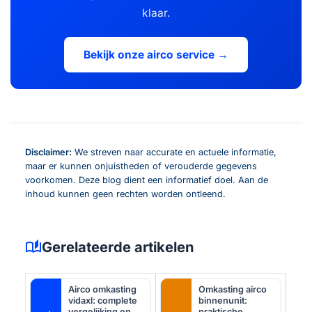
klaar.
Bekijk onze airco service →
Disclaimer:
We streven naar accurate en actuele informatie,
maar er kunnen onjuistheden of verouderde gegevens
voorkomen. Deze blog dient een informatief doel. Aan de
inhoud kunnen geen rechten worden ontleend.
auto_stories
Gerelateerde artikelen
Airco omkasting
Omkasting airco
vidaxl: complete
binnenunit:
vergelijking en
praktische