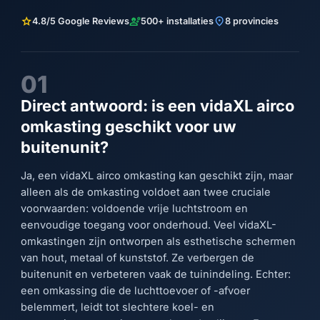
star
engineering
location_on
4.8/5 Google Reviews
500+ installaties
8 provincies
01
Direct antwoord: is een vidaXL airco
omkasting geschikt voor uw
buitenunit?
Ja, een vidaXL airco omkasting kan geschikt zijn, maar
alleen als de omkasting voldoet aan twee cruciale
voorwaarden: voldoende vrije luchtstroom en
eenvoudige toegang voor onderhoud. Veel vidaXL-
omkastingen zijn ontworpen als esthetische schermen
van hout, metaal of kunststof. Ze verbergen de
buitenunit en verbeteren vaak de tuinindeling. Echter:
een omkassing die de luchttoevoer of -afvoer
belemmert, leidt tot slechtere koel- en