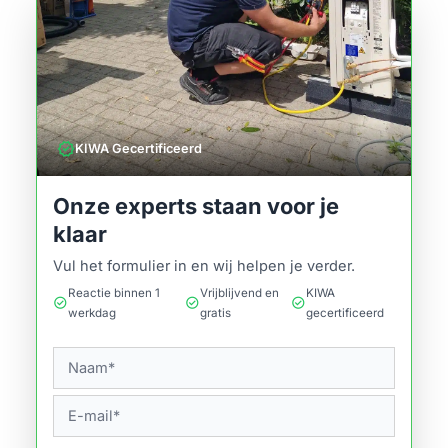
verified
KIWA Gecertificeerd
Onze experts staan voor je
klaar
Vul het formulier in en wij helpen je verder.
Reactie binnen 1
Vrijblijvend en
KIWA
check_circle
check_circle
check_circle
werkdag
gratis
gecertificeerd