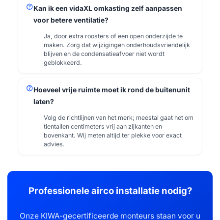
help
Kan ik een vidaXL omkasting zelf aanpassen
voor betere ventilatie?
Ja, door extra roosters of een open onderzijde te
maken. Zorg dat wijzigingen onderhoudsvriendelijk
blijven en de condensatieafvoer niet wordt
geblokkeerd.
help
Hoeveel vrije ruimte moet ik rond de buitenunit
laten?
Volg de richtlijnen van het merk; meestal gaat het om
tientallen centimeters vrij aan zijkanten en
bovenkant. Wij meten altijd ter plekke voor exact
advies.
Professionele airco installatie nodig?
Onze KIWA-gecertificeerde monteurs staan voor u