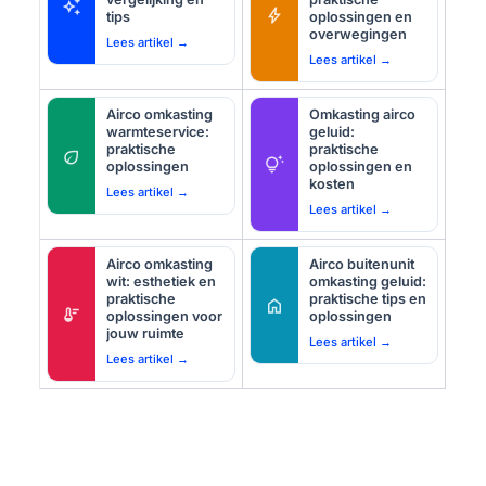
auto_awesome
bolt
tips
oplossingen en
overwegingen
Lees artikel →
Lees artikel →
Airco omkasting
Omkasting airco
warmteservice:
geluid:
praktische
praktische
eco
tips_and_updates
oplossingen
oplossingen en
kosten
Lees artikel →
Lees artikel →
Airco omkasting
Airco buitenunit
wit: esthetiek en
omkasting geluid:
praktische
praktische tips en
home
thermostat
oplossingen voor
oplossingen
jouw ruimte
Lees artikel →
Lees artikel →