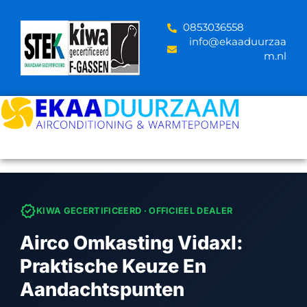
Skip
to
‪0853036558
content
info@ekaaduurzaa
m.nl
verified
KIWA GECERTIFICEERD · OFFICIEEL DEALER
Airco Omkasting Vidaxl:
Praktische Keuze En
Aandachtspunten