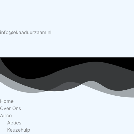
info@ekaaduurzaam.nl
Home
Over Ons
Airco
Acties
Keuzehulp