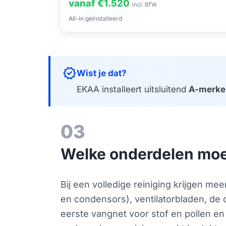
vanaf €1.520
incl. BTW
All-in geïnstalleerd
verified
Wist je dat?
EKAA installeert uitsluitend
A-merke
03
Welke onderdelen moete
Bij een volledige reiniging krijgen me
en condensors), ventilatorbladen, de
eerste vangnet voor stof en pollen en