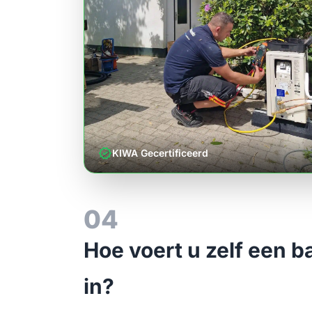
verified
KIWA Gecertificeerd
04
Hoe voert u zelf een b
in?