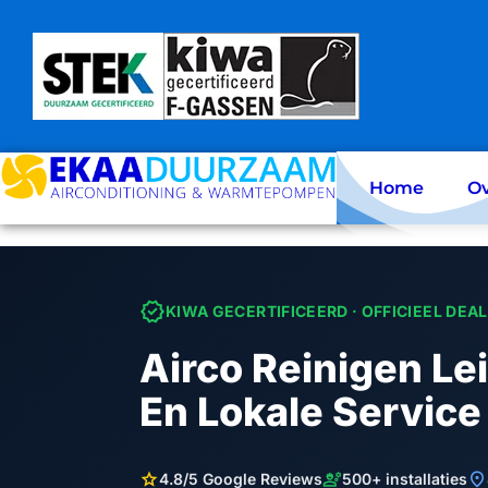
Skip
to
content
Home
Ov
verified
KIWA GECERTIFICEERD · OFFICIEEL DEA
Airco Reinigen Le
En Lokale Service
star
engineering
location_on
4.8/5 Google Reviews
500+ installaties