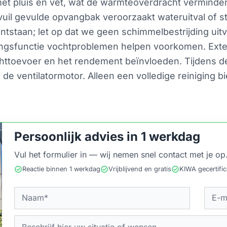
met pluis en vet, wat de warmteoverdracht verminde
uil gevulde opvangbak veroorzaakt wateruitval of st
staan; let op dat we geen schimmelbestrijding uitvo
ingsfunctie vochtproblemen helpen voorkomen. Exter
chttoevoer en het rendement beïnvloeden. Tijdens d
de ventilatormotor. Alleen een volledige reiniging 
Persoonlijk advies in 1 werkdag
Vul het formulier in — wij nemen snel contact met je op
check_circle
check_circle
check_circle
Reactie binnen 1 werkdag
Vrijblijvend en gratis
KIWA gecertifi