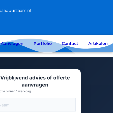
kaaduurzaam.nl
e Aanvragen
Portfolio
Contact
Artikelen
Vrijblijvend advies of offerte
aanvragen
ctie binnen 1 werkdag