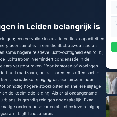
gen in Leiden belangrijk is
nigen; een vervuilde installatie verliest capaciteit en
energieconsumptie. In een dichtbebouwde stad als
 en soms hogere relatieve luchtvochtigheid een rol bij
t de luchtstroom, vermindert condensatie in de
selaars verstopt raken. Voor kantoren of woningen
nderhoud raadzaam, omdat haren en stoffen sneller
rkomt periodieke reiniging dat een airco minder
 tot onnodig hogere stookkosten en snellere slijtage
 en de koelmiddelleiding. Als er al onaangename
e uitblaas, is grondig reinigen noodzakelijk. Ekaa
ematige onderhoudsbeurten als intensieve reiniging
geurarm blijft functioneren.