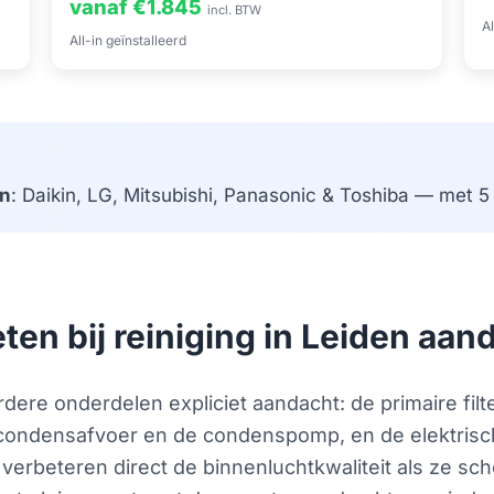
vanaf €1.845
incl. BTW
Al
All-in geïnstalleerd
n
: Daikin, LG, Mitsubishi, Panasonic & Toshiba — met 5 j
n bij reiniging in Leiden aand
erdere onderdelen expliciet aandacht: de primaire f
 condensafvoer en de condenspomp, en de elektrisch
 verbeteren direct de binnenluchtkwaliteit als ze sc