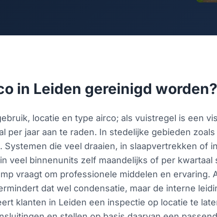
co in Leiden gereinigd worden
bruik, locatie en type airco; als vuistregel is een vi
 per jaar aan te raden. In stedelijke gebieden zoals 
ig. Systemen die veel draaien, in slaapvertrekken of
in veel binnenunits zelf maandelijks of per kwartaal 
p vraagt om professionele middelen en ervaring. A
vermindert dat wel condensatie, maar de interne lei
rt klanten in Leiden een inspectie op locatie te late
ansluitingen en stellen op basis daarvan een passen