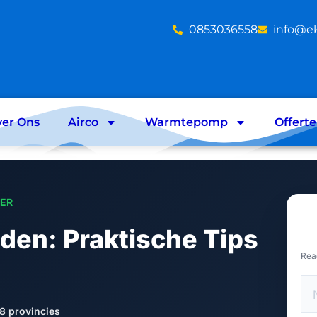
‪0853036558
info@e
er Ons
Airco
Warmtepomp
Offert
LER
iden: Praktische Tips
Rea
8 provincies