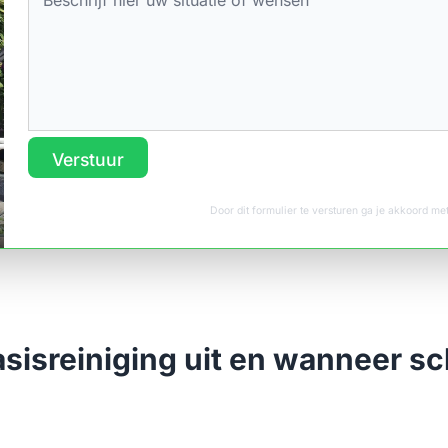
Verstuur
Door dit formulier te versturen ga je akkoord m
asisreiniging uit en wanneer s