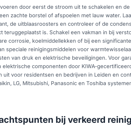
uitvoeren door eerst de stroom uit te schakelen en de
n zachte borstel of afspoelen met lauw water. Laat 
ant, de uitblaasroosters en controleer of de condensa
t teruggeplaatst is. Schakel een vakman in bij verst
bare corrosie, koelmiddellekken of bij een significan
van speciale reinigingsmiddelen voor warmtewissela
en van druk en elektrische beveiligingen. Voor garan
n elektrische componenten door KIWA-gecertificee
t voor residentsen en bedrijven in Leiden en contr
in, LG, Mitsubishi, Panasonic en Toshiba systeme
achtspunten bij verkeerd reini