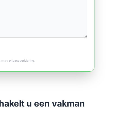
et onze
privacyverklaring
.
chakelt u een vakman