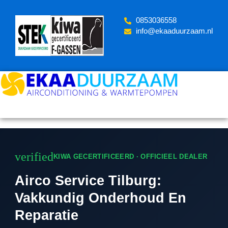
Skip
to
‪0853036558
content
info@ekaaduurzaam.nl
verified
KIWA GECERTIFICEERD · OFFICIEEL DEALER
Airco Service Tilburg:
Vakkundig Onderhoud En
Reparatie