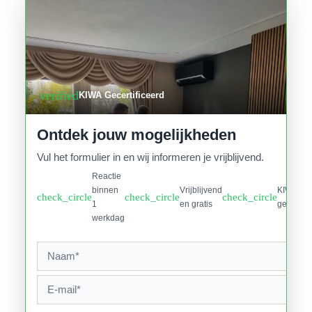
verified
KIWA Gecertificeerd
Ontdek jouw mogelijkheden
Vul het formulier in en wij informeren je vrijblijvend.
Reactie
binnen
Vrijblijvend
KIWA
check_circle
check_circle
check_circle
1
en gratis
gecertifi
werkdag