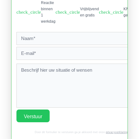
Reactie
binnen
Vrijblijvend
KIWA
check_circle
check_circle
check_circle
1
en gratis
gecertifi
werkdag
Verstuur
Door dit formulier te versturen ga je akkoord met onze
privacyverklaring
.