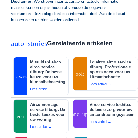
Disclaimer:
We streven naar accurate en actuele informatie,
maar er kunnen onjuistheden of verouderde gegevens
voorkomen. Deze blog dient een informatief doel. Aan de inhoud
kunnen geen rechten worden ontleend.
auto_stories
Gerelateerde artikelen
Mitsubishi airco
Lg airco airco service
airco service
tilburg: Professionele
tilburg: De beste
oplossingen voor uw
bolt
auto_awesome
keuze voor uw
klimaatbehoefte
klimaatbeheersing
Lees artikel →
Lees artikel →
Airco montage
Airco service toshiba:
service tilburg: De
de beste zorg voor uw
tips_and_updates
beste keuzes voor
airconditioningsysteem
eco
uw woning
Lees artikel →
Lees artikel →