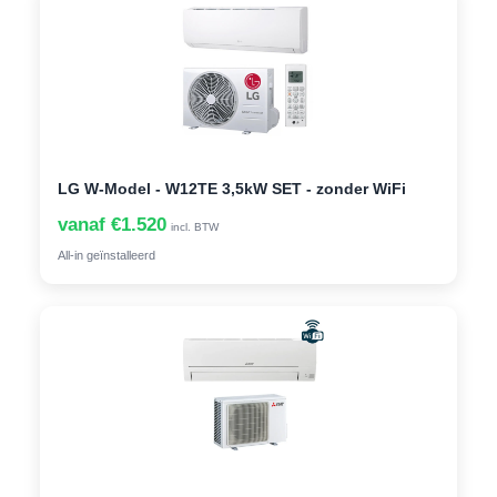
LG W-Model - W12TE 3,5kW SET - zonder WiFi
vanaf €1.520
incl. BTW
All-in geïnstalleerd