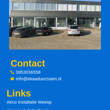
c
i
e
t
b
t
o
e
o
r
Contact
k
0853036558
-
info@ekaaduurzaam.nl
f
Links
Airco Installatie Weesp