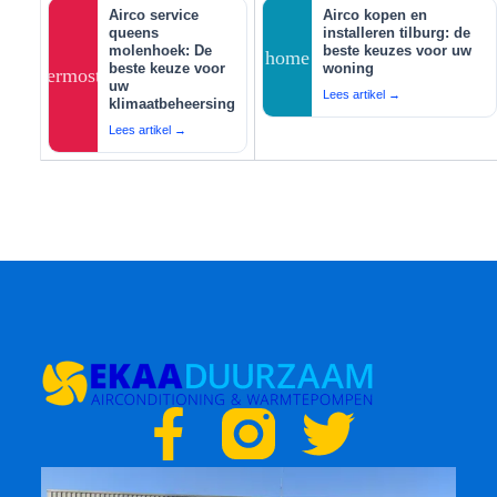
Airco service
Airco kopen en
queens
installeren tilburg: de
molenhoek: De
beste keuzes voor uw
home
beste keuze voor
woning
thermostat
uw
Lees artikel →
klimaatbeheersing
Lees artikel →
F
T
a
w