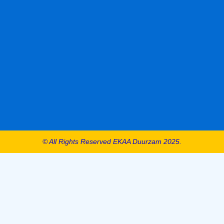
© All Rights Reserved EKAA Duurzam 2025.