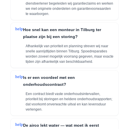
dienstverlener begeleiden wij garantieclaims en werken
we met originele onderdelen om garantievoorwaarden
te waarborgen.
help
Hoe snel kan een monteur in Tilburg ter
plaatse zijn bij een storing?
Afhankelijk van prioriteit en planning streven wij naar
snelle aanrijdtijden binnen Tilburg. Spoedreparaties
worden zoveel mogelijk voorrang gegeven, maar exacte
tijden zijn afhankelijk van beschikbaarheid.
help
Is er een voordeel met een
onderhoudscontract?
Een contract biedt vaste onderhoudsintervallen,
prioriteit bij storingen en heldere onderhoudsrapporten;
dat voorkomt onverwachte uitval en kan levensduur
verlengen.
help
De airco lekt water — wat moet ik eerst