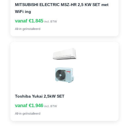
MITSUBISHI ELECTRIC MSZ-HR 2,5 KW SET met
WiFi ing
vanaf €1.845
incl. BTW
All-in geïnstalleerd
Toshiba Yukai 2,5kW SET
vanaf €1.946
incl. BTW
All-in geïnstalleerd