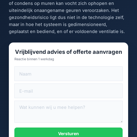
of condens op muren kan vocht zich ophopen en
uiteindelijk onaangename geuren veroorzaken. Het
gezondheidsrisico ligt dus niet in de technologie zelf,
maar in hoe het systeem is gedimensioneerd,
geplaatst en bediend, en of er voldoende ventilatie is.
Vrijblijvend advies of offerte aanvragen
Reactie binnen 1 werkdag
Versturen