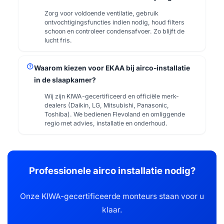
Zorg voor voldoende ventilatie, gebruik
ontvochtigingsfuncties indien nodig, houd filters
schoon en controleer condensafvoer. Zo blijft de
lucht fris.
help
Waarom kiezen voor EKAA bij airco-installatie
in de slaapkamer?
Wij zijn KIWA-gecertificeerd en officiële merk-
dealers (Daikin, LG, Mitsubishi, Panasonic,
Toshiba). We bedienen Flevoland en omliggende
regio met advies, installatie en onderhoud.
Professionele airco installatie nodig?
Onze KIWA-gecertificeerde monteurs staan voor u
klaar.