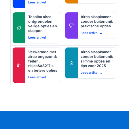
Lees artikel →
Toshiba airco
Airco slaapkamer
ontgrendelen:
zonder buitenunit:
tips_and_updates
veilige opties en
praktische opties
eco
stappen
Lees artikel →
Lees artikel →
Verwarmen met
Airco slaapkamer
airco ongezond:
zonder buitenunit:
feiten,
slimme opties en
home
thermostat
risico&#8217;s
tips voor 2025
en betere opties
Lees artikel →
Lees artikel →