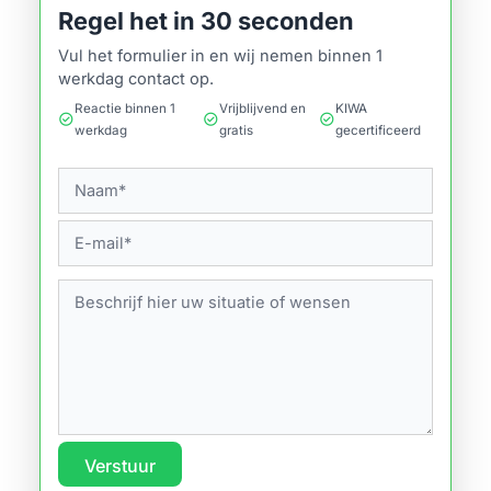
Regel het in 30 seconden
Vul het formulier in en wij nemen binnen 1
werkdag contact op.
Reactie binnen 1
Vrijblijvend en
KIWA
check_circle
check_circle
check_circle
werkdag
gratis
gecertificeerd
Verstuur