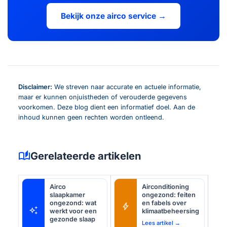
Bekijk onze airco service →
Disclaimer:
We streven naar accurate en actuele informatie,
maar er kunnen onjuistheden of verouderde gegevens
voorkomen. Deze blog dient een informatief doel. Aan de
inhoud kunnen geen rechten worden ontleend.
auto_stories
Gerelateerde artikelen
Airco
Airconditioning
slaapkamer
ongezond: feiten
ongezond: wat
en fabels over
bolt
auto_awesome
werkt voor een
klimaatbeheersing
gezonde slaap
Lees artikel →