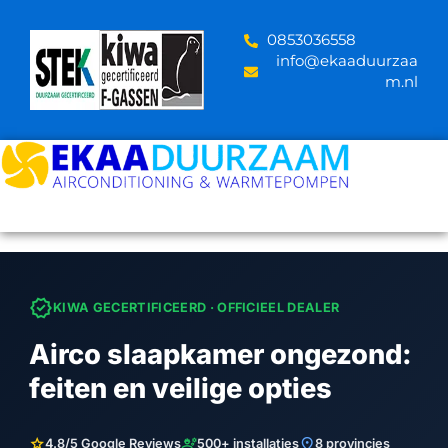
Skip
to
‪0853036558
content
info@ekaaduurzaa
m.nl
verified
KIWA GECERTIFICEERD · OFFICIEEL DEALER
Airco slaapkamer ongezond:
feiten en veilige opties
star
engineering
location_on
4.8/5 Google Reviews
500+ installaties
8 provincies