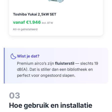
Toshiba Yukai 2,5kW SET
vanaf €1.946
incl. BTW
All-in geïnstalleerd
bedtime
Wist je dat?
Premium airco’s zijn
fluisterstil
— slechts 19
dB(A). Dat is stiller dan een bibliotheek en
perfect voor ongestoord slapen.
03
Hoe gebruik en installatie