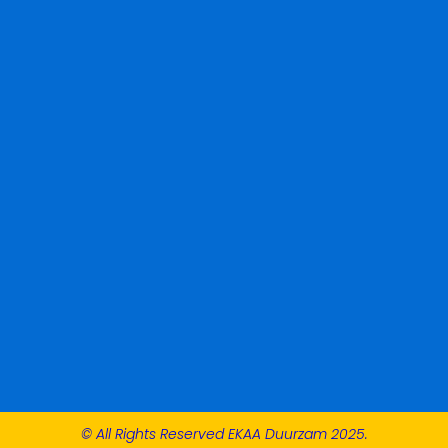
© All Rights Reserved EKAA Duurzam 2025.