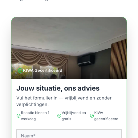
verified
KIWA Gecertificeerd
Jouw situatie, ons advies
Vul het formulier in — vrijblijvend en zonder
verplichtingen.
Reactie binnen 1
Vrijblijvend en
KIWA
check_circle
check_circle
check_circle
werkdag
gratis
gecertificeerd