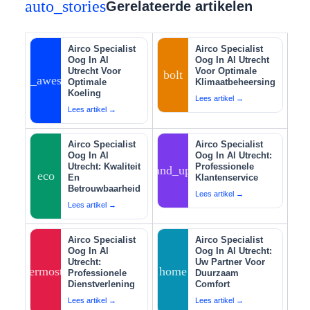
auto_stories
Gerelateerde artikelen
Airco Specialist
Airco Specialist
Oog In Al
Oog In Al Utrecht
Utrecht Voor
Voor Optimale
bolt
auto_awesome
Optimale
Klimaatbeheersing
Koeling
Lees artikel →
Lees artikel →
Airco Specialist
Airco Specialist
Oog In Al
Oog In Al Utrecht:
Utrecht: Kwaliteit
Professionele
tips_and_updates
eco
En
Klantenservice
Betrouwbaarheid
Lees artikel →
Lees artikel →
Airco Specialist
Airco Specialist
Oog In Al
Oog In Al Utrecht:
Utrecht:
Uw Partner Voor
thermostat
home
Professionele
Duurzaam
Dienstverlening
Comfort
Lees artikel →
Lees artikel →