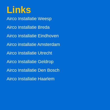
b
t
Links
o
e
Airco Installatie Weesp
o
r
Airco Installatie Breda
k
Airco Installatie Eindhoven
-
Airco installatie Amsterdam
Airco Installatie Utrecht
f
Airco Installatie Geldrop
Airco Installatie Den Bosch
Airco Installatie Haarlem