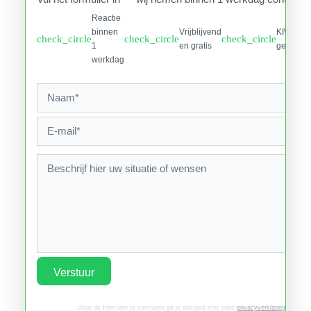
Reactie
binnen
Vrijblijvend
KIWA
check_circle
check_circle
check_circle
1
en gratis
gecertifi
werkdag
Verstuur
Door dit formulier te versturen ga je akkoord met onze
privacyverklaring
.