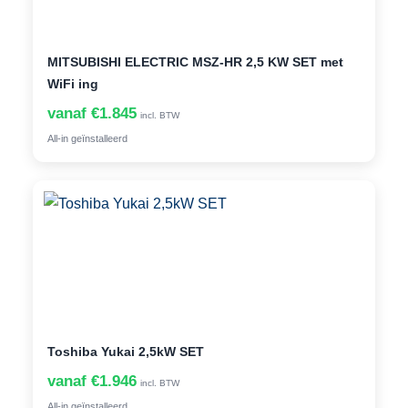
MITSUBISHI ELECTRIC MSZ-HR 2,5 KW SET met
WiFi ing
vanaf €1.845
incl. BTW
All-in geïnstalleerd
Toshiba Yukai 2,5kW SET
vanaf €1.946
incl. BTW
All-in geïnstalleerd