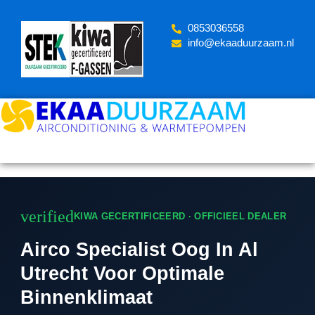
Skip
to
‪0853036558
content
info@ekaaduurzaam.nl
verified
KIWA GECERTIFICEERD · OFFICIEEL DEALER
Airco Specialist Oog In Al
Utrecht Voor Optimale
Binnenklimaat