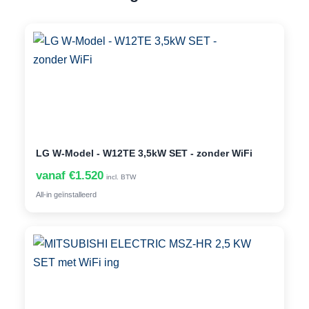
LG W-Model - W12TE 3,5kW SET - zonder WiFi
vanaf €1.520
incl. BTW
All-in geïnstalleerd