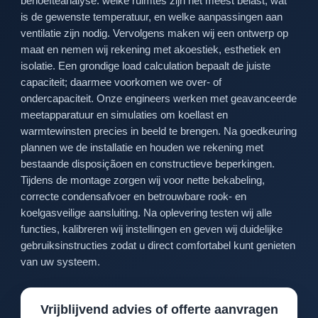
behoefteanalyse: welke ruimtes zijn het meest belast, wat
is de gewenste temperatuur, en welke aanpassingen aan
ventilatie zijn nodig. Vervolgens maken wij een ontwerp op
maat en nemen wij rekening met akoestiek, esthetiek en
isolatie. Een grondige load calculation bepaalt de juiste
capaciteit; daarmee voorkomen we over- of
ondercapaciteit. Onze engineers werken met geavanceerde
meetapparatuur en simulaties om koellast en
warmtewinsten precies in beeld te brengen. Na goedkeuring
plannen we de installatie en houden we rekening met
bestaande disposiçãoen en constructieve beperkingen.
Tijdens de montage zorgen wij voor nette bekabeling,
correcte condensafvoer en betrouwbare rook- en
koelgasveilige aansluiting. Na oplevering testen wij alle
functies, kalibreren wij instellingen en geven wij duidelijke
gebruiksinstructies zodat u direct comfortabel kunt genieten
van uw systeem.
Vrijblijvend advies of offerte aanvragen