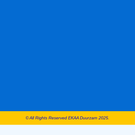
© All Rights Reserved EKAA Duurzam 2025.