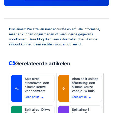
Disclaimer:
We streven naar accurate en actuele informatie,
maar er kunnen onjuistheden of verouderde gegevens
voorkomen. Deze blog dient een informatief doel. Aan de
inhoud kunnen geen rechten worden ontleend.
auto_stories
Gerelateerde artikelen
Split airco
Airco split unit op
stacaravan: een
afbetaling: een
slimme keuze
slimme keuze
auto_awesome
bolt
voor comfort
voor jouw huis
Lees artikel →
Lees artikel →
Split airco 10 kw:
Split airco 3