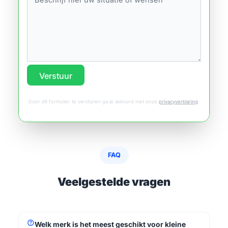
Verstuur
Door dit formulier te versturen ga je akkoord met onze
privacyverklaring
.
FAQ
Veelgestelde vragen
help
Welk merk is het meest geschikt voor kleine