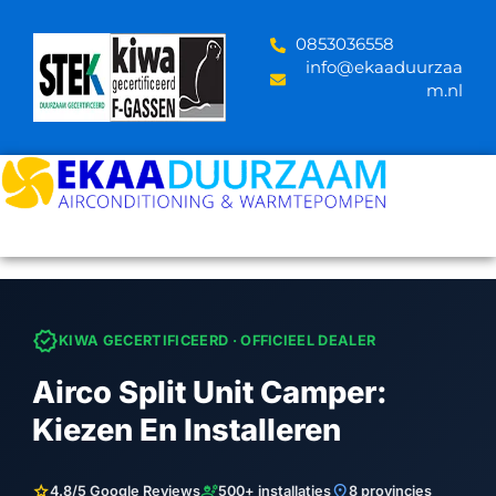
Skip
to
‪0853036558
content
info@ekaaduurzaa
m.nl
verified
KIWA GECERTIFICEERD · OFFICIEEL DEALER
Airco Split Unit Camper:
Kiezen En Installeren
star
engineering
location_on
4.8/5 Google Reviews
500+ installaties
8 provincies