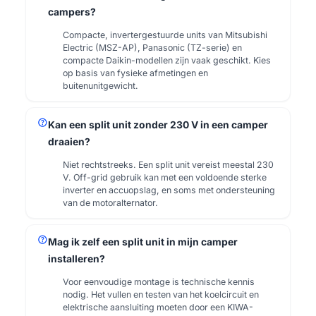
campers?
Compacte, invertergestuurde units van Mitsubishi
Electric (MSZ-AP), Panasonic (TZ-serie) en
compacte Daikin-modellen zijn vaak geschikt. Kies
op basis van fysieke afmetingen en
buitenunitgewicht.
help
Kan een split unit zonder 230 V in een camper
draaien?
Niet rechtstreeks. Een split unit vereist meestal 230
V. Off-grid gebruik kan met een voldoende sterke
inverter en accuopslag, en soms met ondersteuning
van de motoralternator.
help
Mag ik zelf een split unit in mijn camper
installeren?
Voor eenvoudige montage is technische kennis
nodig. Het vullen en testen van het koelcircuit en
elektrische aansluiting moeten door een KIWA-