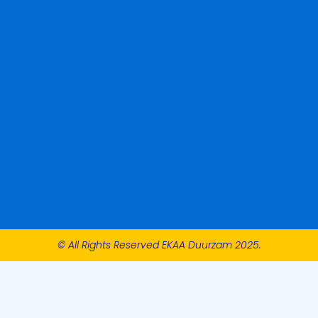
© All Rights Reserved EKAA Duurzam 2025.