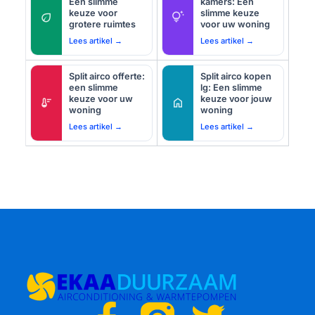
Een slimme
kamers: Een
keuze voor
slimme keuze
eco
tips_and_updates
grotere ruimtes
voor uw woning
Lees artikel →
Lees artikel →
Split airco offerte:
Split airco kopen
een slimme
lg: Een slimme
keuze voor uw
keuze voor jouw
thermostat
home
woning
woning
Lees artikel →
Lees artikel →