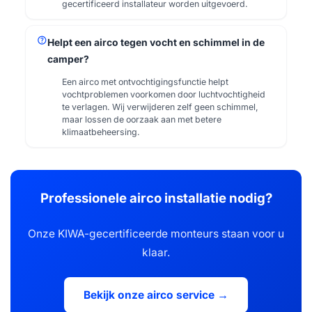
gecertificeerd installateur worden uitgevoerd.
help
Helpt een airco tegen vocht en schimmel in de
camper?
Een airco met ontvochtigingsfunctie helpt
vochtproblemen voorkomen door luchtvochtigheid
te verlagen. Wij verwijderen zelf geen schimmel,
maar lossen de oorzaak aan met betere
klimaatbeheersing.
Professionele airco installatie nodig?
Onze KIWA-gecertificeerde monteurs staan voor u
klaar.
Bekijk onze airco service →