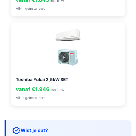
vanaf €1.845
incl. BTW
All-in geïnstalleerd
Toshiba Yukai 2,5kW SET
vanaf €1.946
incl. BTW
All-in geïnstalleerd
verified
Wist je dat?