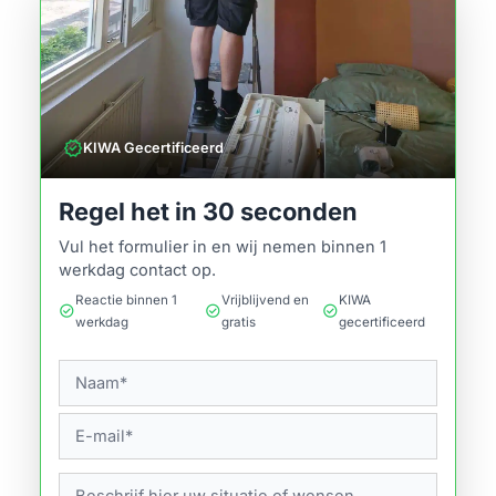
verified
KIWA Gecertificeerd
Regel het in 30 seconden
Vul het formulier in en wij nemen binnen 1
werkdag contact op.
Reactie binnen 1
Vrijblijvend en
KIWA
check_circle
check_circle
check_circle
werkdag
gratis
gecertificeerd