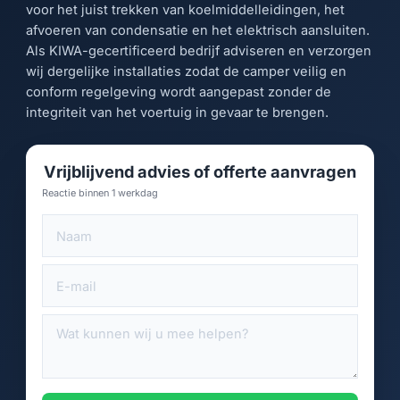
voor het juist trekken van koelmiddelleidingen, het
afvoeren van condensatie en het elektrisch aansluiten.
Als KIWA-gecertificeerd bedrijf adviseren en verzorgen
wij dergelijke installaties zodat de camper veilig en
conform regelgeving wordt aangepast zonder de
integriteit van het voertuig in gevaar te brengen.
Vrijblijvend advies of offerte aanvragen
Reactie binnen 1 werkdag