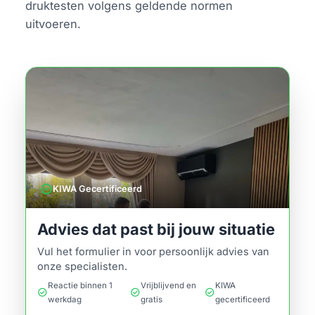
druktesten volgens geldende normen
uitvoeren.
verified
KIWA Gecertificeerd
Advies dat past bij jouw situatie
Vul het formulier in voor persoonlijk advies van
onze specialisten.
Reactie binnen 1
Vrijblijvend en
KIWA
check_circle
check_circle
check_circle
werkdag
gratis
gecertificeerd