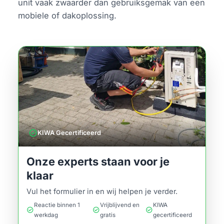
unit vaak zwaarder dan gebruiksgemak van een
mobiele of dakoplossing.
verified
KIWA Gecertificeerd
Onze experts staan voor je
klaar
Vul het formulier in en wij helpen je verder.
Reactie binnen 1
Vrijblijvend en
KIWA
check_circle
check_circle
check_circle
werkdag
gratis
gecertificeerd