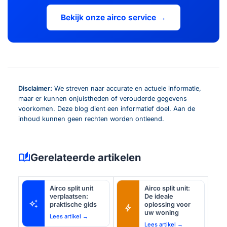
Bekijk onze airco service →
Disclaimer:
We streven naar accurate en actuele informatie,
maar er kunnen onjuistheden of verouderde gegevens
voorkomen. Deze blog dient een informatief doel. Aan de
inhoud kunnen geen rechten worden ontleend.
auto_stories
Gerelateerde artikelen
Airco split unit
Airco split unit:
verplaatsen:
De ideale
auto_awesome
praktische gids
oplossing voor
bolt
uw woning
Lees artikel →
Lees artikel →