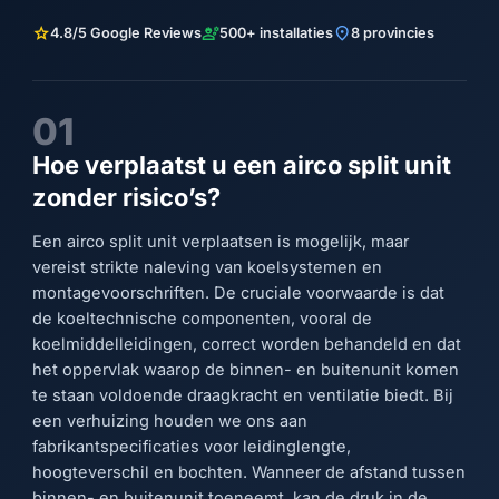
star
engineering
location_on
4.8/5 Google Reviews
500+ installaties
8 provincies
01
Hoe verplaatst u een airco split unit
zonder risico’s?
Een airco split unit verplaatsen is mogelijk, maar
vereist strikte naleving van koelsystemen en
montagevoorschriften. De cruciale voorwaarde is dat
de koeltechnische componenten, vooral de
koelmiddelleidingen, correct worden behandeld en dat
het oppervlak waarop de binnen- en buitenunit komen
te staan voldoende draagkracht en ventilatie biedt. Bij
een verhuizing houden we ons aan
fabrikantspecificaties voor leidinglengte,
hoogteverschil en bochten. Wanneer de afstand tussen
binnen- en buitenunit toeneemt, kan de druk in de