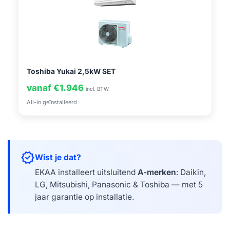
Toshiba Yukai 2,5kW SET
vanaf €1.946
incl. BTW
All-in geïnstalleerd
verified
Wist je dat?
EKAA installeert uitsluitend
A-merken
: Daikin,
LG, Mitsubishi, Panasonic & Toshiba — met 5
jaar garantie op installatie.