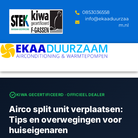
Skip
to
‪0853036558
content
info@ekaaduurzaa
m.nl
verified
KIWA GECERTIFICEERD · OFFICIEEL DEALER
Airco split unit verplaatsen:
Tips en overwegingen voor
huiseigenaren