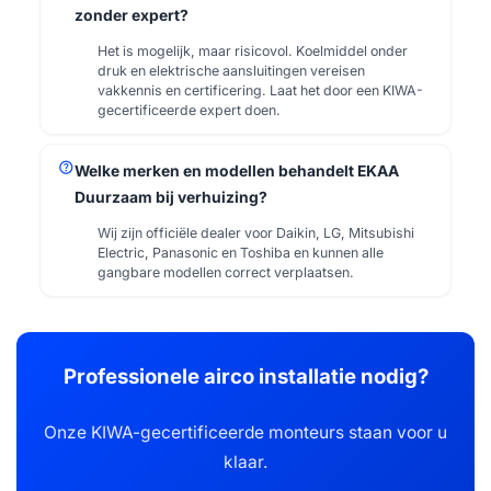
zonder expert?
Het is mogelijk, maar risicovol. Koelmiddel onder
druk en elektrische aansluitingen vereisen
vakkennis en certificering. Laat het door een KIWA-
gecertificeerde expert doen.
help
Welke merken en modellen behandelt EKAA
Duurzaam bij verhuizing?
Wij zijn officiële dealer voor Daikin, LG, Mitsubishi
Electric, Panasonic en Toshiba en kunnen alle
gangbare modellen correct verplaatsen.
Professionele airco installatie nodig?
Onze KIWA-gecertificeerde monteurs staan voor u
klaar.