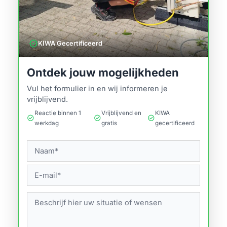
verified
KIWA Gecertificeerd
Ontdek jouw mogelijkheden
Vul het formulier in en wij informeren je
vrijblijvend.
Reactie binnen 1
Vrijblijvend en
KIWA
check_circle
check_circle
check_circle
werkdag
gratis
gecertificeerd