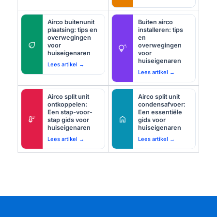
Airco buitenunit
Buiten airco
plaatsing: tips en
installeren: tips
overwegingen
en
eco
voor
overwegingen
tips_and_updates
huiseigenaren
voor
huiseigenaren
Lees artikel →
Lees artikel →
Airco split unit
Airco split unit
ontkoppelen:
condensafvoer:
Een stap-voor-
Een essentiële
thermostat
home
stap gids voor
gids voor
huiseigenaren
huiseigenaren
Lees artikel →
Lees artikel →