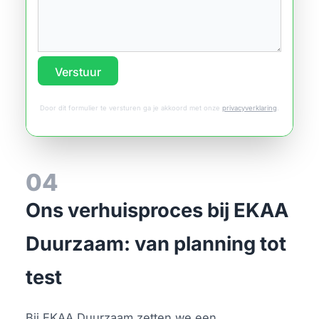
Verstuur
Door dit formulier te versturen ga je akkoord met onze
privacyverklaring
.
04
Ons verhuisproces bij EKAA
Duurzaam: van planning tot
test
Bij EKAA Duurzaam zetten we een