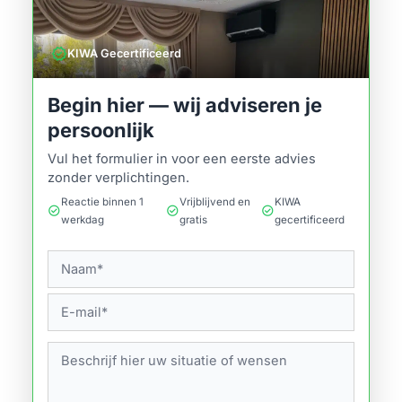
verified
KIWA Gecertificeerd
Begin hier — wij adviseren je
persoonlijk
Vul het formulier in voor een eerste advies
zonder verplichtingen.
Reactie binnen 1
Vrijblijvend en
KIWA
check_circle
check_circle
check_circle
werkdag
gratis
gecertificeerd