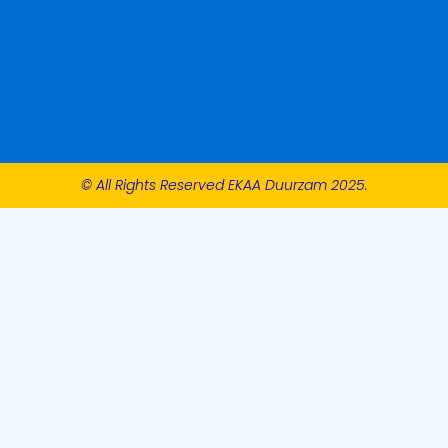
© All Rights Reserved EKAA Duurzam 2025.