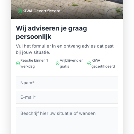
verified
KIWA Gecertificeerd
Wij adviseren je graag
persoonlijk
Vul het formulier in en ontvang advies dat past
bij jouw situatie.
Reactie binnen 1
Vrijblijvend en
KIWA
check_circle
check_circle
check_circle
werkdag
gratis
gecertificeerd