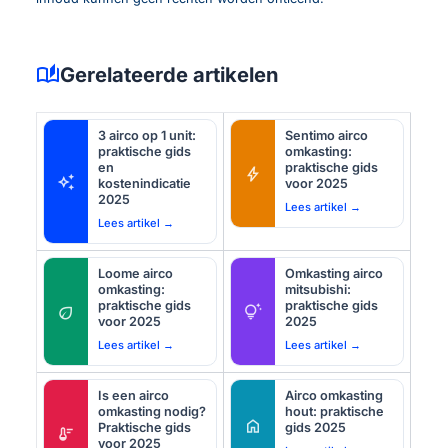
auto_stories
Gerelateerde artikelen
3 airco op 1 unit:
Sentimo airco
praktische gids
omkasting:
en
praktische gids
bolt
auto_awesome
kostenindicatie
voor 2025
2025
Lees artikel →
Lees artikel →
Loome airco
Omkasting airco
omkasting:
mitsubishi:
praktische gids
praktische gids
eco
tips_and_updates
voor 2025
2025
Lees artikel →
Lees artikel →
Is een airco
Airco omkasting
omkasting nodig?
hout: praktische
home
Praktische gids
gids 2025
thermostat
voor 2025