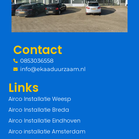
b
t
o
e
o
r
Contact
k
0853036558
-
info@ekaaduurzaam.nl
f
Links
Airco Installatie Weesp
Airco Installatie Breda
Airco Installatie Eindhoven
Airco installatie Amsterdam