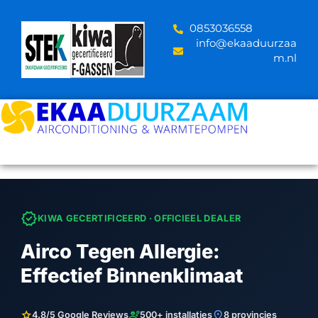
Skip
to
‪0853036558
content
info@ekaaduurzaa
m.nl
verified
KIWA GECERTIFICEERD · OFFICIEEL DEALER
Airco Tegen Allergie:
Effectief Binnenklimaat
star
engineering
location_on
4.8/5 Google Reviews
500+ installaties
8 provincies