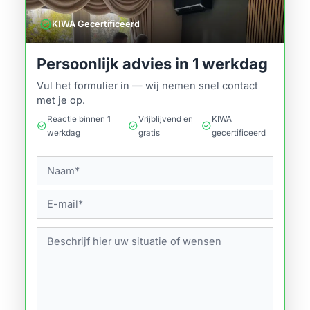
verified
KIWA Gecertificeerd
Persoonlijk advies in 1 werkdag
Vul het formulier in — wij nemen snel contact
met je op.
Reactie binnen 1
Vrijblijvend en
KIWA
check_circle
check_circle
check_circle
werkdag
gratis
gecertificeerd