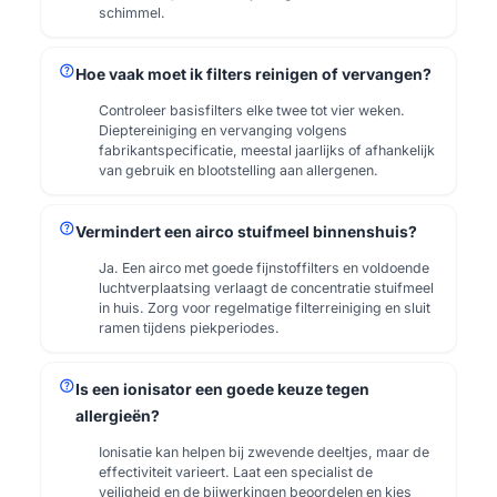
schimmel.
help
Hoe vaak moet ik filters reinigen of vervangen?
Controleer basisfilters elke twee tot vier weken.
Dieptereiniging en vervanging volgens
fabrikantspecificatie, meestal jaarlijks of afhankelijk
van gebruik en blootstelling aan allergenen.
help
Vermindert een airco stuifmeel binnenshuis?
Ja. Een airco met goede fijnstoffilters en voldoende
luchtverplaatsing verlaagt de concentratie stuifmeel
in huis. Zorg voor regelmatige filterreiniging en sluit
ramen tijdens piekperiodes.
help
Is een ionisator een goede keuze tegen
allergieën?
Ionisatie kan helpen bij zwevende deeltjes, maar de
effectiviteit varieert. Laat een specialist de
veiligheid en de bijwerkingen beoordelen en kies