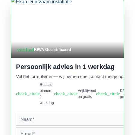
verified
KIWA Gecertificeerd
Persoonlijk advies in 1 werkdag
Vul het formulier in — wij nemen snel contact met je op.
Reactie
binnen
Vrijblijvend
KIWA
check_circle
check_circle
check_circle
1
en gratis
gecertifi
werkdag