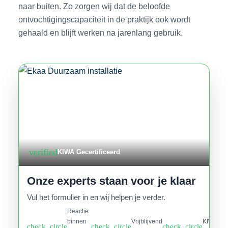
naar buiten. Zo zorgen wij dat de beloofde
ontvochtigingscapaciteit in de praktijk ook wordt
gehaald en blijft werken na jarenlang gebruik.
verified
KIWA Gecertificeerd
Onze experts staan voor je klaar
Vul het formulier in en wij helpen je verder.
Reactie
binnen
Vrijblijvend
KIWA
check_circle
check_circle
check_circle