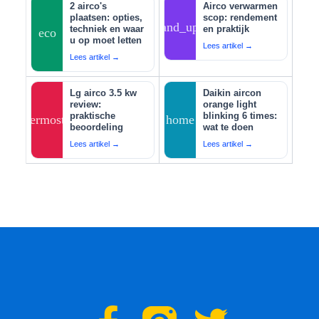
2 airco's
Airco verwarmen
plaatsen: opties,
scop: rendement
tips_and_updates
techniek en waar
en praktijk
eco
u op moet letten
Lees artikel →
Lees artikel →
Lg airco 3.5 kw
Daikin aircon
review:
orange light
praktische
blinking 6 times:
thermostat
home
beoordeling
wat te doen
Lees artikel →
Lees artikel →