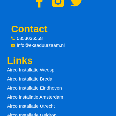
F
T
a
w
c
i
Contact
e
t
0853036558
info@ekaaduurzaam.nl
b
t
Links
o
e
Airco Installatie Weesp
o
r
Airco Installatie Breda
k
Airco Installatie Eindhoven
-
Airco installatie Amsterdam
Airco Installatie Utrecht
f
Airco Installatie Geldrop