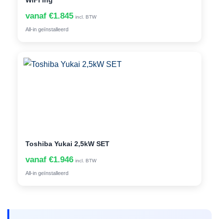
WiFi ing
vanaf €1.845
incl. BTW
All-in geïnstalleerd
Toshiba Yukai 2,5kW SET
vanaf €1.946
incl. BTW
All-in geïnstalleerd