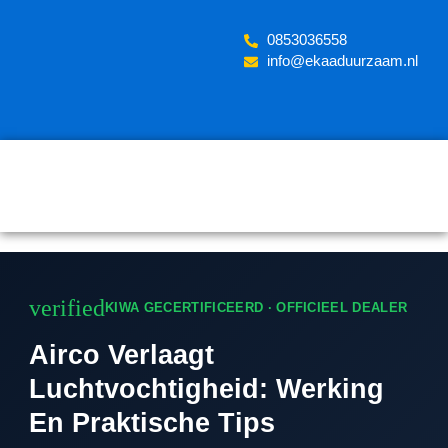
Skip
to
‪0853036558
content
info@ekaaduurzaam.nl
verified
KIWA GECERTIFICEERD · OFFICIEEL DEALER
Airco Verlaagt
Luchtvochtigheid: Werking
En Praktische Tips