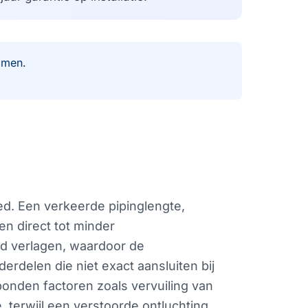
omen.
oed. Een verkeerde pipinglengte,
en direct tot minder
id verlagen, waardoor de
rdelen die niet exact aansluiten bij
onden factoren zoals vervuiling van
 terwijl een verstoorde ontluchting