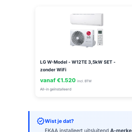
LG W-Model - W12TE 3,5kW SET -
zonder WiFi
vanaf €1.520
incl. BTW
All-in geïnstalleerd
verified
Wist je dat?
EKAA installeert uitsluitend
A-merke