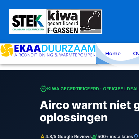
Skip
to
content
Home
Ov
verified
KIWA GECERTIFICEERD · OFFICIEEL DEA
Airco warmt niet 
oplossingen
star
engineering
location_on
4.8/5 Google Reviews
500+ installaties