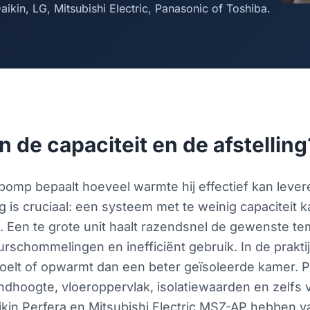
kin, LG, Mitsubishi Electric, Panasonic of Toshiba.
 de capaciteit en de afstelling
pomp bepaalt hoeveel warmte hij effectief kan lever
ng is cruciaal: een systeem met te weinig capaciteit 
 Een te grote unit haalt razendsnel de gewenste te
urschommelingen en inefficiënt gebruik. In de prakti
afkoelt of opwarmt dan een beter geïsoleerde kamer.
dhoogte, vloeroppervlak, isolatiewaarden en zelfs v
in Perfera en Mitsubishi Electric MSZ-AP hebben var