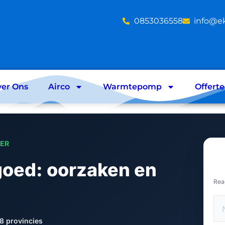
‪0853036558
info@e
er Ons
Airco
Warmtepomp
Offert
LER
goed: oorzaken en
Rea
8 provincies