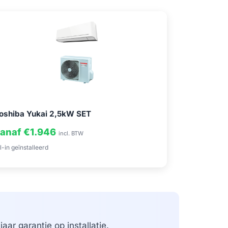
oshiba Yukai 2,5kW SET
anaf €1.946
incl. BTW
l-in geïnstalleerd
aar garantie op installatie.