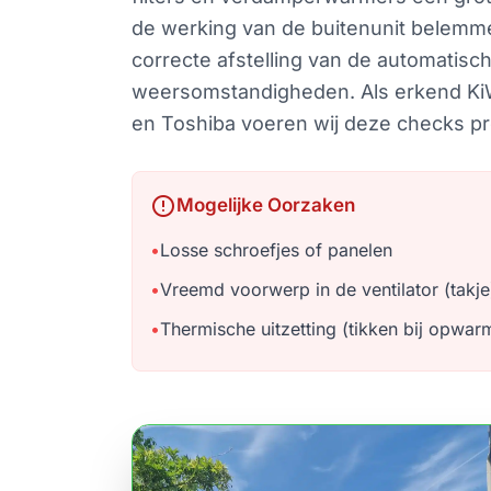
de werking van de buitenunit belemmer
correcte afstelling van de automatisc
weersomstandigheden. Als erkend KiWA-g
en Toshiba voeren wij deze checks pro
error
Mogelijke Oorzaken
•
Losse schroefjes of panelen
•
Vreemd voorwerp in de ventilator (takje
•
Thermische uitzetting (tikken bij opwar