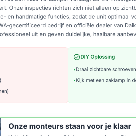
t. Onze inspecties richten zich niet alleen op zich
he- en handmatige functies, zodat de unit optimaal v
ecertificeerd bedrijf en officiële dealer van Daiki
fessioneel uit en geven duidelijke, haalbare aanbev
check_circle
DIY Oplossing
•
Draai zichtbare schroeven
)
•
Kijk met een zaklamp in de
men)
Onze monteurs staan voor je klaar