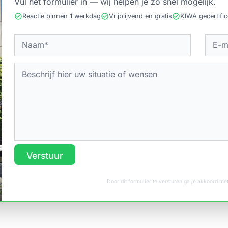
Vul het formulier in — wij helpen je zo snel mogelijk.
check_circle
check_circle
check_circle
Reactie binnen 1 werkdag
Vrijblijvend en gratis
KIWA gecertifi
Verstuur
Door dit formulier te versturen ga je akkoord m