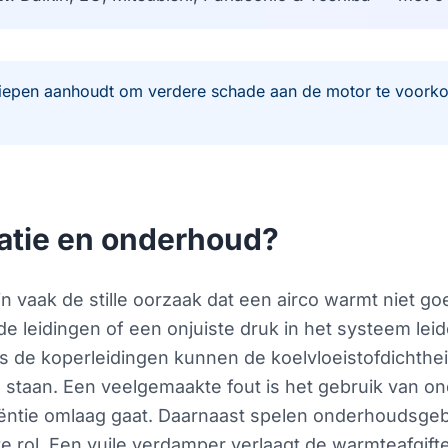
t piepen aanhoudt om verdere schade aan de motor te voork
llatie en onderhoud?
jn vaak de stille oorzaak dat een airco warmt niet g
e leidingen of een onjuiste druk in het systeem leid
 de koperleidingen kunnen de koelvloeistofdichthe
aan. Een veelgemaakte fout is het gebruik van onde
iëntie omlaag gaat. Daarnaast spelen onderhoudsgeb
 rol. Een vuile verdamper verlaagt de warmteafgifte,