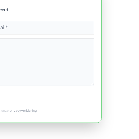
ceerd
et onze
privacyverklaring
.