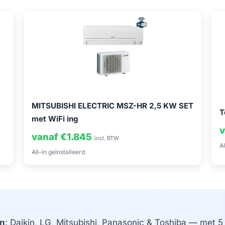
MITSUBISHI ELECTRIC MSZ-HR 2,5 KW SET
T
met WiFi ing
v
vanaf €1.845
incl. BTW
Al
All-in geïnstalleerd
n
: Daikin, LG, Mitsubishi, Panasonic & Toshiba — met 5 j