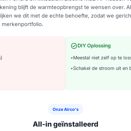
kening blijft de warmteopbrengst te wensen over. A
elijken we dit met de echte behoefte, zodat we geric
 merkenportfolio.
check_circle
DIY Oplossing
s)
•
Meestal niet zelf op te los
•
Schakel de stroom uit en 
Onze Airco's
All-in geïnstalleerd