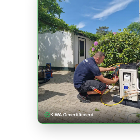
verified
KIWA Gecertificeerd