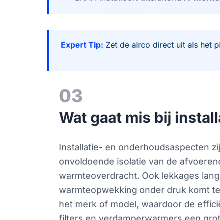
Expert Tip:
Zet de airco direct uit als he
03
Wat gaat mis bij insta
Installatie- en onderhoudsaspecten zi
onvoldoende isolatie van de afvoerend
warmteoverdracht. Ook lekkages langs
warmteopwekking onder druk komt te st
het merk of model, waardoor de effic
filters en verdamperwarmers een grote