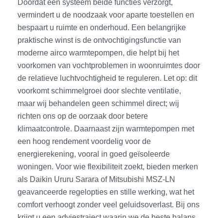
Doordat één systeem beide functies verzorgt,
vermindert u de noodzaak voor aparte toestellen en
bespaart u ruimte en onderhoud. Een belangrijke
praktische winst is de ontvochtigingsfunctie van
moderne airco warmtepompen, die helpt bij het
voorkomen van vochtproblemen in woonruimtes door
de relatieve luchtvochtigheid te reguleren. Let op: dit
voorkomt schimmelgroei door slechte ventilatie,
maar wij behandelen geen schimmel direct; wij
richten ons op de oorzaak door betere
klimaatcontrole. Daarnaast zijn warmtepompen met
een hoog rendement voordelig voor de
energierekening, vooral in goed geïsoleerde
woningen. Voor wie flexibiliteit zoekt, bieden merken
als Daikin Ururu Sarara of Mitsubishi MSZ-LN
geavanceerde regelopties en stille werking, wat het
comfort verhoogt zonder veel geluidsoverlast. Bij ons
krijgt u een adviestraject waarin we de beste balans