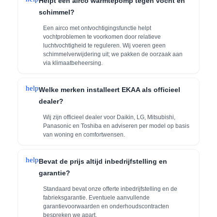
Helpt een airco warmtepomp tegen vocht en
schimmel?
Een airco met ontvochtigingsfunctie helpt
vochtproblemen te voorkomen door relatieve
luchtvochtigheid te reguleren. Wij voeren geen
schimmelverwijdering uit; we pakken de oorzaak aan
via klimaatbeheersing.
help
Welke merken installeert EKAA als officieel
dealer?
Wij zijn officieel dealer voor Daikin, LG, Mitsubishi,
Panasonic en Toshiba en adviseren per model op basis
van woning en comfortwensen.
help
Bevat de prijs altijd inbedrijfstelling en
garantie?
Standaard bevat onze offerte inbedrijfstelling en de
fabrieksgarantie. Eventuele aanvullende
garantievoorwaarden en onderhoudscontracten
bespreken we apart.