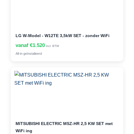
LG W-Model - W12TE 3,5kW SET - zonder WiFi
vanaf €1.520
incl. BTW
All-in geïnstalleerd
MITSUBISHI ELECTRIC MSZ-HR 2,5 KW SET met
WiFi ing