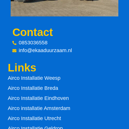
o
e
o
r
Contact
k
0853036558
-
info@ekaaduurzaam.nl
f
Links
Airco Installatie Weesp
Airco Installatie Breda
Airco Installatie Eindhoven
Airco installatie Amsterdam
Airco Installatie Utrecht
Airco Installatie Geldrop