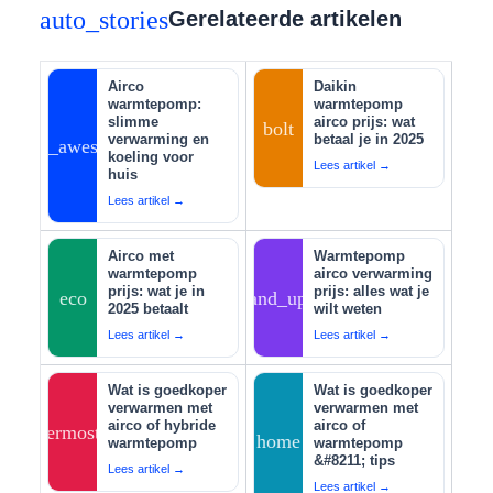
auto_stories
Gerelateerde artikelen
Airco
Daikin
warmtepomp:
warmtepomp
slimme
airco prijs: wat
bolt
verwarming en
betaal je in 2025
auto_awesome
koeling voor
Lees artikel →
huis
Lees artikel →
Airco met
Warmtepomp
warmtepomp
airco verwarming
prijs: wat je in
prijs: alles wat je
eco
tips_and_updates
2025 betaalt
wilt weten
Lees artikel →
Lees artikel →
Wat is goedkoper
Wat is goedkoper
verwarmen met
verwarmen met
airco of hybride
airco of
thermostat
home
warmtepomp
warmtepomp
&#8211; tips
Lees artikel →
Lees artikel →