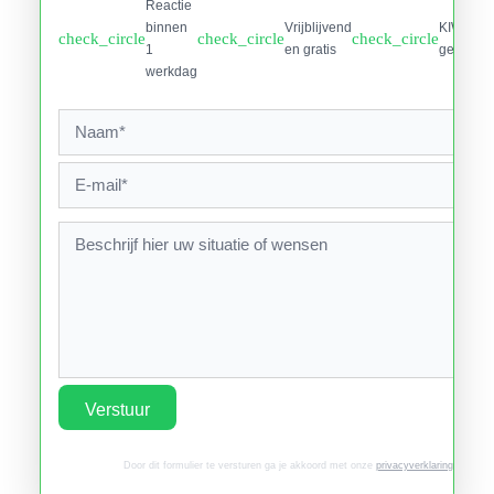
Reactie
binnen
Vrijblijvend
KIWA
check_circle
check_circle
check_circle
1
en gratis
gecertifi
werkdag
Verstuur
Door dit formulier te versturen ga je akkoord met onze
privacyverklaring
.