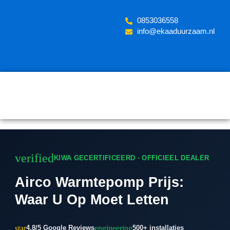
Skip
to
‪0853036558
content
info@ekaaduurzaam.nl
verified
KIWA GECERTIFICEERD · OFFICIEEL DEALER
Airco Warmtepomp Prijs:
Waar U Op Moet Letten
star
engineering
4.8/5 Google Reviews
500+ installaties