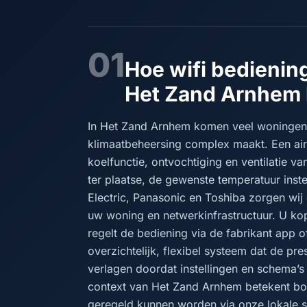
01
Hoe wifi bediening
Het Zand Arnhem 
In Het Zand Arnhem komen veel woningen 
klimaatbeheersing complex maakt. Een airc
koelfunctie, ontvochtiging en ventilatie v
ter plaatse, de gewenste temperatuur instel
Electric, Panasonic en Toshiba zorgen wij 
uw woning en netwerkinfrastructuur. U ko
regelt de bediening via de fabrikant app o
overzichtelijk, flexibel systeem dat de pr
verlagen doordat instellingen en schema’s 
context van Het Zand Arnhem betekent bov
geregeld kunnen worden via onze lokale s