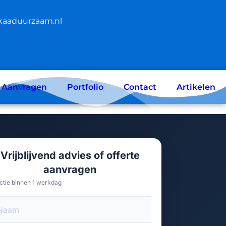
kaaduurzaam.nl
e Aanvragen
Portfolio
Contact
Artikelen
Vrijblijvend advies of offerte
aanvragen
ctie binnen 1 werkdag