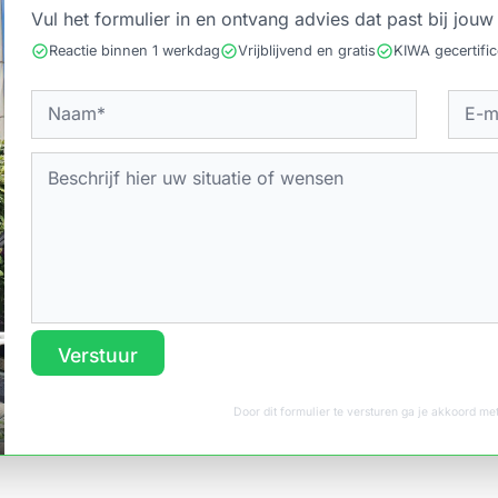
Vul het formulier in en ontvang advies dat past bij jouw 
check_circle
check_circle
check_circle
Reactie binnen 1 werkdag
Vrijblijvend en gratis
KIWA gecertifi
Verstuur
Door dit formulier te versturen ga je akkoord m