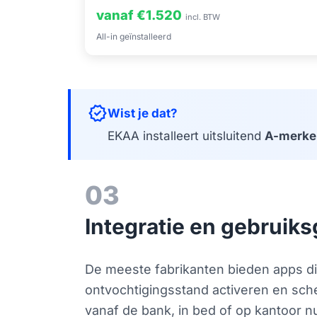
vanaf €1.520
incl. BTW
All-in geïnstalleerd
verified
Wist je dat?
EKAA installeert uitsluitend
A-merke
03
Integratie en gebruik
De meeste fabrikanten bieden apps di
ontvochtigingsstand activeren en sche
vanaf de bank, in bed of op kantoor 