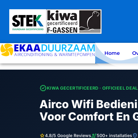
Skip
to
content
Home
Ov
verified
KIWA GECERTIFICEERD · OFFICIEEL DEA
Airco Wifi Bedie
Voor Comfort En
star
engineering
location_on
4.8/5 Google Reviews
500+ installaties