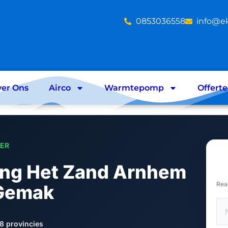
‪0853036558
info@e
er Ons
Airco
Warmtepomp
Offert
LER
ning Het Zand Arnhem
Rea
 Gemak
8 provincies