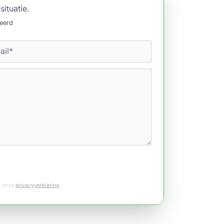
situatie.
ceerd
et onze
privacyverklaring
.