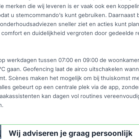
e merken die wij leveren is er vaak ook een koppeli
odat u stemcommando’s kunt gebruiken. Daarnaast bie
 onderhoudsadviezen sneller ziet en acties kunt pl
omfort en duidelijkheid vergroten door gedeelde r
at op werkdagen tussen 07:00 en 09:00 de woonkamer 
°C gaan. Geofencing laat de airco uitschakelen wanne
mt. Scènes maken het mogelijk om bij thuiskomst 
t alles gebeurt op een centrale plek via de app, zon
raakassistenten kan dagen vol routines vereenvoudi
m.
Wij adviseren je graag persoonlijk