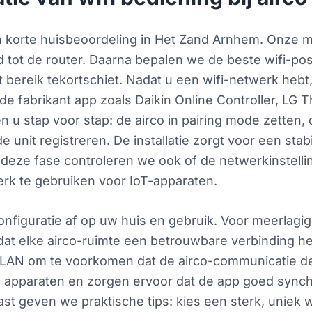
en korte huisbeoordeling in Het Zand Arnhem. Onze 
d tot de router. Daarna bepalen we de beste wifi-po
t bereik tekortschiet. Nadat u een wifi-netwerk heb
a de fabrikant app zoals Daikin Online Controller, L
u stap voor stap: de airco in pairing mode zetten, 
unit registreren. De installatie zorgt voor een sta
deze fase controleren we ook of de netwerkinstellin
erk te gebruiken voor IoT-apparaten.
figuratie af op uw huis en gebruik. Voor meerlagi
odat elke airco-ruimte een betrouwbare verbinding 
 VLAN om te voorkomen dat de airco-communicatie de
e apparaten en zorgen ervoor dat de app goed synch
st geven we praktische tips: kies een sterk, uniek 