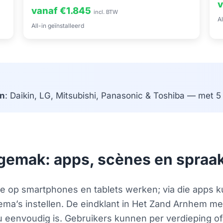
v
vanaf €1.845
incl. BTW
Al
All-in geïnstalleerd
n
: Daikin, LG, Mitsubishi, Panasonic & Toshiba — met 5 j
sgemak: apps, scènes en spraa
e op smartphones en tablets werken; via die apps 
ma’s instellen. De eindklant in Het Zand Arnhem me
nu eenvoudig is. Gebruikers kunnen per verdieping