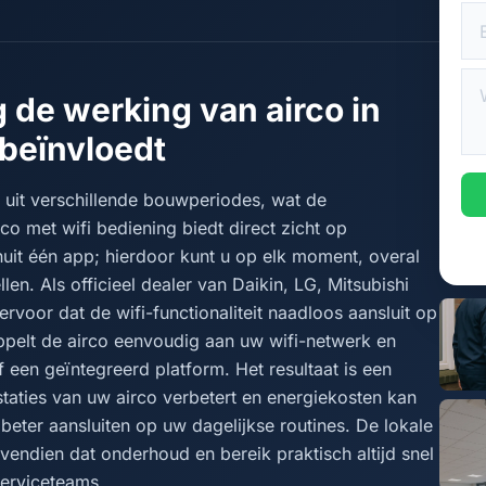
 de werking van airco in
beïnvloedt
uit verschillende bouwperiodes, wat de
o met wifi bediening biedt direct zicht op
anuit één app; hierdoor kunt u op elk moment, overal
len. Als officieel dealer van Daikin, LG, Mitsubishi
ervoor dat de wifi-functionaliteit naadloos aansluit op
ppelt de airco eenvoudig aan uw wifi-netwerk en
f een geïntegreerd platform. Het resultaat is een
estaties van uw airco verbetert en energiekosten kan
beter aansluiten op uw dagelijkse routines. De lokale
endien dat onderhoud en bereik praktisch altijd snel
erviceteams.