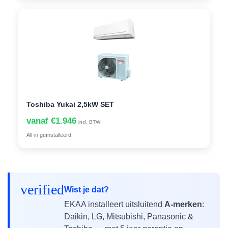
Toshiba Yukai 2,5kW SET
vanaf €1.946
incl. BTW
All-in geïnstalleerd
verified
Wist je dat?
EKAA installeert uitsluitend
A-merken
:
Daikin, LG, Mitsubishi, Panasonic &