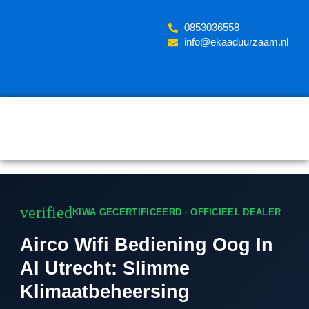
Skip
to
‪0853036558
content
info@ekaaduurzaam.nl
verified
KIWA GECERTIFICEERD · OFFICIEEL DEALER
Airco Wifi Bediening Oog In
Al Utrecht: Slimme
Klimaatbeheersing