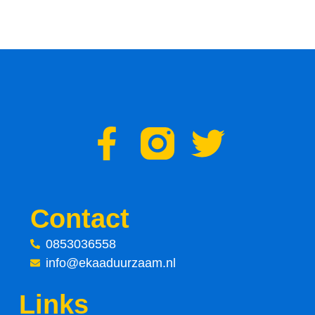
F
T
a
w
c
i
Contact
e
t
0853036558
info@ekaaduurzaam.nl
b
t
Links
o
e