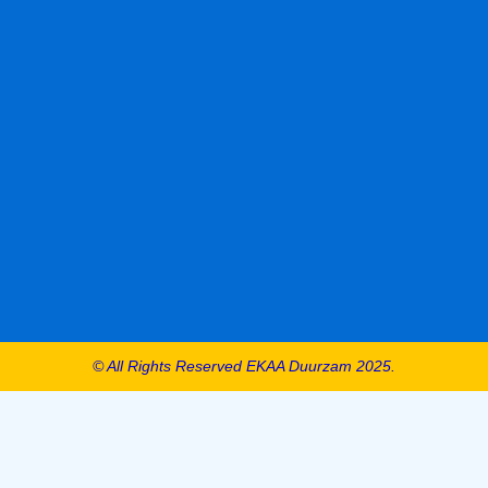
© All Rights Reserved EKAA Duurzam 2025.