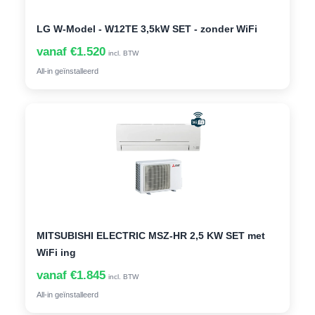
LG W-Model - W12TE 3,5kW SET - zonder WiFi
vanaf €1.520
incl. BTW
All-in geïnstalleerd
MITSUBISHI ELECTRIC MSZ-HR 2,5 KW SET met
WiFi ing
vanaf €1.845
incl. BTW
All-in geïnstalleerd