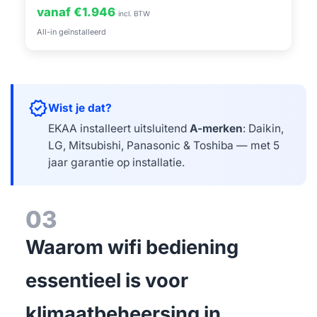
vanaf €1.946
incl. BTW
All-in geïnstalleerd
verified
Wist je dat?
EKAA installeert uitsluitend
A-merken
: Daikin,
LG, Mitsubishi, Panasonic & Toshiba — met 5
jaar garantie op installatie.
03
Waarom wifi bediening
essentieel is voor
klimaatbeheersing in