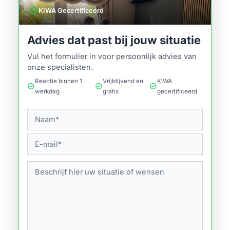
verified
KIWA Gecertificeerd
Advies dat past bij jouw situatie
Vul het formulier in voor persoonlijk advies van
onze specialisten.
Reactie binnen 1
Vrijblijvend en
KIWA
check_circle
check_circle
check_circle
werkdag
gratis
gecertificeerd