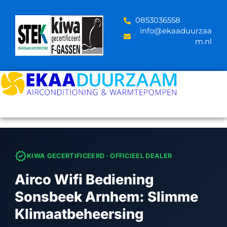
Skip
to
‪0853036558
content
info@ekaaduurzaa
m.nl
verified
KIWA GECERTIFICEERD · OFFICIEEL DEALER
Airco Wifi Bediening
Sonsbeek Arnhem: Slimme
Klimaatbeheersing