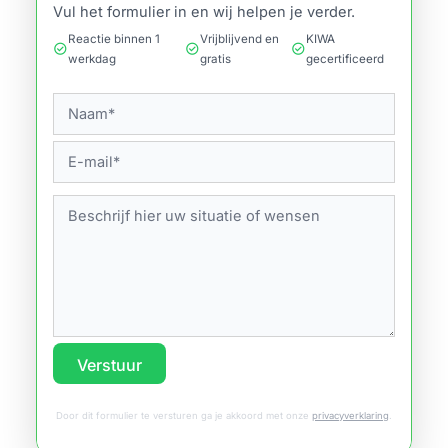
Vul het formulier in en wij helpen je verder.
Reactie binnen 1
Vrijblijvend en
KIWA
check_circle
check_circle
check_circle
werkdag
gratis
gecertificeerd
Verstuur
Door dit formulier te versturen ga je akkoord met onze
privacyverklaring
.