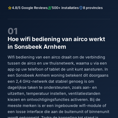
star
engineering
location_on
4.8/5 Google Reviews
500+ installaties
8 provincies
01
Hoe wifi bediening van airco werkt
in Sonsbeek Arnhem
Wifi bediening van een airco draait om de verbinding
tussen de airco en uw thuisnetwerk, waarna u via een
app op uw telefoon of tablet de unit kunt aansturen. In
een Sonsbeek Arnhem woning betekent dit doorgaans
een 2,4 GHz-netwerk dat stabiel genoeg is om
dagelijkse taken te ondersteunen, zoals aan- en
uitzetten, temperatuur instellen, ventilatiestanden
kiezen en ontvochtigingsfuncties activeren. Bij de
meeste merken is er een ingebouwde wifi-module of
een losse interface die aan de buitenunit of binnenunit
wordt gekoppeld. Zodra de koppeling tot stand is