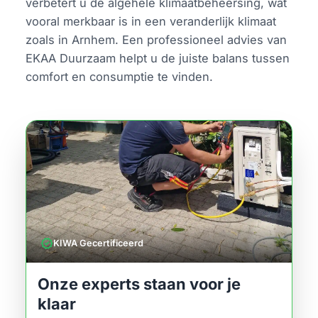
verbetert u de algehele klimaatbeheersing, wat
vooral merkbaar is in een veranderlijk klimaat
zoals in Arnhem. Een professioneel advies van
EKAA Duurzaam helpt u de juiste balans tussen
comfort en consumptie te vinden.
verified
KIWA Gecertificeerd
Onze experts staan voor je
klaar