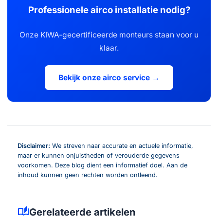
Professionele airco installatie nodig?
Onze KIWA-gecertificeerde monteurs staan voor u
klaar.
Bekijk onze airco service →
Disclaimer:
We streven naar accurate en actuele informatie,
maar er kunnen onjuistheden of verouderde gegevens
voorkomen. Deze blog dient een informatief doel. Aan de
inhoud kunnen geen rechten worden ontleend.
auto_stories
Gerelateerde artikelen