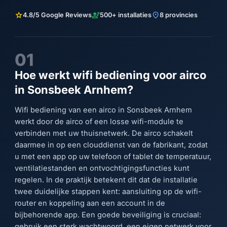
star
engineering
location_on
4.8/5 Google Reviews
500+ installaties
8 provincies
01
Hoe werkt wifi bediening voor airco
in Sonsbeek Arnhem?
Wifi bediening van een airco in Sonsbeek Arnhem
werkt door de airco of een losse wifi-module te
verbinden met uw thuisnetwerk. De airco schakelt
daarmee in op een clouddienst van de fabrikant, zodat
u met een app op uw telefoon of tablet de temperatuur,
ventilatiestanden en ontvochtigingsfuncties kunt
regelen. In de praktijk betekent dit dat de installatie
twee duidelijke stappen kent: aansluiting op de wifi-
router en koppeling aan een account in de
bijbehorende app. Een goede beveiliging is cruciaal:
gebruik een sterk wachtwoord, een eigen netwerk voor