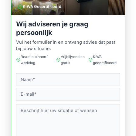
verified
KIWA Gecertificeerd
Wij adviseren je graag
persoonlijk
Vul het formulier in en ontvang advies dat past
bij jouw situatie.
Reactie binnen 1
Vrijblijvend en
KIWA
check_circle
check_circle
check_circle
werkdag
gratis
gecertificeerd