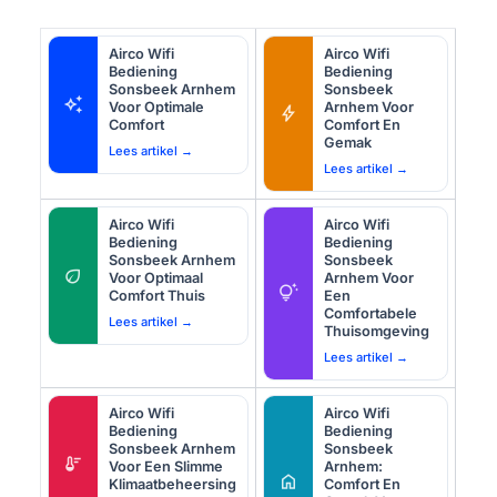
Airco Wifi
Airco Wifi
Bediening
Bediening
Sonsbeek Arnhem
Sonsbeek
auto_awesome
Voor Optimale
Arnhem Voor
bolt
Comfort
Comfort En
Gemak
Lees artikel →
Lees artikel →
Airco Wifi
Airco Wifi
Bediening
Bediening
Sonsbeek Arnhem
Sonsbeek
eco
Voor Optimaal
Arnhem Voor
tips_and_updates
Comfort Thuis
Een
Comfortabele
Lees artikel →
Thuisomgeving
Lees artikel →
Airco Wifi
Airco Wifi
Bediening
Bediening
Sonsbeek Arnhem
Sonsbeek
thermostat
Voor Een Slimme
Arnhem:
home
Klimaatbeheersing
Comfort En