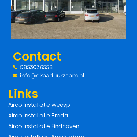
e
t
b
t
o
e
o
r
Contact
k
0853036558
-
info@ekaaduurzaam.nl
f
Links
Airco Installatie Weesp
Airco Installatie Breda
Airco Installatie Eindhoven
Airco installatie Amsterdam