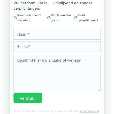
Vul het formulier in — vrijblijvend en zonder
verplichtingen.
Reactie binnen 1
Vrijblijvend en
KIWA
check_circle
check_circle
check_circle
werkdag
gratis
gecertificeerd
Verstuur
Door dit formulier te versturen ga je akkoord met onze
privacyverklaring
.