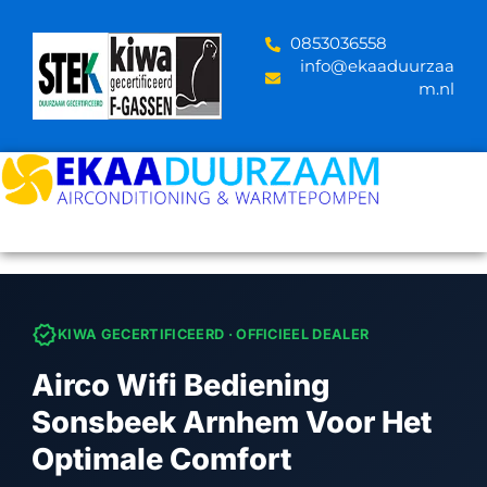
Skip
to
‪0853036558
content
info@ekaaduurzaa
m.nl
verified
KIWA GECERTIFICEERD · OFFICIEEL DEALER
Airco Wifi Bediening
Sonsbeek Arnhem Voor Het
Optimale Comfort