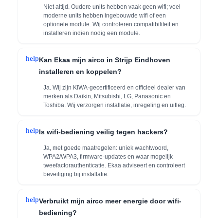
Niet altijd. Oudere units hebben vaak geen wifi; veel
moderne units hebben ingebouwde wifi of een
optionele module. Wij controleren compatibiliteit en
installeren indien nodig een module.
help
Kan Ekaa mijn airco in Strijp Eindhoven
installeren en koppelen?
Ja. Wij zijn KIWA-gecertificeerd en officieel dealer van
merken als Daikin, Mitsubishi, LG, Panasonic en
Toshiba. Wij verzorgen installatie, inregeling en uitleg.
help
Is wifi-bediening veilig tegen hackers?
Ja, met goede maatregelen: uniek wachtwoord,
WPA2/WPA3, firmware-updates en waar mogelijk
tweefactorauthenticatie. Ekaa adviseert en controleert
beveiliging bij installatie.
help
Verbruikt mijn airco meer energie door wifi-
bediening?