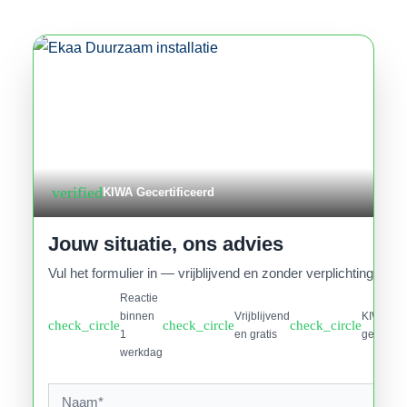
verified
KIWA Gecertificeerd
Jouw situatie, ons advies
Vul het formulier in — vrijblijvend en zonder verplichtingen.
Reactie
binnen
Vrijblijvend
KIWA
check_circle
check_circle
check_circle
1
en gratis
gecertifi
werkdag