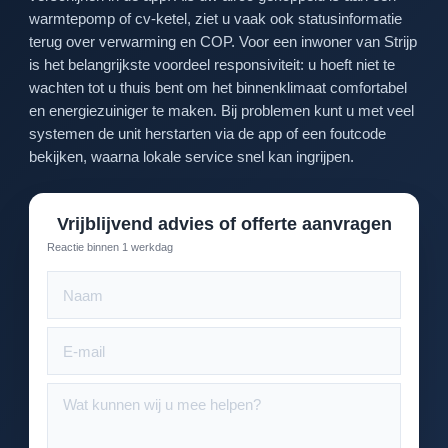
warmtepomp of cv-ketel, ziet u vaak ook statusinformatie
terug over verwarming en COP. Voor een inwoner van Strijp
is het belangrijkste voordeel responsiviteit: u hoeft niet te
wachten tot u thuis bent om het binnenklimaat comfortabel
en energiezuiniger te maken. Bij problemen kunt u met veel
systemen de unit herstarten via de app of een foutcode
bekijken, waarna lokale service snel kan ingrijpen.
Vrijblijvend advies of offerte aanvragen
Reactie binnen 1 werkdag