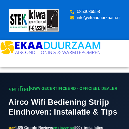
Skip
to
‪0853036558
content
info@ekaaduurzaam.nl
verified
KIWA GECERTIFICEERD · OFFICIEEL DEALER
Airco Wifi Bediening Strijp
Eindhoven: Installatie & Tips
star
engineering
4.8/5 Google Reviews
500+ installaties