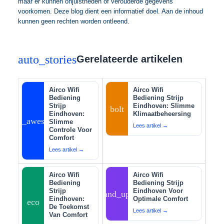
maar er kunnen onjuistheden of verouderde gegevens
voorkomen. Deze blog dient een informatief doel. Aan de inhoud
kunnen geen rechten worden ontleend.
auto_stories
Gerelateerde artikelen
Airco Wifi
Airco Wifi
Bediening
Bediening Strijp
Strijp
Eindhoven: Slimme
bolt
Eindhoven:
Klimaatbeheersing
auto_awesome
Slimme
Lees artikel →
Controle Voor
Comfort
Lees artikel →
Airco Wifi
Airco Wifi
Bediening
Bediening Strijp
Strijp
Eindhoven Voor
tips_and_updates
Eindhoven:
Optimale Comfort
eco
De Toekomst
Lees artikel →
Van Comfort