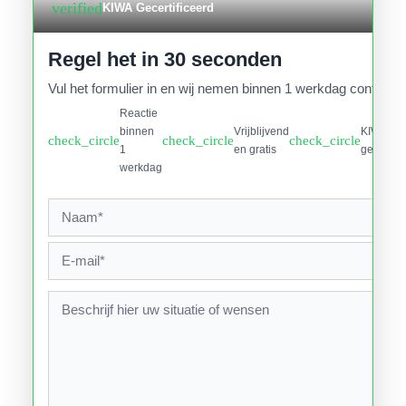
verified
KIWA Gecertificeerd
Regel het in 30 seconden
Vul het formulier in en wij nemen binnen 1 werkdag contact o
Reactie
binnen
Vrijblijvend
KIWA
check_circle
check_circle
check_circle
1
en gratis
gecertifi
werkdag