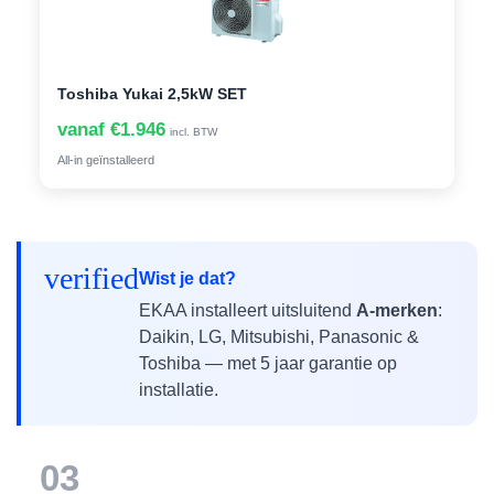
Toshiba Yukai 2,5kW SET
vanaf €1.946
incl. BTW
All-in geïnstalleerd
verified
Wist je dat?
EKAA installeert uitsluitend
A-merken
:
Daikin, LG, Mitsubishi, Panasonic &
Toshiba — met 5 jaar garantie op
installatie.
03