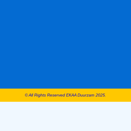
© All Rights Reserved EKAA Duurzam 2025.