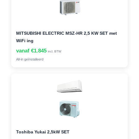
MITSUBISHI ELECTRIC MSZ-HR 2,5 KW SET met
WiFi ing
vanaf €1.845
incl. BTW
All-in geïnstalleerd
Toshiba Yukai 2,5kW SET