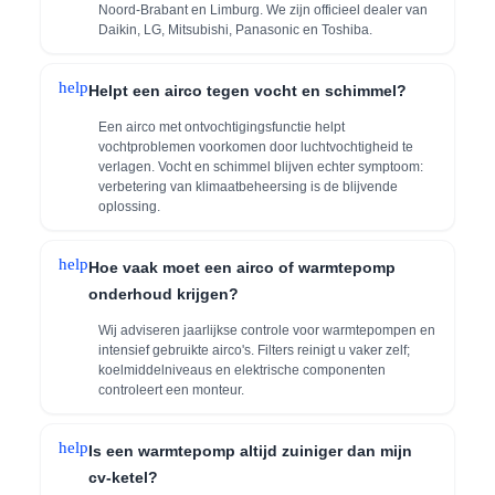
Noord‑Brabant en Limburg. We zijn officieel dealer van
Daikin, LG, Mitsubishi, Panasonic en Toshiba.
help
Helpt een airco tegen vocht en schimmel?
Een airco met ontvochtigingsfunctie helpt
vochtproblemen voorkomen door luchtvochtigheid te
verlagen. Vocht en schimmel blijven echter symptoom:
verbetering van klimaatbeheersing is de blijvende
oplossing.
help
Hoe vaak moet een airco of warmtepomp
onderhoud krijgen?
Wij adviseren jaarlijkse controle voor warmtepompen en
intensief gebruikte airco's. Filters reinigt u vaker zelf;
koelmiddelniveaus en elektrische componenten
controleert een monteur.
help
Is een warmtepomp altijd zuiniger dan mijn
cv-ketel?