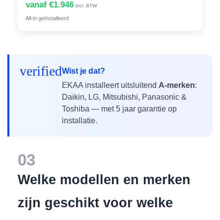
vanaf €1.946
incl. BTW
All-in geïnstalleerd
verified
Wist je dat?
EKAA installeert uitsluitend
A-merken
:
Daikin, LG, Mitsubishi, Panasonic &
Toshiba — met 5 jaar garantie op
installatie.
03
Welke modellen en merken
zijn geschikt voor welke