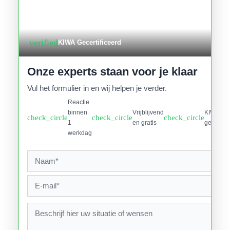
verified
KIWA Gecertificeerd
Onze experts staan voor je klaar
Vul het formulier in en wij helpen je verder.
Reactie
binnen
Vrijblijvend
KIWA
check_circle
check_circle
check_circle
1
en gratis
gecertifi
werkdag