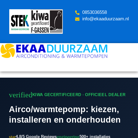
Skip
to
‪0853036558
content
info@ekaaduurzaam.nl
verified
KIWA GECERTIFICEERD · OFFICIEEL DEALER
Airco/warmtepomp: kiezen,
installeren en onderhouden
star
engineering
4.8/5 Google Reviews
500+ installaties