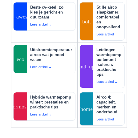
Beste cv-ketel: zo
Stille airco
kies je gericht en
slaapkamer:
auto_awesome
duurzaam
comfortabel
bolt
en
Lees artikel →
onopvallend
Lees artikel →
Uitstroomtemperatuur
Leidingen
airco: wat je moet
warmtepomp
eco
weten
buitenunit
isoleren:
tips_and_updates
Lees artikel →
praktische
tips
Lees artikel →
Hybride warmtepomp
Airco 4:
winter: prestaties en
capaciteit,
thermostat
praktische tips
merken en
home
onderhoud
Lees artikel →
Lees artikel →