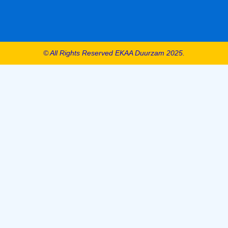
© All Rights Reserved EKAA Duurzam 2025.