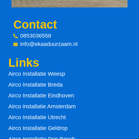
o
e
o
r
Contact
k
0853036558
-
info@ekaaduurzaam.nl
f
Links
Airco Installatie Weesp
Airco Installatie Breda
Airco Installatie Eindhoven
Airco installatie Amsterdam
Airco Installatie Utrecht
Airco Installatie Geldrop
Airco Installatie Den Bosch