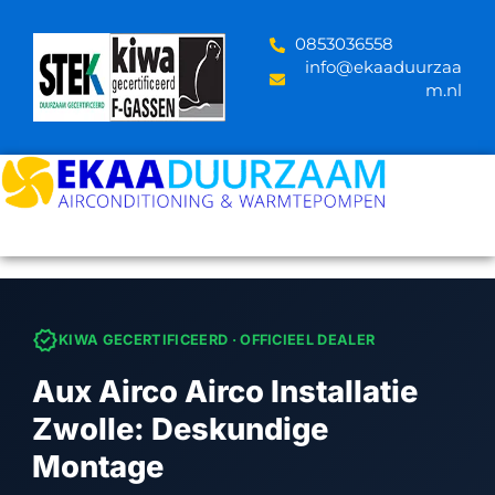
Skip
to
‪0853036558
content
info@ekaaduurzaa
m.nl
verified
KIWA GECERTIFICEERD · OFFICIEEL DEALER
Aux Airco Airco Installatie
Zwolle: Deskundige
Montage