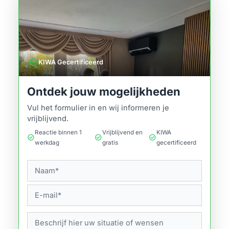
verified
KIWA Gecertificeerd
Ontdek jouw mogelijkheden
Vul het formulier in en wij informeren je
vrijblijvend.
Reactie binnen 1
Vrijblijvend en
KIWA
check_circle
check_circle
check_circle
werkdag
gratis
gecertificeerd