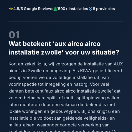
star
engineering
location_on
4.8/5 Google Reviews
500+ installaties
8 provincies
01
Wat betekent ‘aux airco airco
installatie zwolle’ voor uw situatie?
Kort en zakelijk: ja, wij verzorgen de installatie van AUX
airco’s in Zwolle en omgeving. Als KIWA-gecertificeerd
bedrijf voeren we de volledige installatie uit, van
voorinspectie tot inregeling en nazorg. Voor veel
klanten betekent ‘aux airco airco installatie zwolle’ dat
ze een betaalbare split- of multi-splitoplossing willen
laten monteren door een vakman die bekend is met
lokale woningen en gebouwtypen. Bij ons krijgt u een
installatie die voldoet aan geldende veiligheids- en
milieu-eisen, waaronder correcte verwerking van
koelmiddel en een gedocumenteerde oplevering. Wij