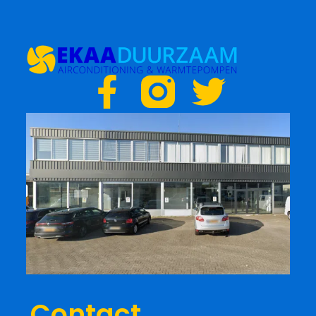
F
T
a
w
c
i
e
t
b
t
o
e
o
r
Contact