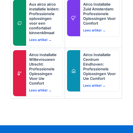
Aux airco airco
Airco Installatie
installatie leiden:
Zuid Amsterdam:
Professionele
Professionele
tips_and_updates
oplossingen
Oplossingen Voor
eco
voor een
Comfort
comfortabel
Lees artikel →
binnenklimaat
Lees artikel →
Airco Installatie
Airco Installatie
Wittevrouwen
Centrum
Utrecht:
Eindhoven:
Professionele
Professionele
home
thermostat
Oplossingen
Oplossingen Voor
Voor Uw
Uw Comfort
Comfort
Lees artikel →
Lees artikel →