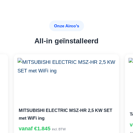
Onze Airco's
All-in geïnstalleerd
MITSUBISHI ELECTRIC MSZ-HR 2,5 KW SET
T
met WiFi ing
v
vanaf €1.845
incl. BTW