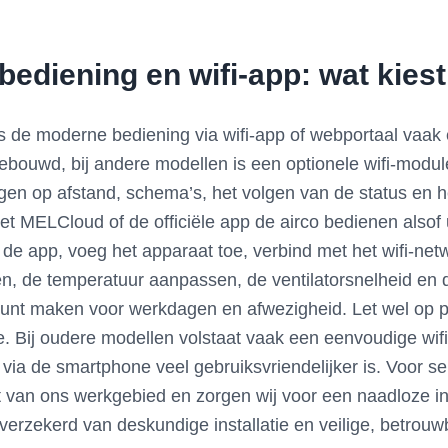
bediening en wifi-app: wat kiest
s de moderne bediening via wifi-app of webportaal vaak ev
 ingebouwd, bij andere modellen is een optionele wifi-mod
ngen op afstand, schema’s, het volgen van de status en 
 MELCloud of de officiële app de airco bedienen alsof u 
 de app, voeg het apparaat toe, verbind met het wifi-ne
, de temperatuur aanpassen, de ventilatorsnelheid en de
kunt maken voor werkdagen en afwezigheid. Let wel op pr
 Bij oudere modellen volstaat vaak een eenvoudige wif
g via de smartphone veel gebruiksvriendelijker is. Voor se
st van ons werkgebied en zorgen wij voor een naadloze 
erzekerd van deskundige installatie en veilige, betrou