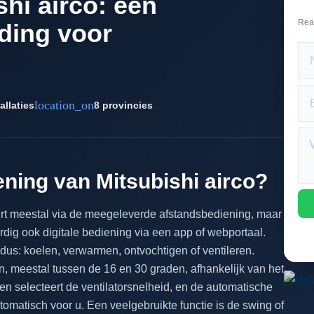
hi airco: een
Rea
ding voor
location_on
allaties
8 provincies
ning van Mitsubishi airco?
urt meestal via de meegeleverde afstandsbediening, maar
g ook digitale bediening via een app of webportaal.
dus: koelen, verwarmen, ontvochtigen of ventileren.
n, meestal tussen de 16 en 30 graden, afhankelijk van het
en selecteert de ventilatorsnelheid, en de automatische
tomatisch voor u. Een veelgebruikte functie is de swing of