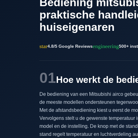
Bediening mitsubis
praktische handlei
huiseigenaren
star
engineering
4.8/5 Google Reviews
500+ inst
01
Hoe werkt de bedie
De bediening van een Mitsubishi airco gebe
de meeste modellen ondersteunen tegenwoordi
Met de afstandsbediening kiest u eerst de mo
Vervolgens stelt u de gewenste temperatuur i
model en de instelling. De knop met de stand
stand regelt temperatuur en luchtverdeling au