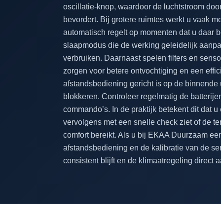
oscillatie-knop, waardoor de luchtstroom doo
bevordert. Bij grotere ruimtes werkt u vaak m
automatisch regelt op momenten dat u daar be
slaapmodus die de werking geleidelijk aanpast
verbruiken. Daarnaast spelen filters en senso
zorgen voor betere ontvochtiging en een effic
afstandsbediening gericht is op de binnende u
blokkeren. Controleer regelmatig de batterijen;
commando’s. In de praktijk betekent dit dat u
vervolgens met een snelle check ziet of de t
comfort bereikt. Als u bij EKAA Duurzaam een 
afstandsbediening en de kalibratie van de se
consistent blijft en de klimaatregeling direc