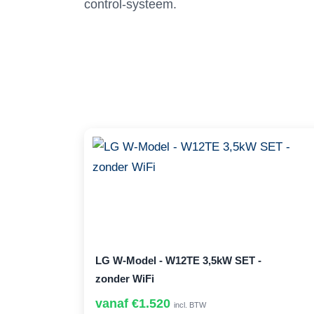
control-systeem.
LG W-Model - W12TE 3,5kW SET -
zonder WiFi
vanaf €1.520
incl. BTW