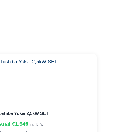
oshiba Yukai 2,5kW SET
anaf €1.946
incl. BTW