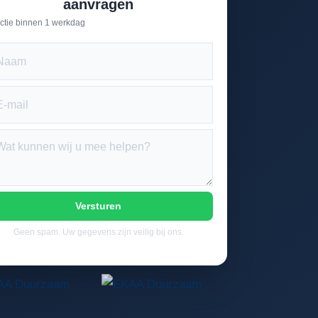
aanvragen
ctie binnen 1 werkdag
Versturen
Geen spam. Uw gegevens zijn veilig bij ons.